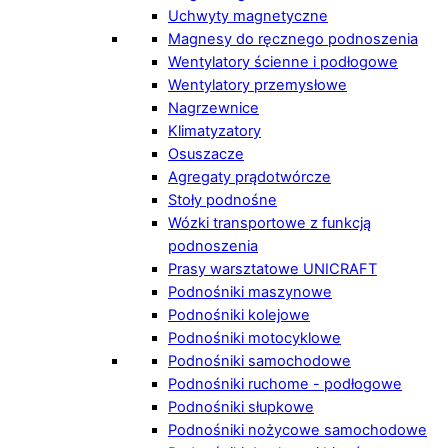
Uchwyty magnetyczne
Magnesy do ręcznego podnoszenia
Wentylatory ścienne i podłogowe
Wentylatory przemysłowe
Nagrzewnice
Klimatyzatory
Osuszacze
Agregaty prądotwórcze
Stoły podnośne
Wózki transportowe z funkcją
podnoszenia
Prasy warsztatowe UNICRAFT
Podnośniki maszynowe
Podnośniki kolejowe
Podnośniki motocyklowe
Podnośniki samochodowe
Podnośniki ruchome - podłogowe
Podnośniki słupkowe
Podnośniki nożycowe samochodowe