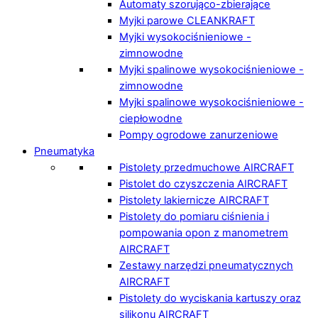
Automaty szorująco-zbierające
Myjki parowe CLEANKRAFT
Myjki wysokociśnieniowe -
zimnowodne
Myjki spalinowe wysokociśnieniowe -
zimnowodne
Myjki spalinowe wysokociśnieniowe -
ciepłowodne
Pompy ogrodowe zanurzeniowe
Pneumatyka
Pistolety przedmuchowe AIRCRAFT
Pistolet do czyszczenia AIRCRAFT
Pistolety lakiernicze AIRCRAFT
Pistolety do pomiaru ciśnienia i
pompowania opon z manometrem
AIRCRAFT
Zestawy narzędzi pneumatycznych
AIRCRAFT
Pistolety do wyciskania kartuszy oraz
silikonu AIRCRAFT