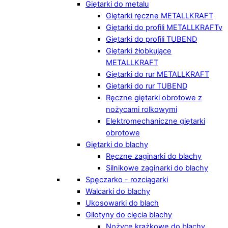
Giętarki do metalu
Giętarki ręczne METALLKRAFT
Giętarki do profili METALLKRAFTv
Giętarki do profili TUBEND
Giętarki żłobkujące
METALLKRAFT
Giętarki do rur METALLKRAFT
Giętarki do rur TUBEND
Ręczne giętarki obrotowe z
nożycami rolkowymi
Elektromechaniczne giętarki
obrotowe
Giętarki do blachy
Ręczne zaginarki do blachy
Silnikowe zaginarki do blachy
Spęczarko - rozciągarki
Walcarki do blachy
Ukosowarki do blach
Gilotyny do cięcia blachy
Nożyce krążkowe do blachy