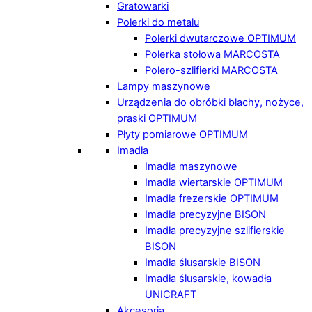
Gratowarki
Polerki do metalu
Polerki dwutarczowe OPTIMUM
Polerka stołowa MARCOSTA
Polero-szlifierki MARCOSTA
Lampy maszynowe
Urządzenia do obróbki blachy, nożyce,
praski OPTIMUM
Płyty pomiarowe OPTIMUM
Imadła
Imadła maszynowe
Imadła wiertarskie OPTIMUM
Imadła frezerskie OPTIMUM
Imadła precyzyjne BISON
Imadła precyzyjne szlifierskie
BISON
Imadła ślusarskie BISON
Imadła ślusarskie, kowadła
UNICRAFT
Akcesoria