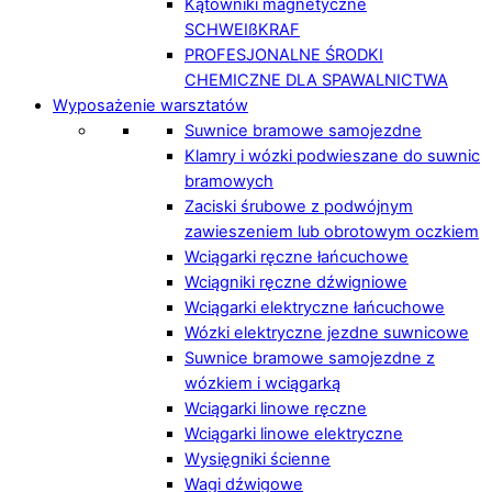
Kątowniki magnetyczne
SCHWEIßKRAF
PROFESJONALNE ŚRODKI
CHEMICZNE DLA SPAWALNICTWA
Wyposażenie warsztatów
Suwnice bramowe samojezdne
Klamry i wózki podwieszane do suwnic
bramowych
Zaciski śrubowe z podwójnym
zawieszeniem lub obrotowym oczkiem
Wciągarki ręczne łańcuchowe
Wciągniki ręczne dźwigniowe
Wciągarki elektryczne łańcuchowe
Wózki elektryczne jezdne suwnicowe
Suwnice bramowe samojezdne z
wózkiem i wciągarką
Wciągarki linowe ręczne
Wciągarki linowe elektryczne
Wysięgniki ścienne
Wagi dźwigowe