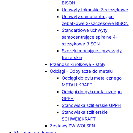
BISON
Uchwyty tokarskie 3 szczękowe
Uchwyty samocentrujące
zębatkowe 3-szczękowe BISON
Standardowe uchwyty
samocentrujące spiralne 4-
szczękowe BISON
Szczęki mocujące i przyrządy
frezerskie
Przenośniki rolkowe - stoły
Odciągi - Odpylacze do metalu
Odciągi do pyłu metalicznego
METALLKRAFT
Odciągi do pyłu metalicznego
GPPH
Stanowiska szlifierskie GPPH
Stanowiska szlifierskie
SCHWEIßKRAFT
Zestawy PW WOLSEN
Maszyny do drewna