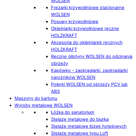
WOLSEN
Frezarki krzywoliniowe stacjonarne
WOLSEN
Posuwy krzywoliniowe
Okleiniarki krzywoliniowe ręczne
HOLZKRAFT
Akcesoria do okleiniarek ręcznych
HOLZKRAFT
Ręczne gilotyny WOLSEN do odcinania
obrzeży
Kapówko - zaokrąglarki, zaokrąglarki
narożników WOLSEN
Polerki WOLSEN od obrzeży PCV lub
ABS
Maszyny do kartonu
Wyroby metalowe WOLSEN
Łóżka do sanatorium
Stelaże metalowe do biurka
Stelaże metalowe łóżek hotelowych
Stelaże metalowe typu Loft