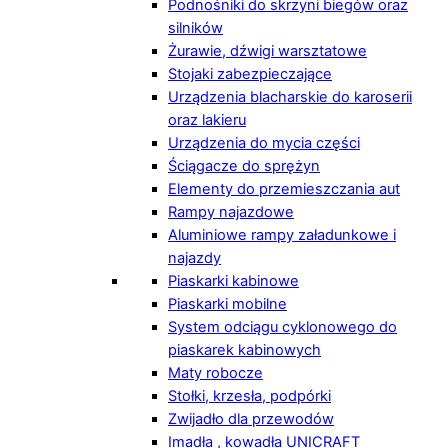
Podnośniki do skrzyni biegów oraz
silników
Żurawie, dźwigi warsztatowe
Stojaki zabezpieczające
Urządzenia blacharskie do karoserii
oraz lakieru
Urządzenia do mycia części
Ściągacze do sprężyn
Elementy do przemieszczania aut
Rampy najazdowe
Aluminiowe rampy załadunkowe i
najazdy
Piaskarki kabinowe
Piaskarki mobilne
System odciągu cyklonowego do
piaskarek kabinowych
Maty robocze
Stołki, krzesła, podpórki
Zwijadło dla przewodów
Imadła , kowadła UNICRAFT