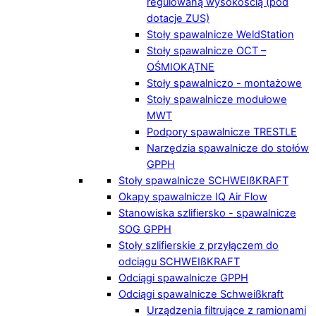
regulowaną wysokością (pod
dotacje ZUS)
Stoły spawalnicze WeldStation
Stoły spawalnicze OCT –
OŚMIOKĄTNE
Stoły spawalniczo - montażowe
Stoły spawalnicze modułowe
MWT
Podpory spawalnicze TRESTLE
Narzędzia spawalnicze do stołów
GPPH
Stoły spawalnicze SCHWEIßKRAFT
Okapy spawalnicze IQ Air Flow
Stanowiska szlifiersko - spawalnicze
SOG GPPH
Stoły szlifierskie z przyłączem do
odciągu SCHWEIßKRAFT
Odciągi spawalnicze GPPH
Odciągi spawalnicze Schweißkraft
Urządzenia filtrujące z ramionami