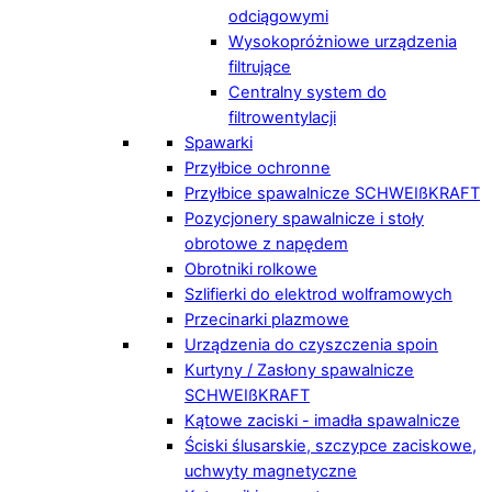
odciągowymi
Wysokopróżniowe urządzenia
filtrujące
Centralny system do
filtrowentylacji
Spawarki
Przyłbice ochronne
Przyłbice spawalnicze SCHWEIßKRAFT
Pozycjonery spawalnicze i stoły
obrotowe z napędem
Obrotniki rolkowe
Szlifierki do elektrod wolframowych
Przecinarki plazmowe
Urządzenia do czyszczenia spoin
Kurtyny / Zasłony spawalnicze
SCHWEIßKRAFT
Kątowe zaciski - imadła spawalnicze
Ściski ślusarskie, szczypce zaciskowe,
uchwyty magnetyczne