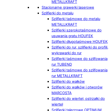
METALLKRAFT
Stacjonarne grawerki laserowe
Szlifierki do metalu
Szlifierki taśmowe do metalu
METALLKRAFT
Szlifierki szerokotaśmowe do
usuwania gratu HOUFEK
Szlifierki długotaśmowe HOUFEK
Szlifierki do rur, szlifierki do profili,
wykrawarki do rur
Szlifierki taśmowe do szlifowania
rur TUBEND
Szlifierki taśmowe do szlifowania
rur METALLKRAFT
Szlifierki do wałków
Szlifierki do wałków i otworów
MARCOSTA
Szlifierki do wierteł, ostrzałki do
wierteł
Szlifierki talerzowe OPTIMUM