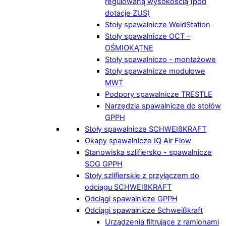
regulowaną wysokością (pod
dotacje ZUS)
Stoły spawalnicze WeldStation
Stoły spawalnicze OCT –
OŚMIOKĄTNE
Stoły spawalniczo - montażowe
Stoły spawalnicze modułowe
MWT
Podpory spawalnicze TRESTLE
Narzędzia spawalnicze do stołów
GPPH
Stoły spawalnicze SCHWEIßKRAFT
Okapy spawalnicze IQ Air Flow
Stanowiska szlifiersko - spawalnicze
SOG GPPH
Stoły szlifierskie z przyłączem do
odciągu SCHWEIßKRAFT
Odciągi spawalnicze GPPH
Odciągi spawalnicze Schweißkraft
Urządzenia filtrujące z ramionami