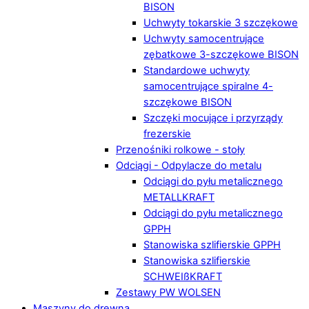
BISON
Uchwyty tokarskie 3 szczękowe
Uchwyty samocentrujące
zębatkowe 3-szczękowe BISON
Standardowe uchwyty
samocentrujące spiralne 4-
szczękowe BISON
Szczęki mocujące i przyrządy
frezerskie
Przenośniki rolkowe - stoły
Odciągi - Odpylacze do metalu
Odciągi do pyłu metalicznego
METALLKRAFT
Odciągi do pyłu metalicznego
GPPH
Stanowiska szlifierskie GPPH
Stanowiska szlifierskie
SCHWEIßKRAFT
Zestawy PW WOLSEN
Maszyny do drewna