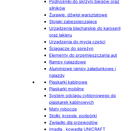
Podnośniki do skrzyni biegów oraz
silników
Żurawie, dźwigi warsztatowe
Stojaki zabezpieczające
Urządzenia blacharskie do karoserii
oraz lakieru
Urządzenia do mycia części
Ściągacze do sprężyn
Elementy do przemieszczania aut
Rampy najazdowe
Aluminiowe rampy załadunkowe i
najazdy
Piaskarki kabinowe
Piaskarki mobilne
System odciągu cyklonowego do
piaskarek kabinowych
Maty robocze
Stołki, krzesła, podpórki
Zwijadło dla przewodów
Imadła , kowadła UNICRAFT