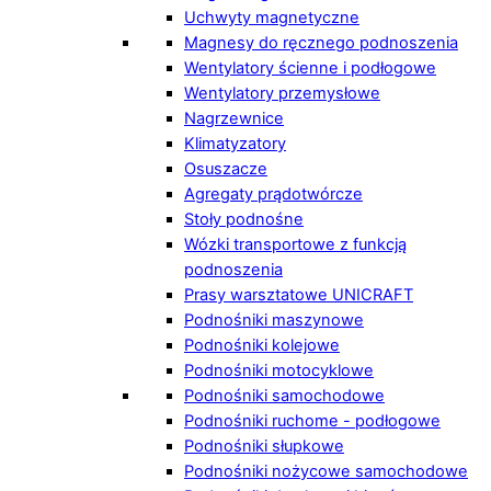
Uchwyty magnetyczne
Magnesy do ręcznego podnoszenia
Wentylatory ścienne i podłogowe
Wentylatory przemysłowe
Nagrzewnice
Klimatyzatory
Osuszacze
Agregaty prądotwórcze
Stoły podnośne
Wózki transportowe z funkcją
podnoszenia
Prasy warsztatowe UNICRAFT
Podnośniki maszynowe
Podnośniki kolejowe
Podnośniki motocyklowe
Podnośniki samochodowe
Podnośniki ruchome - podłogowe
Podnośniki słupkowe
Podnośniki nożycowe samochodowe