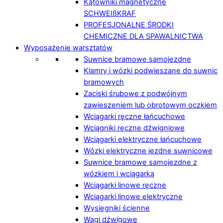
Kątowniki magnetyczne
SCHWEIßKRAF
PROFESJONALNE ŚRODKI
CHEMICZNE DLA SPAWALNICTWA
Wyposażenie warsztatów
Suwnice bramowe samojezdne
Klamry i wózki podwieszane do suwnic
bramowych
Zaciski śrubowe z podwójnym
zawieszeniem lub obrotowym oczkiem
Wciągarki ręczne łańcuchowe
Wciągniki ręczne dźwigniowe
Wciągarki elektryczne łańcuchowe
Wózki elektryczne jezdne suwnicowe
Suwnice bramowe samojezdne z
wózkiem i wciągarką
Wciągarki linowe ręczne
Wciągarki linowe elektryczne
Wysięgniki ścienne
Wagi dźwigowe