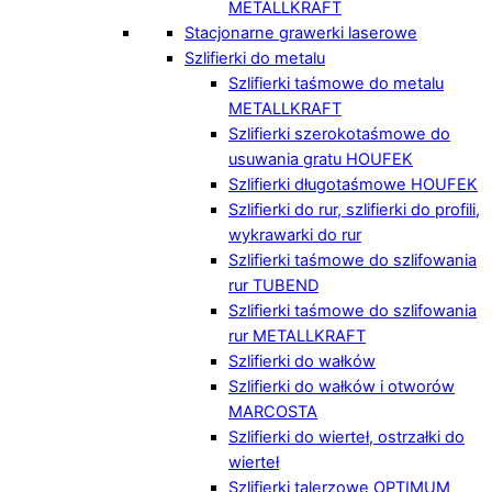
METALLKRAFT
Stacjonarne grawerki laserowe
Szlifierki do metalu
Szlifierki taśmowe do metalu
METALLKRAFT
Szlifierki szerokotaśmowe do
usuwania gratu HOUFEK
Szlifierki długotaśmowe HOUFEK
Szlifierki do rur, szlifierki do profili,
wykrawarki do rur
Szlifierki taśmowe do szlifowania
rur TUBEND
Szlifierki taśmowe do szlifowania
rur METALLKRAFT
Szlifierki do wałków
Szlifierki do wałków i otworów
MARCOSTA
Szlifierki do wierteł, ostrzałki do
wierteł
Szlifierki talerzowe OPTIMUM