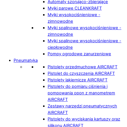
Automaty szorująco-zbierające
Myjki parowe CLEANKRAFT
Myjki wysokociśnieniowe -
zimnowodne
Myjki spalinowe wysokociśnieniowe -
zimnowodne
Myjki spalinowe wysokociśnieniowe -
ciepłowodne
Pompy ogrodowe zanurzeniowe
Pneumatyka
Pistolety przedmuchowe AIRCRAFT
Pistolet do czyszczenia AIRCRAFT
Pistolety lakiernicze AIRCRAFT
Pistolety do pomiaru ciśnienia i
pompowania opon z manometrem
AIRCRAFT
Zestawy narzędzi pneumatycznych
AIRCRAFT
Pistolety do wyciskania kartuszy oraz
silikonu AIRCRAFT