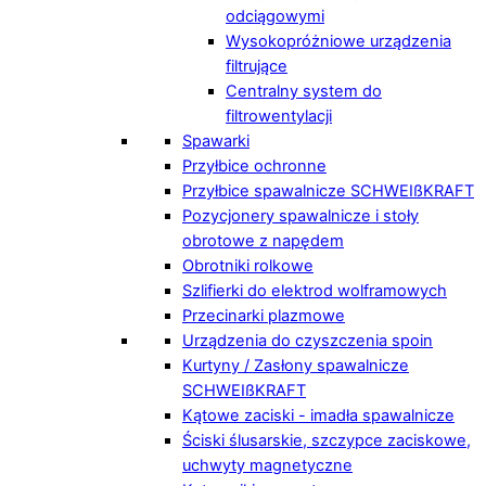
odciągowymi
Wysokopróżniowe urządzenia
filtrujące
Centralny system do
filtrowentylacji
Spawarki
Przyłbice ochronne
Przyłbice spawalnicze SCHWEIßKRAFT
Pozycjonery spawalnicze i stoły
obrotowe z napędem
Obrotniki rolkowe
Szlifierki do elektrod wolframowych
Przecinarki plazmowe
Urządzenia do czyszczenia spoin
Kurtyny / Zasłony spawalnicze
SCHWEIßKRAFT
Kątowe zaciski - imadła spawalnicze
Ściski ślusarskie, szczypce zaciskowe,
uchwyty magnetyczne