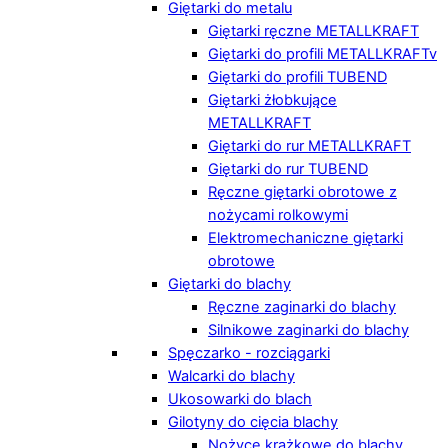
Giętarki do metalu
Giętarki ręczne METALLKRAFT
Giętarki do profili METALLKRAFTv
Giętarki do profili TUBEND
Giętarki żłobkujące
METALLKRAFT
Giętarki do rur METALLKRAFT
Giętarki do rur TUBEND
Ręczne giętarki obrotowe z
nożycami rolkowymi
Elektromechaniczne giętarki
obrotowe
Giętarki do blachy
Ręczne zaginarki do blachy
Silnikowe zaginarki do blachy
Spęczarko - rozciągarki
Walcarki do blachy
Ukosowarki do blach
Gilotyny do cięcia blachy
Nożyce krążkowe do blachy