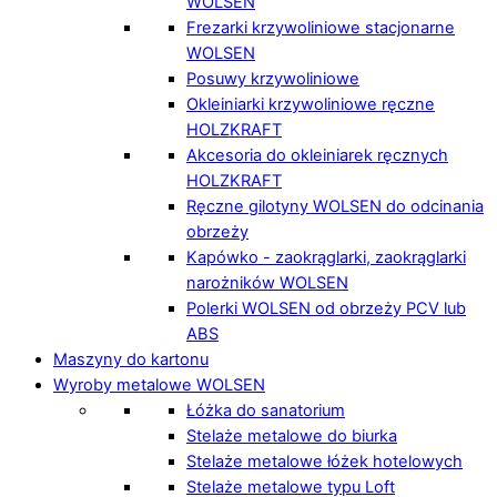
WOLSEN
Frezarki krzywoliniowe stacjonarne
WOLSEN
Posuwy krzywoliniowe
Okleiniarki krzywoliniowe ręczne
HOLZKRAFT
Akcesoria do okleiniarek ręcznych
HOLZKRAFT
Ręczne gilotyny WOLSEN do odcinania
obrzeży
Kapówko - zaokrąglarki, zaokrąglarki
narożników WOLSEN
Polerki WOLSEN od obrzeży PCV lub
ABS
Maszyny do kartonu
Wyroby metalowe WOLSEN
Łóżka do sanatorium
Stelaże metalowe do biurka
Stelaże metalowe łóżek hotelowych
Stelaże metalowe typu Loft