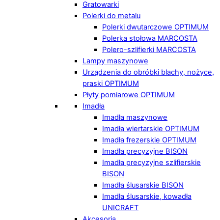
Gratowarki
Polerki do metalu
Polerki dwutarczowe OPTIMUM
Polerka stołowa MARCOSTA
Polero-szlifierki MARCOSTA
Lampy maszynowe
Urządzenia do obróbki blachy, nożyce,
praski OPTIMUM
Płyty pomiarowe OPTIMUM
Imadła
Imadła maszynowe
Imadła wiertarskie OPTIMUM
Imadła frezerskie OPTIMUM
Imadła precyzyjne BISON
Imadła precyzyjne szlifierskie
BISON
Imadła ślusarskie BISON
Imadła ślusarskie, kowadła
UNICRAFT
Akcesoria