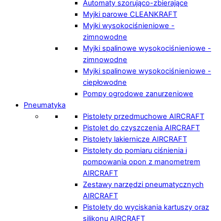
Automaty szorująco-zbierające
Myjki parowe CLEANKRAFT
Myjki wysokociśnieniowe -
zimnowodne
Myjki spalinowe wysokociśnieniowe -
zimnowodne
Myjki spalinowe wysokociśnieniowe -
ciepłowodne
Pompy ogrodowe zanurzeniowe
Pneumatyka
Pistolety przedmuchowe AIRCRAFT
Pistolet do czyszczenia AIRCRAFT
Pistolety lakiernicze AIRCRAFT
Pistolety do pomiaru ciśnienia i
pompowania opon z manometrem
AIRCRAFT
Zestawy narzędzi pneumatycznych
AIRCRAFT
Pistolety do wyciskania kartuszy oraz
silikonu AIRCRAFT