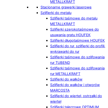
METALLKRAFT
Stacjonarne grawerki laserowe
Szlifierki do metalu
Szlifierki taśmowe do metalu
METALLKRAFT
Szlifierki szerokotaśmowe do
usuwania gratu HOUFEK
Szlifierki długotaśmowe HOUFEK
Szlifierki do rur, szlifierki do profili,
wykrawarki do rur
Szlifierki taśmowe do szlifowania
rur TUBEND
Szlifierki taśmowe do szlifowania
rur METALLKRAFT
Szlifierki do wałków
Szlifierki do wałków i otworów
MARCOSTA
Szlifierki do wierteł, ostrzałki do
wierteł
Szlifierki talerzowe OPTIMUM