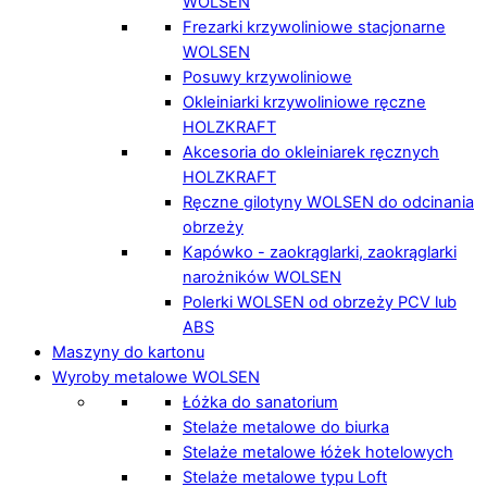
WOLSEN
Frezarki krzywoliniowe stacjonarne
WOLSEN
Posuwy krzywoliniowe
Okleiniarki krzywoliniowe ręczne
HOLZKRAFT
Akcesoria do okleiniarek ręcznych
HOLZKRAFT
Ręczne gilotyny WOLSEN do odcinania
obrzeży
Kapówko - zaokrąglarki, zaokrąglarki
narożników WOLSEN
Polerki WOLSEN od obrzeży PCV lub
ABS
Maszyny do kartonu
Wyroby metalowe WOLSEN
Łóżka do sanatorium
Stelaże metalowe do biurka
Stelaże metalowe łóżek hotelowych
Stelaże metalowe typu Loft