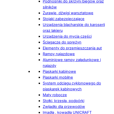
Podnośniki do skrzyni biegów oraz
silników
Żurawie, dźwigi warsztatowe
Stojaki zabezpieczające
Urządzenia blacharskie do karoserii
oraz lakieru
Urządzenia do mycia części
Ściągacze do sprężyn
Elementy do przemieszczania aut
Rampy najazdowe
Aluminiowe rampy załadunkowe i
najazdy
Piaskarki kabinowe
Piaskarki mobilne
System odciągu cyklonowego do
piaskarek kabinowych
Maty robocze
Stołki, krzesła, podpórki
Zwijadło dla przewodów
Imadła , kowadła UNICRAFT