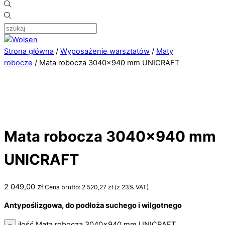
Strona główna
/
Wyposażenie warsztatów
/
Maty
robocze
/ Mata robocza 3040×940 mm UNICRAFT
Mata robocza 3040×940 mm
UNICRAFT
2 049,00
zł
Cena brutto:
2 520,27
zł
(z 23% VAT)
Antypoślizgowa, do podłoża suchego i wilgotnego
ilość Mata robocza 3040x940 mm UNICRAFT
−