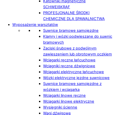
Kątowniki magnetyczne
SCHWEIßKRAF
PROFESJONALNE ŚRODKI
CHEMICZNE DLA SPAWALNICTWA
Wyposażenie warsztatów
Suwnice bramowe samojezdne
Klamry i wózki podwieszane do suwnic
bramowych
Zaciski śrubowe z podwójnym
zawieszeniem lub obrotowym oczkiem
Wciągarki ręczne łańcuchowe
Wciągniki ręczne dźwigniowe
Wciągarki elektryczne łańcuchowe
Wózki elektryczne jezdne suwnicowe
Suwnice bramowe samojezdne z
wózkiem i wciągarką
Wciągarki linowe ręczne
Wciągarki linowe elektryczne
Wysięgniki ścienne
Wagi dźwigowe