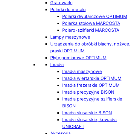
Gratowarki
Polerki do metalu
Polerki dwutarczowe OPTIMUM
Polerka stołowa MARCOSTA
Polero-szlifierki MARCOSTA
Lampy maszynowe
Urządzenia do obróbki blachy, nożyce,
praski OPTIMUM
Płyty pomiarowe OPTIMUM
Imadła
Imadła maszynowe
Imadła wiertarskie OPTIMUM
Imadła frezerskie OPTIMUM
Imadła precyzyjne BISON
Imadła precyzyjne szlifierskie
BISON
Imadła ślusarskie BISON
Imadła ślusarskie, kowadła
UNICRAFT
Akcesoria