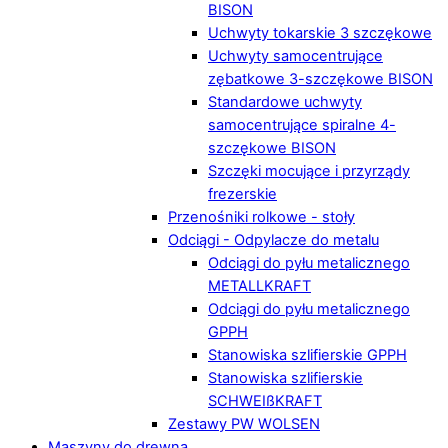
BISON
Uchwyty tokarskie 3 szczękowe
Uchwyty samocentrujące
zębatkowe 3-szczękowe BISON
Standardowe uchwyty
samocentrujące spiralne 4-
szczękowe BISON
Szczęki mocujące i przyrządy
frezerskie
Przenośniki rolkowe - stoły
Odciągi - Odpylacze do metalu
Odciągi do pyłu metalicznego
METALLKRAFT
Odciągi do pyłu metalicznego
GPPH
Stanowiska szlifierskie GPPH
Stanowiska szlifierskie
SCHWEIßKRAFT
Zestawy PW WOLSEN
Maszyny do drewna