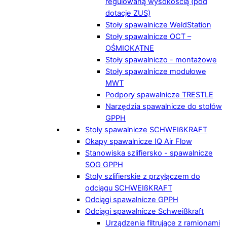
regulowaną wysokością (pod
dotacje ZUS)
Stoły spawalnicze WeldStation
Stoły spawalnicze OCT –
OŚMIOKĄTNE
Stoły spawalniczo - montażowe
Stoły spawalnicze modułowe
MWT
Podpory spawalnicze TRESTLE
Narzędzia spawalnicze do stołów
GPPH
Stoły spawalnicze SCHWEIßKRAFT
Okapy spawalnicze IQ Air Flow
Stanowiska szlifiersko - spawalnicze
SOG GPPH
Stoły szlifierskie z przyłączem do
odciągu SCHWEIßKRAFT
Odciągi spawalnicze GPPH
Odciągi spawalnicze Schweißkraft
Urządzenia filtrujące z ramionami