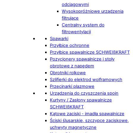
odciągowymi
Wysokopróżniowe urządzenia
filtrujące
Centralny system do
filtrowentylacji
Spawarki
Przyłbice ochronne
Przyłbice spawalnicze SCHWEIßKRAFT
Pozycjonery spawalnicze i stoły
obrotowe z napędem
Obrotniki rolkowe
Szlifierki do elektrod wolframowych
Przecinarki plazmowe
Urządzenia do czyszczenia spoin
Kurtyny / Zasłony spawalnicze
SCHWEIßKRAFT
Kątowe zaciski - imadła spawalnicze
Ściski ślusarskie, szczypce zaciskowe,
uchwyty magnetyczne