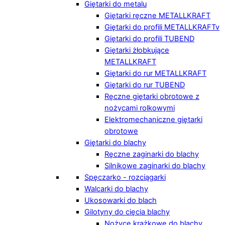
Giętarki do metalu
Giętarki ręczne METALLKRAFT
Giętarki do profili METALLKRAFTv
Giętarki do profili TUBEND
Giętarki żłobkujące
METALLKRAFT
Giętarki do rur METALLKRAFT
Giętarki do rur TUBEND
Ręczne giętarki obrotowe z
nożycami rolkowymi
Elektromechaniczne giętarki
obrotowe
Giętarki do blachy
Ręczne zaginarki do blachy
Silnikowe zaginarki do blachy
Spęczarko - rozciągarki
Walcarki do blachy
Ukosowarki do blach
Gilotyny do cięcia blachy
Nożyce krążkowe do blachy