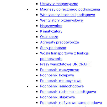
Uchwyty magnetyczne
Magnesy do ręcznego podnoszenia
Wentylatory ścienne i podłogowe
Wentylatory przemysłowe
Nagrzewnice
Klimatyzatory
Osuszacze
Agregaty prądotwórcze
Stoły podnośne
Wózki transportowe z funkcją
podnoszenia
Prasy warsztatowe UNICRAFT
Podnośniki maszynowe
Podnośniki kolejowe
Podnośniki motocyklowe
Podnośniki samochodowe
Podnośniki ruchome - podłogowe
Podnośniki słupkowe
Podnośniki nożycowe samochodowe