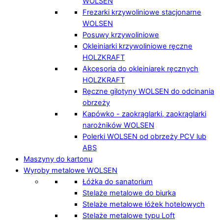
WOLSEN
Frezarki krzywoliniowe stacjonarne
WOLSEN
Posuwy krzywoliniowe
Okleiniarki krzywoliniowe ręczne
HOLZKRAFT
Akcesoria do okleiniarek ręcznych
HOLZKRAFT
Ręczne gilotyny WOLSEN do odcinania
obrzeży
Kapówko - zaokrąglarki, zaokrąglarki
narożników WOLSEN
Polerki WOLSEN od obrzeży PCV lub
ABS
Maszyny do kartonu
Wyroby metalowe WOLSEN
Łóżka do sanatorium
Stelaże metalowe do biurka
Stelaże metalowe łóżek hotelowych
Stelaże metalowe typu Loft