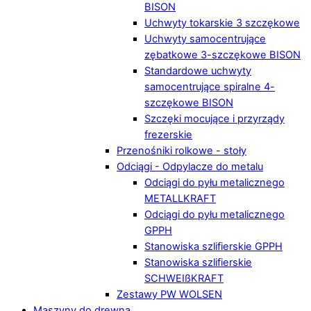
BISON
Uchwyty tokarskie 3 szczękowe
Uchwyty samocentrujące
zębatkowe 3-szczękowe BISON
Standardowe uchwyty
samocentrujące spiralne 4-
szczękowe BISON
Szczęki mocujące i przyrządy
frezerskie
Przenośniki rolkowe - stoły
Odciągi - Odpylacze do metalu
Odciągi do pyłu metalicznego
METALLKRAFT
Odciągi do pyłu metalicznego
GPPH
Stanowiska szlifierskie GPPH
Stanowiska szlifierskie
SCHWEIßKRAFT
Zestawy PW WOLSEN
Maszyny do drewna