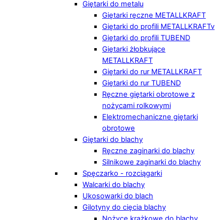
Giętarki do metalu
Giętarki ręczne METALLKRAFT
Giętarki do profili METALLKRAFTv
Giętarki do profili TUBEND
Giętarki żłobkujące
METALLKRAFT
Giętarki do rur METALLKRAFT
Giętarki do rur TUBEND
Ręczne giętarki obrotowe z
nożycami rolkowymi
Elektromechaniczne giętarki
obrotowe
Giętarki do blachy
Ręczne zaginarki do blachy
Silnikowe zaginarki do blachy
Spęczarko - rozciągarki
Walcarki do blachy
Ukosowarki do blach
Gilotyny do cięcia blachy
Nożyce krążkowe do blachy