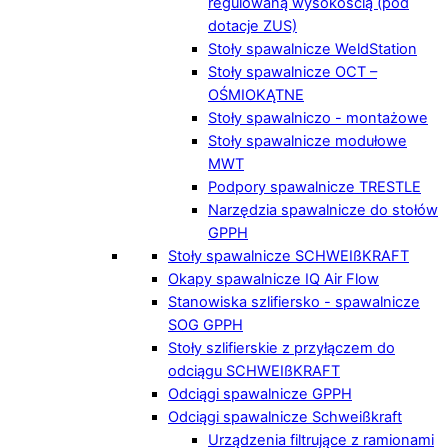
regulowaną wysokością (pod
dotacje ZUS)
Stoły spawalnicze WeldStation
Stoły spawalnicze OCT –
OŚMIOKĄTNE
Stoły spawalniczo - montażowe
Stoły spawalnicze modułowe
MWT
Podpory spawalnicze TRESTLE
Narzędzia spawalnicze do stołów
GPPH
Stoły spawalnicze SCHWEIßKRAFT
Okapy spawalnicze IQ Air Flow
Stanowiska szlifiersko - spawalnicze
SOG GPPH
Stoły szlifierskie z przyłączem do
odciągu SCHWEIßKRAFT
Odciągi spawalnicze GPPH
Odciągi spawalnicze Schweißkraft
Urządzenia filtrujące z ramionami