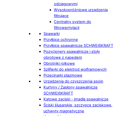
odciągowymi
Wysokopróżniowe urządzenia
filtrujące
Centralny system do
filtrowentylacji
Spawarki
Przyłbice ochronne
Przyłbice spawalnicze SCHWEIßKRAFT
Pozycjonery spawalnicze i stoły
obrotowe z napędem
Obrotniki rolkowe
Szlifierki do elektrod wolframowych
Przecinarki plazmowe
Urządzenia do czyszczenia spoin
Kurtyny / Zasłony spawalnicze
SCHWEIßKRAFT
Kątowe zaciski - imadła spawalnicze
Ściski ślusarskie, szczypce zaciskowe,
uchwyty magnetyczne