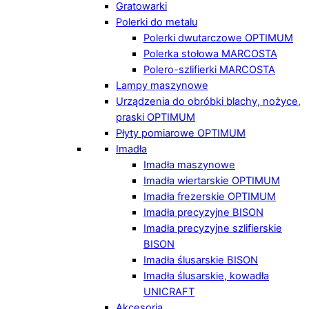
Gratowarki
Polerki do metalu
Polerki dwutarczowe OPTIMUM
Polerka stołowa MARCOSTA
Polero-szlifierki MARCOSTA
Lampy maszynowe
Urządzenia do obróbki blachy, nożyce,
praski OPTIMUM
Płyty pomiarowe OPTIMUM
Imadła
Imadła maszynowe
Imadła wiertarskie OPTIMUM
Imadła frezerskie OPTIMUM
Imadła precyzyjne BISON
Imadła precyzyjne szlifierskie
BISON
Imadła ślusarskie BISON
Imadła ślusarskie, kowadła
UNICRAFT
Akcesoria