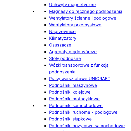
Uchwyty magnetyczne
Magnesy do ręcznego podnoszenia
Wentylatory ścienne i podłogowe
Wentylatory przemysłowe
Nagrzewnice
Klimatyzatory
Osuszacze
Agregaty prądotwórcze
Stoły podnośne
Wózki transportowe z funkcją
podnoszenia
Prasy warsztatowe UNICRAFT
Podnośniki maszynowe
Podnośniki kolejowe
Podnośniki motocyklowe
Podnośniki samochodowe
Podnośniki ruchome - podłogowe
Podnośniki słupkowe
Podnośniki nożycowe samochodowe