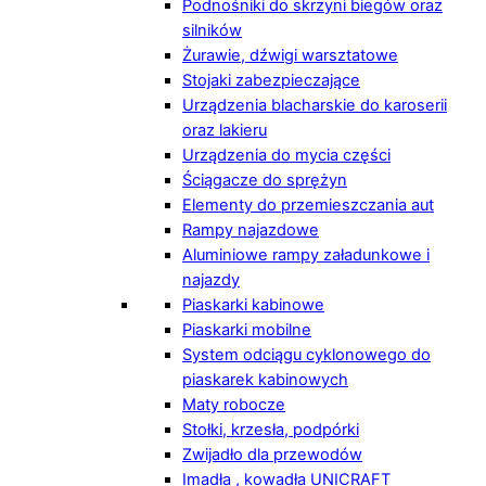
Podnośniki do skrzyni biegów oraz
silników
Żurawie, dźwigi warsztatowe
Stojaki zabezpieczające
Urządzenia blacharskie do karoserii
oraz lakieru
Urządzenia do mycia części
Ściągacze do sprężyn
Elementy do przemieszczania aut
Rampy najazdowe
Aluminiowe rampy załadunkowe i
najazdy
Piaskarki kabinowe
Piaskarki mobilne
System odciągu cyklonowego do
piaskarek kabinowych
Maty robocze
Stołki, krzesła, podpórki
Zwijadło dla przewodów
Imadła , kowadła UNICRAFT