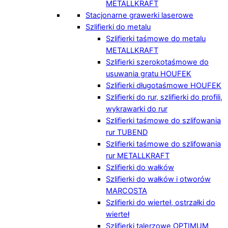
METALLKRAFT
Stacjonarne grawerki laserowe
Szlifierki do metalu
Szlifierki taśmowe do metalu
METALLKRAFT
Szlifierki szerokotaśmowe do
usuwania gratu HOUFEK
Szlifierki długotaśmowe HOUFEK
Szlifierki do rur, szlifierki do profili,
wykrawarki do rur
Szlifierki taśmowe do szlifowania
rur TUBEND
Szlifierki taśmowe do szlifowania
rur METALLKRAFT
Szlifierki do wałków
Szlifierki do wałków i otworów
MARCOSTA
Szlifierki do wierteł, ostrzałki do
wierteł
Szlifierki talerzowe OPTIMUM