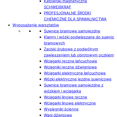
Kątowniki magnetyczne
SCHWEIßKRAF
PROFESJONALNE ŚRODKI
CHEMICZNE DLA SPAWALNICTWA
Wyposażenie warsztatów
Suwnice bramowe samojezdne
Klamry i wózki podwieszane do suwnic
bramowych
Zaciski śrubowe z podwójnym
zawieszeniem lub obrotowym oczkiem
Wciągarki ręczne łańcuchowe
Wciągniki ręczne dźwigniowe
Wciągarki elektryczne łańcuchowe
Wózki elektryczne jezdne suwnicowe
Suwnice bramowe samojezdne z
wózkiem i wciągarką
Wciągarki linowe ręczne
Wciągarki linowe elektryczne
Wysięgniki ścienne
Wagi dźwigowe