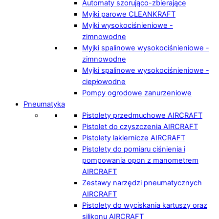
Automaty szorująco-zbierające
Myjki parowe CLEANKRAFT
Myjki wysokociśnieniowe -
zimnowodne
Myjki spalinowe wysokociśnieniowe -
zimnowodne
Myjki spalinowe wysokociśnieniowe -
ciepłowodne
Pompy ogrodowe zanurzeniowe
Pneumatyka
Pistolety przedmuchowe AIRCRAFT
Pistolet do czyszczenia AIRCRAFT
Pistolety lakiernicze AIRCRAFT
Pistolety do pomiaru ciśnienia i
pompowania opon z manometrem
AIRCRAFT
Zestawy narzędzi pneumatycznych
AIRCRAFT
Pistolety do wyciskania kartuszy oraz
silikonu AIRCRAFT