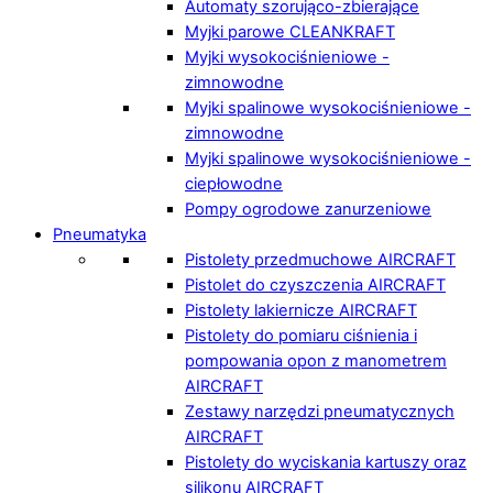
Automaty szorująco-zbierające
Myjki parowe CLEANKRAFT
Myjki wysokociśnieniowe -
zimnowodne
Myjki spalinowe wysokociśnieniowe -
zimnowodne
Myjki spalinowe wysokociśnieniowe -
ciepłowodne
Pompy ogrodowe zanurzeniowe
Pneumatyka
Pistolety przedmuchowe AIRCRAFT
Pistolet do czyszczenia AIRCRAFT
Pistolety lakiernicze AIRCRAFT
Pistolety do pomiaru ciśnienia i
pompowania opon z manometrem
AIRCRAFT
Zestawy narzędzi pneumatycznych
AIRCRAFT
Pistolety do wyciskania kartuszy oraz
silikonu AIRCRAFT