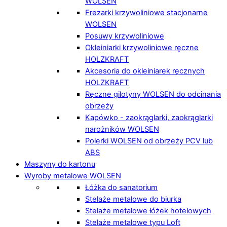
WOLSEN
Frezarki krzywoliniowe stacjonarne
WOLSEN
Posuwy krzywoliniowe
Okleiniarki krzywoliniowe ręczne
HOLZKRAFT
Akcesoria do okleiniarek ręcznych
HOLZKRAFT
Ręczne gilotyny WOLSEN do odcinania
obrzeży
Kapówko - zaokrąglarki, zaokrąglarki
narożników WOLSEN
Polerki WOLSEN od obrzeży PCV lub
ABS
Maszyny do kartonu
Wyroby metalowe WOLSEN
Łóżka do sanatorium
Stelaże metalowe do biurka
Stelaże metalowe łóżek hotelowych
Stelaże metalowe typu Loft