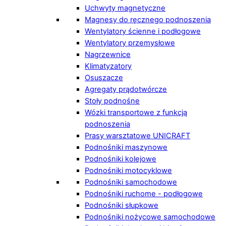
Uchwyty magnetyczne
Magnesy do ręcznego podnoszenia
Wentylatory ścienne i podłogowe
Wentylatory przemysłowe
Nagrzewnice
Klimatyzatory
Osuszacze
Agregaty prądotwórcze
Stoły podnośne
Wózki transportowe z funkcją
podnoszenia
Prasy warsztatowe UNICRAFT
Podnośniki maszynowe
Podnośniki kolejowe
Podnośniki motocyklowe
Podnośniki samochodowe
Podnośniki ruchome - podłogowe
Podnośniki słupkowe
Podnośniki nożycowe samochodowe