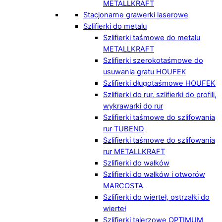
METALLKRAFT
Stacjonarne grawerki laserowe
Szlifierki do metalu
Szlifierki taśmowe do metalu
METALLKRAFT
Szlifierki szerokotaśmowe do
usuwania gratu HOUFEK
Szlifierki długotaśmowe HOUFEK
Szlifierki do rur, szlifierki do profili,
wykrawarki do rur
Szlifierki taśmowe do szlifowania
rur TUBEND
Szlifierki taśmowe do szlifowania
rur METALLKRAFT
Szlifierki do wałków
Szlifierki do wałków i otworów
MARCOSTA
Szlifierki do wierteł, ostrzałki do
wierteł
Szlifierki talerzowe OPTIMUM