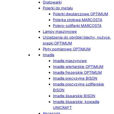
Gratowarki
Polerki do metalu
Polerki dwutarczowe OPTIMUM
Polerka stołowa MARCOSTA
Polero-szlifierki MARCOSTA
Lampy maszynowe
Urządzenia do obróbki blachy, nożyce,
praski OPTIMUM
Płyty pomiarowe OPTIMUM
Imadła
Imadła maszynowe
Imadła wiertarskie OPTIMUM
Imadła frezerskie OPTIMUM
Imadła precyzyjne BISON
Imadła precyzyjne szlifierskie
BISON
Imadła ślusarskie BISON
Imadła ślusarskie, kowadła
UNICRAFT
Akcesoria