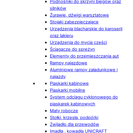
Podnośniki do skrzyni biegów oraz
silników
Żurawie, dźwigi warsztatowe
Stojaki zabezpieczające
Urządzenia blacharskie do karoserii
oraz lakieru
Urządzenia do mycia części
Ściągacze do sprężyn
Elementy do przemieszczania aut
Rampy najazdowe
Aluminiowe rampy załadunkowe i
najazdy
Piaskarki kabinowe
Piaskarki mobilne
System odciągu cyklonowego do
piaskarek kabinowych
Maty robocze
Stołki, krzesła, podpórki
Zwijadło dla przewodów
Imadła , kowadła UNICRAFT