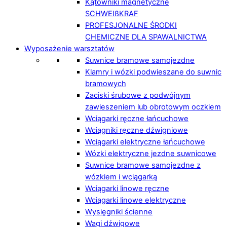
Kątowniki magnetyczne
SCHWEIßKRAF
PROFESJONALNE ŚRODKI
CHEMICZNE DLA SPAWALNICTWA
Wyposażenie warsztatów
Suwnice bramowe samojezdne
Klamry i wózki podwieszane do suwnic
bramowych
Zaciski śrubowe z podwójnym
zawieszeniem lub obrotowym oczkiem
Wciągarki ręczne łańcuchowe
Wciągniki ręczne dźwigniowe
Wciągarki elektryczne łańcuchowe
Wózki elektryczne jezdne suwnicowe
Suwnice bramowe samojezdne z
wózkiem i wciągarką
Wciągarki linowe ręczne
Wciągarki linowe elektryczne
Wysięgniki ścienne
Wagi dźwigowe