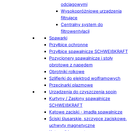
odciągowymi
Wysokopróżniowe urządzenia
filtrujące
Centralny system do
filtrowentylacji
Spawarki
Przyłbice ochronne
Przyłbice spawalnicze SCHWEIßKRAFT
Pozycjonery spawalnicze i stoły
obrotowe z napędem
Obrotniki rolkowe
Szlifierki do elektrod wolframowych
Przecinarki plazmowe
Urządzenia do czyszczenia spoin
Kurtyny / Zasłony spawalnicze
SCHWEIßKRAFT
Kątowe zaciski - imadła spawalnicze
Ściski ślusarskie, szczypce zaciskowe,
uchwyty magnetyczne