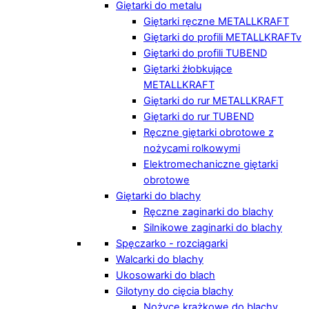
Giętarki do metalu
Giętarki ręczne METALLKRAFT
Giętarki do profili METALLKRAFTv
Giętarki do profili TUBEND
Giętarki żłobkujące
METALLKRAFT
Giętarki do rur METALLKRAFT
Giętarki do rur TUBEND
Ręczne giętarki obrotowe z
nożycami rolkowymi
Elektromechaniczne giętarki
obrotowe
Giętarki do blachy
Ręczne zaginarki do blachy
Silnikowe zaginarki do blachy
Spęczarko - rozciągarki
Walcarki do blachy
Ukosowarki do blach
Gilotyny do cięcia blachy
Nożyce krążkowe do blachy