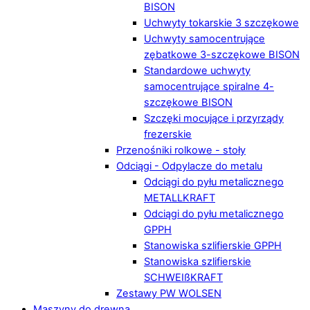
BISON
Uchwyty tokarskie 3 szczękowe
Uchwyty samocentrujące
zębatkowe 3-szczękowe BISON
Standardowe uchwyty
samocentrujące spiralne 4-
szczękowe BISON
Szczęki mocujące i przyrządy
frezerskie
Przenośniki rolkowe - stoły
Odciągi - Odpylacze do metalu
Odciągi do pyłu metalicznego
METALLKRAFT
Odciągi do pyłu metalicznego
GPPH
Stanowiska szlifierskie GPPH
Stanowiska szlifierskie
SCHWEIßKRAFT
Zestawy PW WOLSEN
Maszyny do drewna