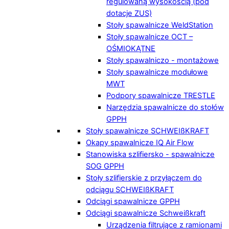
regulowaną wysokością (pod
dotacje ZUS)
Stoły spawalnicze WeldStation
Stoły spawalnicze OCT –
OŚMIOKĄTNE
Stoły spawalniczo - montażowe
Stoły spawalnicze modułowe
MWT
Podpory spawalnicze TRESTLE
Narzędzia spawalnicze do stołów
GPPH
Stoły spawalnicze SCHWEIßKRAFT
Okapy spawalnicze IQ Air Flow
Stanowiska szlifiersko - spawalnicze
SOG GPPH
Stoły szlifierskie z przyłączem do
odciągu SCHWEIßKRAFT
Odciągi spawalnicze GPPH
Odciągi spawalnicze Schweißkraft
Urządzenia filtrujące z ramionami