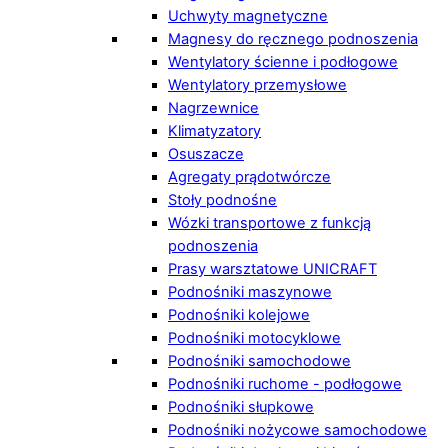
Uchwyty magnetyczne
Magnesy do ręcznego podnoszenia
Wentylatory ścienne i podłogowe
Wentylatory przemysłowe
Nagrzewnice
Klimatyzatory
Osuszacze
Agregaty prądotwórcze
Stoły podnośne
Wózki transportowe z funkcją
podnoszenia
Prasy warsztatowe UNICRAFT
Podnośniki maszynowe
Podnośniki kolejowe
Podnośniki motocyklowe
Podnośniki samochodowe
Podnośniki ruchome - podłogowe
Podnośniki słupkowe
Podnośniki nożycowe samochodowe