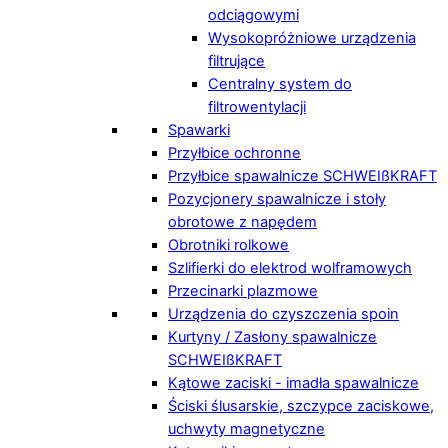
odciągowymi
Wysokopróżniowe urządzenia
filtrujące
Centralny system do
filtrowentylacji
Spawarki
Przyłbice ochronne
Przyłbice spawalnicze SCHWEIßKRAFT
Pozycjonery spawalnicze i stoły
obrotowe z napędem
Obrotniki rolkowe
Szlifierki do elektrod wolframowych
Przecinarki plazmowe
Urządzenia do czyszczenia spoin
Kurtyny / Zasłony spawalnicze
SCHWEIßKRAFT
Kątowe zaciski - imadła spawalnicze
Ściski ślusarskie, szczypce zaciskowe,
uchwyty magnetyczne