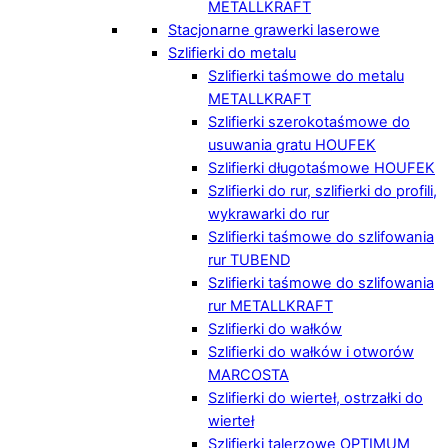
METALLKRAFT
Stacjonarne grawerki laserowe
Szlifierki do metalu
Szlifierki taśmowe do metalu
METALLKRAFT
Szlifierki szerokotaśmowe do
usuwania gratu HOUFEK
Szlifierki długotaśmowe HOUFEK
Szlifierki do rur, szlifierki do profili,
wykrawarki do rur
Szlifierki taśmowe do szlifowania
rur TUBEND
Szlifierki taśmowe do szlifowania
rur METALLKRAFT
Szlifierki do wałków
Szlifierki do wałków i otworów
MARCOSTA
Szlifierki do wierteł, ostrzałki do
wierteł
Szlifierki talerzowe OPTIMUM