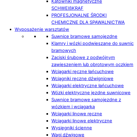
Kątowniki magnetyczne
SCHWEIßKRAF
PROFESJONALNE ŚRODKI
CHEMICZNE DLA SPAWALNICTWA
Wyposażenie warsztatów
Suwnice bramowe samojezdne
Klamry i wózki podwieszane do suwnic
bramowych
Zaciski śrubowe z podwójnym
zawieszeniem lub obrotowym oczkiem
Wciągarki ręczne łańcuchowe
Wciągniki ręczne dźwigniowe
Wciągarki elektryczne łańcuchowe
Wózki elektryczne jezdne suwnicowe
Suwnice bramowe samojezdne z
wózkiem i wciągarką
Wciągarki linowe ręczne
Wciągarki linowe elektryczne
Wysięgniki ścienne
Wagi dźwigowe