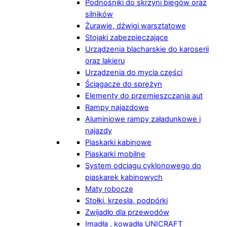
Podnośniki do skrzyni biegów oraz
silników
Żurawie, dźwigi warsztatowe
Stojaki zabezpieczające
Urządzenia blacharskie do karoserii
oraz lakieru
Urządzenia do mycia części
Ściągacze do sprężyn
Elementy do przemieszczania aut
Rampy najazdowe
Aluminiowe rampy załadunkowe i
najazdy
Piaskarki kabinowe
Piaskarki mobilne
System odciągu cyklonowego do
piaskarek kabinowych
Maty robocze
Stołki, krzesła, podpórki
Zwijadło dla przewodów
Imadła , kowadła UNICRAFT