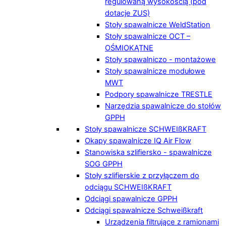
regulowaną wysokością (pod
dotacje ZUS)
Stoły spawalnicze WeldStation
Stoły spawalnicze OCT –
OŚMIOKĄTNE
Stoły spawalniczo - montażowe
Stoły spawalnicze modułowe
MWT
Podpory spawalnicze TRESTLE
Narzędzia spawalnicze do stołów
GPPH
Stoły spawalnicze SCHWEIßKRAFT
Okapy spawalnicze IQ Air Flow
Stanowiska szlifiersko - spawalnicze
SOG GPPH
Stoły szlifierskie z przyłączem do
odciągu SCHWEIßKRAFT
Odciągi spawalnicze GPPH
Odciągi spawalnicze Schweißkraft
Urządzenia filtrujące z ramionami