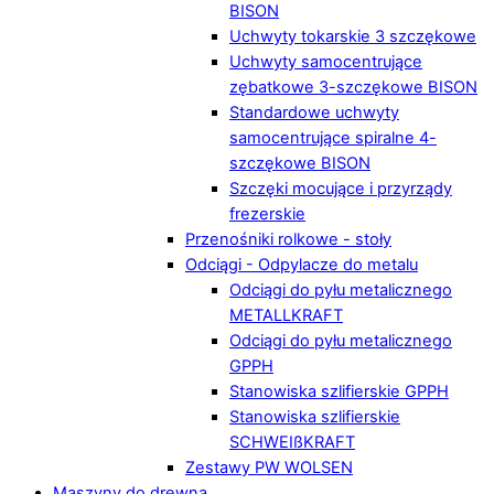
BISON
Uchwyty tokarskie 3 szczękowe
Uchwyty samocentrujące
zębatkowe 3-szczękowe BISON
Standardowe uchwyty
samocentrujące spiralne 4-
szczękowe BISON
Szczęki mocujące i przyrządy
frezerskie
Przenośniki rolkowe - stoły
Odciągi - Odpylacze do metalu
Odciągi do pyłu metalicznego
METALLKRAFT
Odciągi do pyłu metalicznego
GPPH
Stanowiska szlifierskie GPPH
Stanowiska szlifierskie
SCHWEIßKRAFT
Zestawy PW WOLSEN
Maszyny do drewna