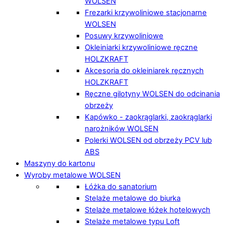
WOLSEN
Frezarki krzywoliniowe stacjonarne
WOLSEN
Posuwy krzywoliniowe
Okleiniarki krzywoliniowe ręczne
HOLZKRAFT
Akcesoria do okleiniarek ręcznych
HOLZKRAFT
Ręczne gilotyny WOLSEN do odcinania
obrzeży
Kapówko - zaokrąglarki, zaokrąglarki
narożników WOLSEN
Polerki WOLSEN od obrzeży PCV lub
ABS
Maszyny do kartonu
Wyroby metalowe WOLSEN
Łóżka do sanatorium
Stelaże metalowe do biurka
Stelaże metalowe łóżek hotelowych
Stelaże metalowe typu Loft