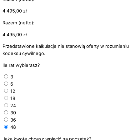
4 495,00
zł
Razem (netto):
4 495,00
zł
Przedstawione kalkulacje nie stanowią oferty w rozumieniu
kodeksu cywilnego.
Ile rat wybierasz?
3
6
12
18
24
30
36
48
Jaką kwotę chcesz wpłacić na początek?