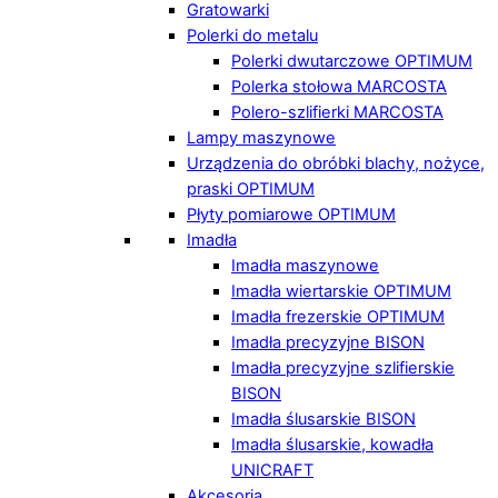
Gratowarki
Polerki do metalu
Polerki dwutarczowe OPTIMUM
Polerka stołowa MARCOSTA
Polero-szlifierki MARCOSTA
Lampy maszynowe
Urządzenia do obróbki blachy, nożyce,
praski OPTIMUM
Płyty pomiarowe OPTIMUM
Imadła
Imadła maszynowe
Imadła wiertarskie OPTIMUM
Imadła frezerskie OPTIMUM
Imadła precyzyjne BISON
Imadła precyzyjne szlifierskie
BISON
Imadła ślusarskie BISON
Imadła ślusarskie, kowadła
UNICRAFT
Akcesoria