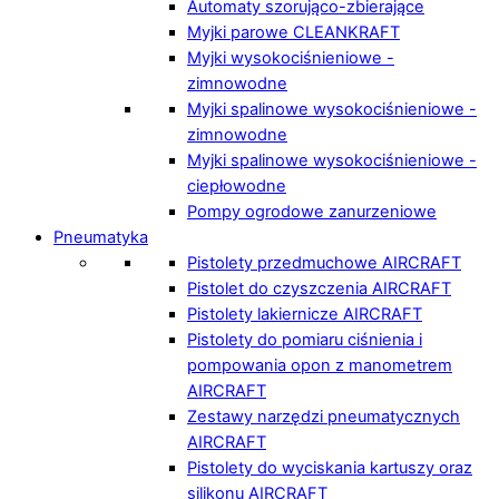
Automaty szorująco-zbierające
Myjki parowe CLEANKRAFT
Myjki wysokociśnieniowe -
zimnowodne
Myjki spalinowe wysokociśnieniowe -
zimnowodne
Myjki spalinowe wysokociśnieniowe -
ciepłowodne
Pompy ogrodowe zanurzeniowe
Pneumatyka
Pistolety przedmuchowe AIRCRAFT
Pistolet do czyszczenia AIRCRAFT
Pistolety lakiernicze AIRCRAFT
Pistolety do pomiaru ciśnienia i
pompowania opon z manometrem
AIRCRAFT
Zestawy narzędzi pneumatycznych
AIRCRAFT
Pistolety do wyciskania kartuszy oraz
silikonu AIRCRAFT