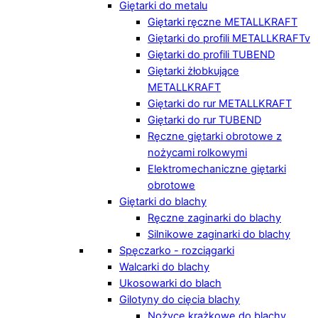
Giętarki do metalu
Giętarki ręczne METALLKRAFT
Giętarki do profili METALLKRAFTv
Giętarki do profili TUBEND
Giętarki żłobkujące
METALLKRAFT
Giętarki do rur METALLKRAFT
Giętarki do rur TUBEND
Ręczne giętarki obrotowe z
nożycami rolkowymi
Elektromechaniczne giętarki
obrotowe
Giętarki do blachy
Ręczne zaginarki do blachy
Silnikowe zaginarki do blachy
Spęczarko - rozciągarki
Walcarki do blachy
Ukosowarki do blach
Gilotyny do cięcia blachy
Nożyce krążkowe do blachy