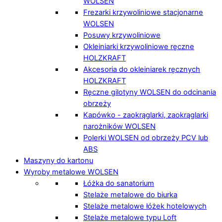
WOLSEN
Frezarki krzywoliniowe stacjonarne
WOLSEN
Posuwy krzywoliniowe
Okleiniarki krzywoliniowe ręczne
HOLZKRAFT
Akcesoria do okleiniarek ręcznych
HOLZKRAFT
Ręczne gilotyny WOLSEN do odcinania
obrzeży
Kapówko - zaokrąglarki, zaokrąglarki
narożników WOLSEN
Polerki WOLSEN od obrzeży PCV lub
ABS
Maszyny do kartonu
Wyroby metalowe WOLSEN
Łóżka do sanatorium
Stelaże metalowe do biurka
Stelaże metalowe łóżek hotelowych
Stelaże metalowe typu Loft