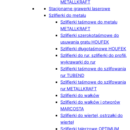
METALLKRAFT
Stacjonarne grawerki laserowe
Szlifierki do metalu
Szlifierki taśmowe do metalu
METALLKRAFT
Szlifierki szerokotaśmowe do
usuwania gratu HOUFEK
Szlifierki długotaśmowe HOUFEK
Szlifierki do rur, szlifierki do profili,
wykrawarki do rur
Szlifierki taśmowe do szlifowania
rur TUBEND
Szlifierki taśmowe do szlifowania
rur METALLKRAFT
Szlifierki do wałków
Szlifierki do wałków i otworów
MARCOSTA
Szlifierki do wierteł, ostrzałki do
wierteł
Szlifierki talerzowe OPTIMUM