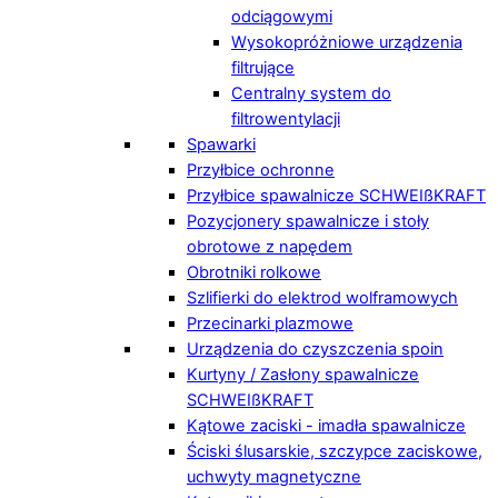
odciągowymi
Wysokopróżniowe urządzenia
filtrujące
Centralny system do
filtrowentylacji
Spawarki
Przyłbice ochronne
Przyłbice spawalnicze SCHWEIßKRAFT
Pozycjonery spawalnicze i stoły
obrotowe z napędem
Obrotniki rolkowe
Szlifierki do elektrod wolframowych
Przecinarki plazmowe
Urządzenia do czyszczenia spoin
Kurtyny / Zasłony spawalnicze
SCHWEIßKRAFT
Kątowe zaciski - imadła spawalnicze
Ściski ślusarskie, szczypce zaciskowe,
uchwyty magnetyczne