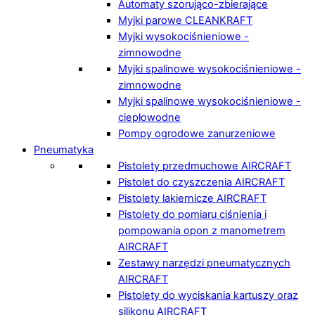
Automaty szorująco-zbierające
Myjki parowe CLEANKRAFT
Myjki wysokociśnieniowe -
zimnowodne
Myjki spalinowe wysokociśnieniowe -
zimnowodne
Myjki spalinowe wysokociśnieniowe -
ciepłowodne
Pompy ogrodowe zanurzeniowe
Pneumatyka
Pistolety przedmuchowe AIRCRAFT
Pistolet do czyszczenia AIRCRAFT
Pistolety lakiernicze AIRCRAFT
Pistolety do pomiaru ciśnienia i
pompowania opon z manometrem
AIRCRAFT
Zestawy narzędzi pneumatycznych
AIRCRAFT
Pistolety do wyciskania kartuszy oraz
silikonu AIRCRAFT