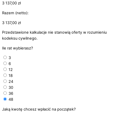
3 137,00
zł
Razem (netto):
3 137,00
zł
Przedstawione kalkulacje nie stanowią oferty w rozumieniu
kodeksu cywilnego.
Ile rat wybierasz?
3
6
12
18
24
30
36
48
Jaką kwotę chcesz wpłacić na początek?