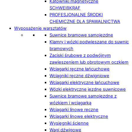
Kątowniki magnetyczne
SCHWEIßKRAF
PROFESJONALNE ŚRODKI
CHEMICZNE DLA SPAWALNICTWA
Wyposażenie warsztatów
Suwnice bramowe samojezdne
Klamry i wózki podwieszane do suwnic
bramowych
Zaciski śrubowe z podwójnym
zawieszeniem lub obrotowym oczkiem
Wciągarki ręczne łańcuchowe
Wciągniki ręczne dźwigniowe
Wciągarki elektryczne łańcuchowe
Wózki elektryczne jezdne suwnicowe
Suwnice bramowe samojezdne z
wózkiem i wciągarką
Wciągarki linowe ręczne
Wciągarki linowe elektryczne
Wysięgniki ścienne
Wagi dźwigowe