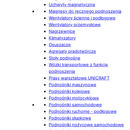
Uchwyty magnetyczne
Magnesy do ręcznego podnoszenia
Wentylatory ścienne i podłogowe
Wentylatory przemysłowe
Nagrzewnice
Klimatyzatory
Osuszacze
Agregaty prądotwórcze
Stoły podnośne
Wózki transportowe z funkcją
podnoszenia
Prasy warsztatowe UNICRAFT
Podnośniki maszynowe
Podnośniki kolejowe
Podnośniki motocyklowe
Podnośniki samochodowe
Podnośniki ruchome - podłogowe
Podnośniki słupkowe
Podnośniki nożycowe samochodowe