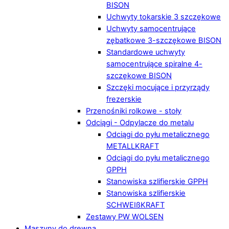
BISON
Uchwyty tokarskie 3 szczękowe
Uchwyty samocentrujące
zębatkowe 3-szczękowe BISON
Standardowe uchwyty
samocentrujące spiralne 4-
szczękowe BISON
Szczęki mocujące i przyrządy
frezerskie
Przenośniki rolkowe - stoły
Odciągi - Odpylacze do metalu
Odciągi do pyłu metalicznego
METALLKRAFT
Odciągi do pyłu metalicznego
GPPH
Stanowiska szlifierskie GPPH
Stanowiska szlifierskie
SCHWEIßKRAFT
Zestawy PW WOLSEN
Maszyny do drewna