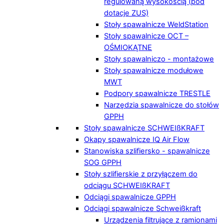
regulowaną wysokością (pod
dotacje ZUS)
Stoły spawalnicze WeldStation
Stoły spawalnicze OCT –
OŚMIOKĄTNE
Stoły spawalniczo - montażowe
Stoły spawalnicze modułowe
MWT
Podpory spawalnicze TRESTLE
Narzędzia spawalnicze do stołów
GPPH
Stoły spawalnicze SCHWEIßKRAFT
Okapy spawalnicze IQ Air Flow
Stanowiska szlifiersko - spawalnicze
SOG GPPH
Stoły szlifierskie z przyłączem do
odciągu SCHWEIßKRAFT
Odciągi spawalnicze GPPH
Odciągi spawalnicze Schweißkraft
Urządzenia filtrujące z ramionami