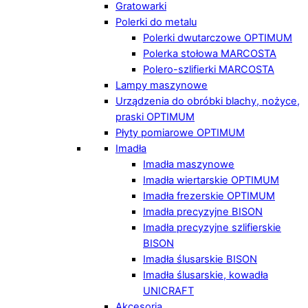
Gratowarki
Polerki do metalu
Polerki dwutarczowe OPTIMUM
Polerka stołowa MARCOSTA
Polero-szlifierki MARCOSTA
Lampy maszynowe
Urządzenia do obróbki blachy, nożyce,
praski OPTIMUM
Płyty pomiarowe OPTIMUM
Imadła
Imadła maszynowe
Imadła wiertarskie OPTIMUM
Imadła frezerskie OPTIMUM
Imadła precyzyjne BISON
Imadła precyzyjne szlifierskie
BISON
Imadła ślusarskie BISON
Imadła ślusarskie, kowadła
UNICRAFT
Akcesoria