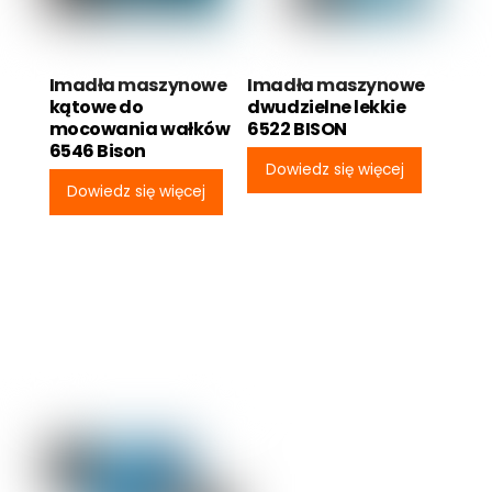
Imadła maszynowe
Imadła maszynowe
kątowe do
dwudzielne lekkie
mocowania wałków
6522 BISON
6546 Bison
Dowiedz się więcej
Dowiedz się więcej