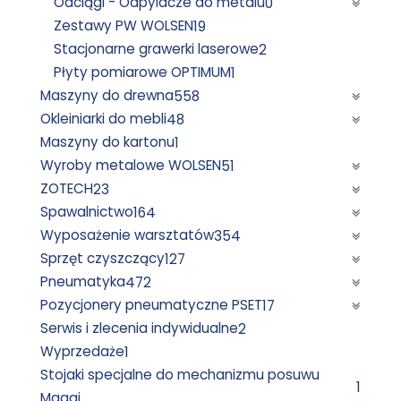
Odciągi - Odpylacze do metalu
0
Zestawy PW WOLSEN
19
Stacjonarne grawerki laserowe
2
Płyty pomiarowe OPTIMUM
1
Maszyny do drewna
558
Okleiniarki do mebli
48
Maszyny do kartonu
1
Wyroby metalowe WOLSEN
51
ZOTECH
23
Spawalnictwo
164
Wyposażenie warsztatów
354
Sprzęt czyszczący
127
Pneumatyka
472
Pozycjonery pneumatyczne PSET
17
Serwis i zlecenia indywidualne
2
Wyprzedaże
1
Stojaki specjalne do mechanizmu posuwu
1
Maggi