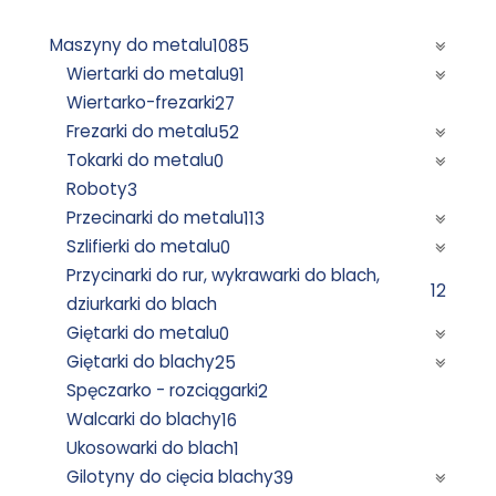
Maszyny do metalu
1085
Wiertarki do metalu
91
Wiertarko-frezarki
27
Frezarki do metalu
52
Tokarki do metalu
0
Roboty
3
Przecinarki do metalu
113
Szlifierki do metalu
0
Przycinarki do rur, wykrawarki do blach,
12
dziurkarki do blach
Giętarki do metalu
0
Giętarki do blachy
25
Spęczarko - rozciągarki
2
Walcarki do blachy
16
Ukosowarki do blach
1
Gilotyny do cięcia blachy
39