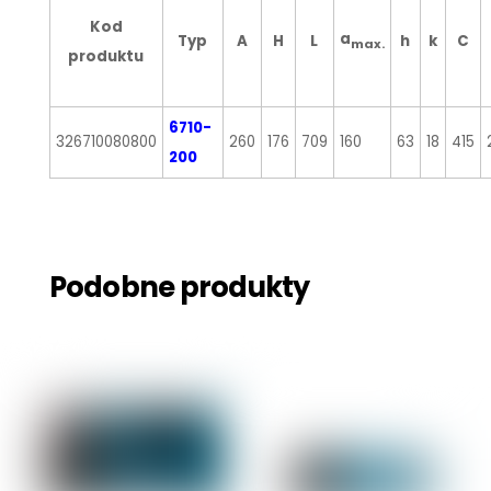
Kod
a
Typ
A
H
L
h
k
C
max.
produktu
6710-
326710080800
260
176
709
160
63
18
415
200
Podobne produkty