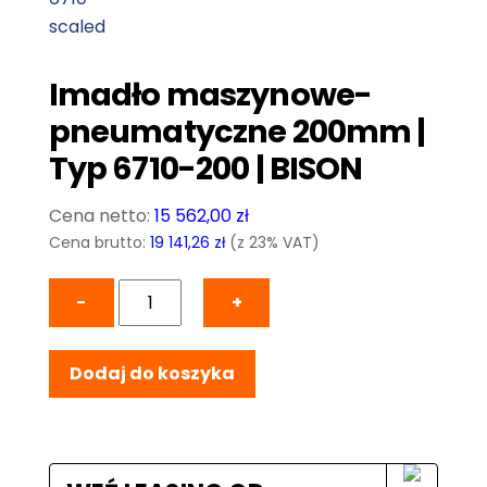
Imadło maszynowe-
pneumatyczne 200mm |
Typ 6710-200 | BISON
15 562,00
zł
Cena brutto:
19 141,26
zł
(z 23% VAT)
ilość
−
+
Imadło
maszynowe-
Dodaj do koszyka
pneumatyczne
200mm
|
Typ