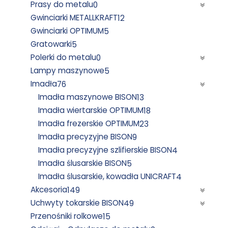
Prasy do metalu
0
Gwinciarki METALLKRAFT
12
Gwinciarki OPTIMUM
5
Gratowarki
5
Polerki do metalu
0
Lampy maszynowe
5
Imadła
76
Imadła maszynowe BISON
13
Imadła wiertarskie OPTIMUM
18
Imadła frezerskie OPTIMUM
23
Imadła precyzyjne BISON
9
Imadła precyzyjne szlifierskie BISON
4
Imadła ślusarskie BISON
5
Imadła ślusarskie, kowadła UNICRAFT
4
Akcesoria
149
Uchwyty tokarskie BISON
49
Przenośniki rolkowe
15