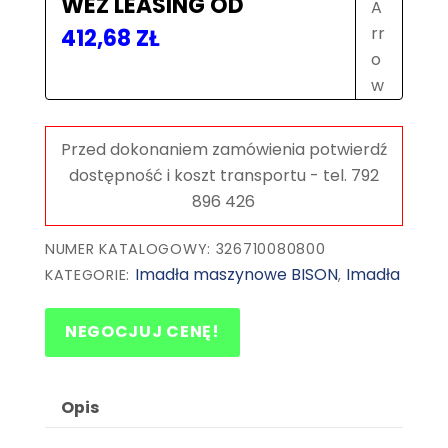
6710-
WEŹ LEASING OD
200
412,68
ZŁ
|
BISON
NUMER KATALOGOWY: 326710080800
Imadła maszynowe BISON
Imadła
KATEGORIE:
,
NEGOCJUJ CENĘ!
Opis