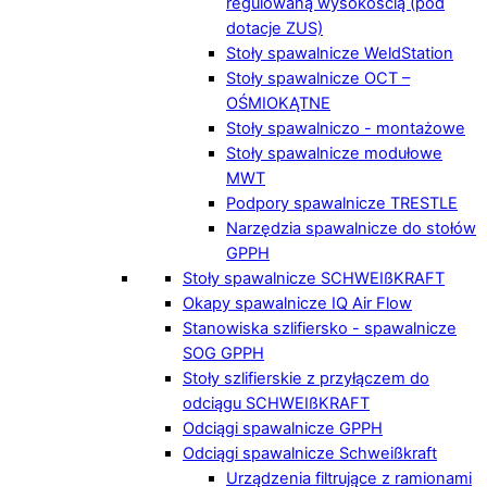
regulowaną wysokością (pod
dotacje ZUS)
Stoły spawalnicze WeldStation
Stoły spawalnicze OCT –
OŚMIOKĄTNE
Stoły spawalniczo - montażowe
Stoły spawalnicze modułowe
MWT
Podpory spawalnicze TRESTLE
Narzędzia spawalnicze do stołów
GPPH
Stoły spawalnicze SCHWEIßKRAFT
Okapy spawalnicze IQ Air Flow
Stanowiska szlifiersko - spawalnicze
SOG GPPH
Stoły szlifierskie z przyłączem do
odciągu SCHWEIßKRAFT
Odciągi spawalnicze GPPH
Odciągi spawalnicze Schweißkraft
Urządzenia filtrujące z ramionami