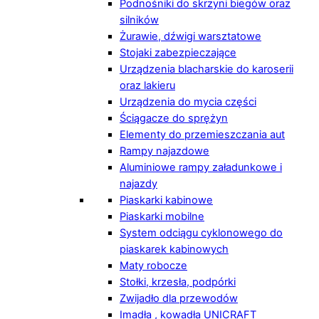
Podnośniki do skrzyni biegów oraz
silników
Żurawie, dźwigi warsztatowe
Stojaki zabezpieczające
Urządzenia blacharskie do karoserii
oraz lakieru
Urządzenia do mycia części
Ściągacze do sprężyn
Elementy do przemieszczania aut
Rampy najazdowe
Aluminiowe rampy załadunkowe i
najazdy
Piaskarki kabinowe
Piaskarki mobilne
System odciągu cyklonowego do
piaskarek kabinowych
Maty robocze
Stołki, krzesła, podpórki
Zwijadło dla przewodów
Imadła , kowadła UNICRAFT