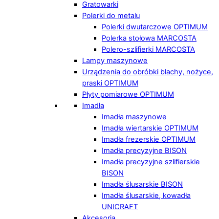
Gratowarki
Polerki do metalu
Polerki dwutarczowe OPTIMUM
Polerka stołowa MARCOSTA
Polero-szlifierki MARCOSTA
Lampy maszynowe
Urządzenia do obróbki blachy, nożyce,
praski OPTIMUM
Płyty pomiarowe OPTIMUM
Imadła
Imadła maszynowe
Imadła wiertarskie OPTIMUM
Imadła frezerskie OPTIMUM
Imadła precyzyjne BISON
Imadła precyzyjne szlifierskie
BISON
Imadła ślusarskie BISON
Imadła ślusarskie, kowadła
UNICRAFT
Akcesoria