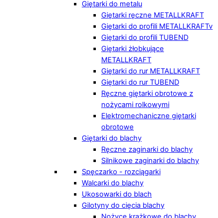
Giętarki do metalu
Giętarki ręczne METALLKRAFT
Giętarki do profili METALLKRAFTv
Giętarki do profili TUBEND
Giętarki żłobkujące
METALLKRAFT
Giętarki do rur METALLKRAFT
Giętarki do rur TUBEND
Ręczne giętarki obrotowe z
nożycami rolkowymi
Elektromechaniczne giętarki
obrotowe
Giętarki do blachy
Ręczne zaginarki do blachy
Silnikowe zaginarki do blachy
Spęczarko - rozciągarki
Walcarki do blachy
Ukosowarki do blach
Gilotyny do cięcia blachy
Nożyce krążkowe do blachy