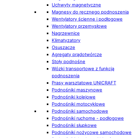
Uchwyty magnetyczne
Magnesy do ręcznego podnoszenia
Wentylatory ścienne i podłogowe
Wentylatory przemysłowe
Nagrzewnice
Klimatyzatory
Osuszacze
Agregaty prądotwórcze
Stoły podnośne
Wózki transportowe z funkcją
podnoszenia
Prasy warsztatowe UNICRAFT
Podnośniki maszynowe
Podnośniki kolejowe
Podnośniki motocyklowe
Podnośniki samochodowe
Podnośniki ruchome - podłogowe
Podnośniki słupkowe
Podnośniki nożycowe samochodowe