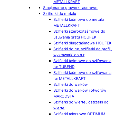
METALLKRAFT
Stacjonarne grawerki laserowe
Szlifierki do metalu
Szlifierki taśmowe do metalu
METALLKRAFT
Szlifierki szerokotaśmowe do
usuwania gratu HOUFEK
Szlifierki długotaśmowe HOUFEK
Szlifierki do rur, szlifierki do profili,
wykrawarki do rur
Szlifierki taśmowe do szlifowania
rur TUBEND
Szlifierki taśmowe do szlifowania
rur METALLKRAFT
Szlifierki do wałków
Szlifierki do wałków i otworów
MARCOSTA
Szlifierki do wierteł, ostrzałki do
wierteł
Szlifierki talerzowe OPTIMUM