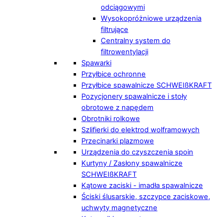
odciągowymi
Wysokopróżniowe urządzenia
filtrujące
Centralny system do
filtrowentylacji
Spawarki
Przyłbice ochronne
Przyłbice spawalnicze SCHWEIßKRAFT
Pozycjonery spawalnicze i stoły
obrotowe z napędem
Obrotniki rolkowe
Szlifierki do elektrod wolframowych
Przecinarki plazmowe
Urządzenia do czyszczenia spoin
Kurtyny / Zasłony spawalnicze
SCHWEIßKRAFT
Kątowe zaciski - imadła spawalnicze
Ściski ślusarskie, szczypce zaciskowe,
uchwyty magnetyczne