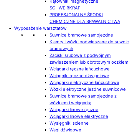
Kątowniki magnetyczne
SCHWEIßKRAF
PROFESJONALNE ŚRODKI
CHEMICZNE DLA SPAWALNICTWA
Wyposażenie warsztatów
Suwnice bramowe samojezdne
Klamry i wózki podwieszane do suwnic
bramowych
Zaciski śrubowe z podwójnym
zawieszeniem lub obrotowym oczkiem
Wciągarki ręczne łańcuchowe
Wciągniki ręczne dźwigniowe
Wciągarki elektryczne łańcuchowe
Wózki elektryczne jezdne suwnicowe
Suwnice bramowe samojezdne z
wózkiem i wciągarką
Wciągarki linowe ręczne
Wciągarki linowe elektryczne
Wysięgniki ścienne
Wagi dźwigowe