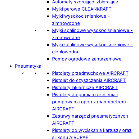
Automaty szorująco-zbierające
Myjki parowe CLEANKRAFT
Myjki wysokociśnieniowe -
zimnowodne
Myjki spalinowe wysokociśnieniowe -
zimnowodne
Myjki spalinowe wysokociśnieniowe -
ciepłowodne
Pompy ogrodowe zanurzeniowe
Pneumatyka
Pistolety przedmuchowe AIRCRAFT
Pistolet do czyszczenia AIRCRAFT
Pistolety lakiernicze AIRCRAFT
Pistolety do pomiaru ciśnienia i
pompowania opon z manometrem
AIRCRAFT
Zestawy narzędzi pneumatycznych
AIRCRAFT
Pistolety do wyciskania kartuszy oraz
silikonu AIRCRAFT