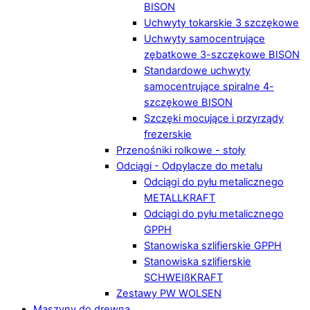
BISON
Uchwyty tokarskie 3 szczękowe
Uchwyty samocentrujące
zębatkowe 3-szczękowe BISON
Standardowe uchwyty
samocentrujące spiralne 4-
szczękowe BISON
Szczęki mocujące i przyrządy
frezerskie
Przenośniki rolkowe - stoły
Odciągi - Odpylacze do metalu
Odciągi do pyłu metalicznego
METALLKRAFT
Odciągi do pyłu metalicznego
GPPH
Stanowiska szlifierskie GPPH
Stanowiska szlifierskie
SCHWEIßKRAFT
Zestawy PW WOLSEN
Maszyny do drewna