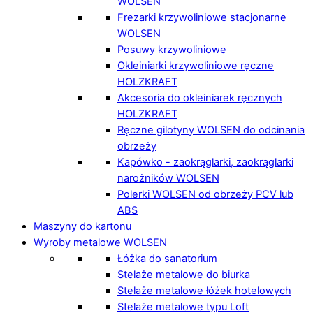
WOLSEN
Frezarki krzywoliniowe stacjonarne
WOLSEN
Posuwy krzywoliniowe
Okleiniarki krzywoliniowe ręczne
HOLZKRAFT
Akcesoria do okleiniarek ręcznych
HOLZKRAFT
Ręczne gilotyny WOLSEN do odcinania
obrzeży
Kapówko - zaokrąglarki, zaokrąglarki
narożników WOLSEN
Polerki WOLSEN od obrzeży PCV lub
ABS
Maszyny do kartonu
Wyroby metalowe WOLSEN
Łóżka do sanatorium
Stelaże metalowe do biurka
Stelaże metalowe łóżek hotelowych
Stelaże metalowe typu Loft