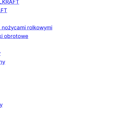
LLKRAFT
AFT
z nożycami rolkowymi
ki obrotowe
y
chy
y