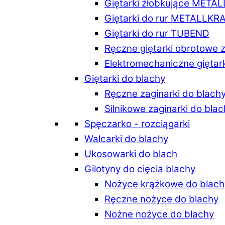
Giętarki żłobkujące META
Giętarki do rur METALLKR
Giętarki do rur TUBEND
Ręczne giętarki obrotowe 
Elektromechaniczne giętar
Giętarki do blachy
Ręczne zaginarki do blach
Silnikowe zaginarki do bla
Spęczarko - rozciągarki
Walcarki do blachy
Ukosowarki do blach
Gilotyny do cięcia blachy
Nożyce krążkowe do blach
Ręczne nożyce do blachy
Nożne nożyce do blachy