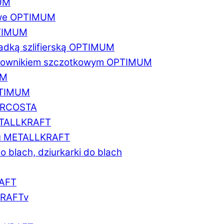
MUM
zowe OPTIMUM
PTIMUM
asadką szlifierską OPTIMUM
gratownikiem szczotkowym OPTIMUM
UM
OPTIMUM
MARCOSTA
METALLKRAFT
atu METALLKRAFT
o blach, dziurkarki do blach
RAFT
LKRAFTv