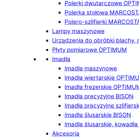
Polerki dwutarczowe OPT
Polerka stołowa MARCOST
Polero-szlifierki MARCOST
Lampy maszynowe
Urządzenia do obróbki blachy,
Płyty pomiarowe OPTIMUM
Imadła
Imadła maszynowe
Imadła wiertarskie OPTIM
Imadła frezerskie OPTIMU
Imadła precyzyjne BISON
Imadła precyzyjne szlifiers
Imadła ślusarskie BISON
Imadła ślusarskie, kowadł
Akcesoria