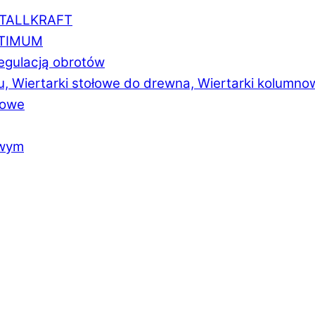
ETALLKRAFT
PTIMUM
regulacją obrotów
u, Wiertarki stołowe do drewna, Wiertarki kolumno
łowe
owym