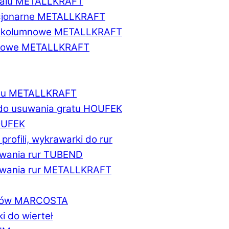
etalu METALLKRAFT
acjonarne METALLKRAFT
wukolumnowe METALLKRAFT
ionowe METALLKRAFT
talu METALLKRAFT
 do usuwania gratu HOUFEK
HOUFEK
do profili, wykrawarki do rur
fowania rur TUBEND
ifowania rur METALLKRAFT
worów MARCOSTA
ki do wierteł