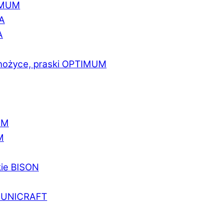
IMUM
A
A
 nożyce, praski OPTIMUM
UM
M
kie BISON
a UNICRAFT