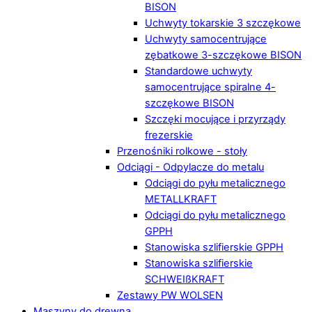
BISON
Uchwyty tokarskie 3 szczękowe
Uchwyty samocentrujące
zębatkowe 3-szczękowe BISON
Standardowe uchwyty
samocentrujące spiralne 4-
szczękowe BISON
Szczęki mocujące i przyrządy
frezerskie
Przenośniki rolkowe - stoły
Odciągi - Odpylacze do metalu
Odciągi do pyłu metalicznego
METALLKRAFT
Odciągi do pyłu metalicznego
GPPH
Stanowiska szlifierskie GPPH
Stanowiska szlifierskie
SCHWEIßKRAFT
Zestawy PW WOLSEN
Maszyny do drewna