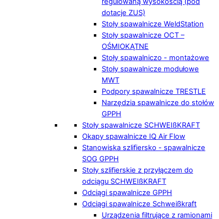
regulowaną wysokością (pod
dotacje ZUS)
Stoły spawalnicze WeldStation
Stoły spawalnicze OCT –
OŚMIOKĄTNE
Stoły spawalniczo - montażowe
Stoły spawalnicze modułowe
MWT
Podpory spawalnicze TRESTLE
Narzędzia spawalnicze do stołów
GPPH
Stoły spawalnicze SCHWEIßKRAFT
Okapy spawalnicze IQ Air Flow
Stanowiska szlifiersko - spawalnicze
SOG GPPH
Stoły szlifierskie z przyłączem do
odciągu SCHWEIßKRAFT
Odciągi spawalnicze GPPH
Odciągi spawalnicze Schweißkraft
Urządzenia filtrujące z ramionami