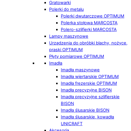
Gratowarki
Polerki do metalu
Polerki dwutarczowe OPTIMUM
Polerka stołowa MARCOSTA
Polero-szlifierki MARCOSTA
Lampy maszynowe
Urządzenia do obróbki blachy, nożyce,
praski OPTIMUM
Płyty pomiarowe OPTIMUM
Imadła
Imadła maszynowe
Imadła wiertarskie OPTIMUM
Imadła frezerskie OPTIMUM
Imadła precyzyjne BISON
Imadła precyzyjne szlifierskie
BISON
Imadła ślusarskie BISON
Imadła ślusarskie, kowadła
UNICRAFT
Akcesoria