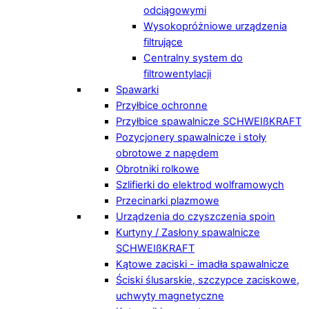
odciągowymi
Wysokopróżniowe urządzenia
filtrujące
Centralny system do
filtrowentylacji
Spawarki
Przyłbice ochronne
Przyłbice spawalnicze SCHWEIßKRAFT
Pozycjonery spawalnicze i stoły
obrotowe z napędem
Obrotniki rolkowe
Szlifierki do elektrod wolframowych
Przecinarki plazmowe
Urządzenia do czyszczenia spoin
Kurtyny / Zasłony spawalnicze
SCHWEIßKRAFT
Kątowe zaciski - imadła spawalnicze
Ściski ślusarskie, szczypce zaciskowe,
uchwyty magnetyczne