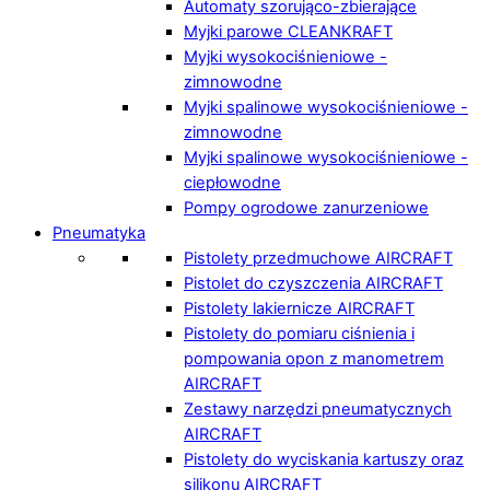
Automaty szorująco-zbierające
Myjki parowe CLEANKRAFT
Myjki wysokociśnieniowe -
zimnowodne
Myjki spalinowe wysokociśnieniowe -
zimnowodne
Myjki spalinowe wysokociśnieniowe -
ciepłowodne
Pompy ogrodowe zanurzeniowe
Pneumatyka
Pistolety przedmuchowe AIRCRAFT
Pistolet do czyszczenia AIRCRAFT
Pistolety lakiernicze AIRCRAFT
Pistolety do pomiaru ciśnienia i
pompowania opon z manometrem
AIRCRAFT
Zestawy narzędzi pneumatycznych
AIRCRAFT
Pistolety do wyciskania kartuszy oraz
silikonu AIRCRAFT