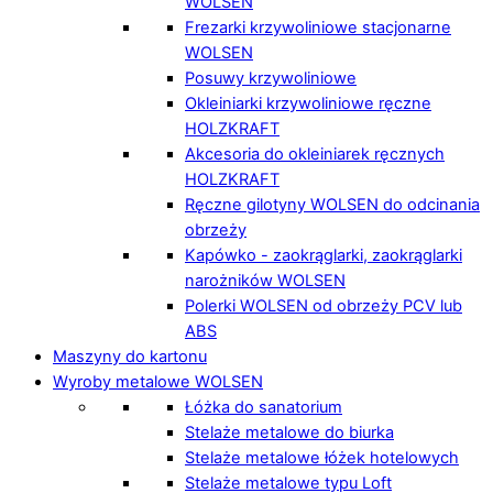
WOLSEN
Frezarki krzywoliniowe stacjonarne
WOLSEN
Posuwy krzywoliniowe
Okleiniarki krzywoliniowe ręczne
HOLZKRAFT
Akcesoria do okleiniarek ręcznych
HOLZKRAFT
Ręczne gilotyny WOLSEN do odcinania
obrzeży
Kapówko - zaokrąglarki, zaokrąglarki
narożników WOLSEN
Polerki WOLSEN od obrzeży PCV lub
ABS
Maszyny do kartonu
Wyroby metalowe WOLSEN
Łóżka do sanatorium
Stelaże metalowe do biurka
Stelaże metalowe łóżek hotelowych
Stelaże metalowe typu Loft