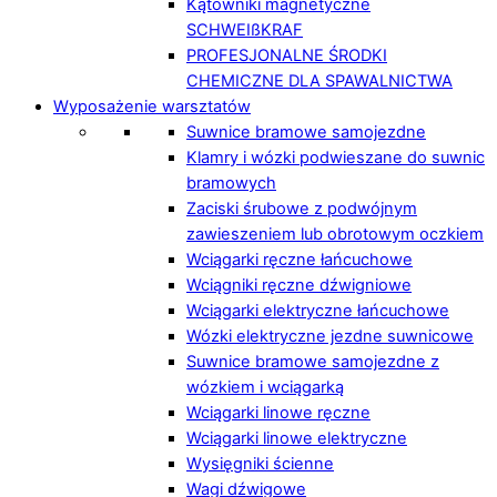
Kątowniki magnetyczne
SCHWEIßKRAF
PROFESJONALNE ŚRODKI
CHEMICZNE DLA SPAWALNICTWA
Wyposażenie warsztatów
Suwnice bramowe samojezdne
Klamry i wózki podwieszane do suwnic
bramowych
Zaciski śrubowe z podwójnym
zawieszeniem lub obrotowym oczkiem
Wciągarki ręczne łańcuchowe
Wciągniki ręczne dźwigniowe
Wciągarki elektryczne łańcuchowe
Wózki elektryczne jezdne suwnicowe
Suwnice bramowe samojezdne z
wózkiem i wciągarką
Wciągarki linowe ręczne
Wciągarki linowe elektryczne
Wysięgniki ścienne
Wagi dźwigowe