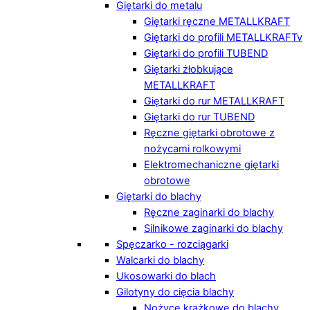
Giętarki do metalu
Giętarki ręczne METALLKRAFT
Giętarki do profili METALLKRAFTv
Giętarki do profili TUBEND
Giętarki żłobkujące
METALLKRAFT
Giętarki do rur METALLKRAFT
Giętarki do rur TUBEND
Ręczne giętarki obrotowe z
nożycami rolkowymi
Elektromechaniczne giętarki
obrotowe
Giętarki do blachy
Ręczne zaginarki do blachy
Silnikowe zaginarki do blachy
Spęczarko - rozciągarki
Walcarki do blachy
Ukosowarki do blach
Gilotyny do cięcia blachy
Nożyce krążkowe do blachy