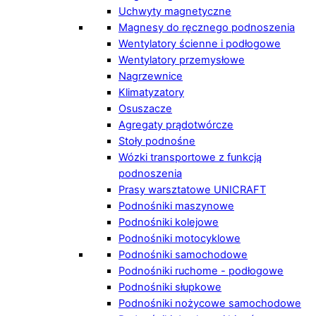
Uchwyty magnetyczne
Magnesy do ręcznego podnoszenia
Wentylatory ścienne i podłogowe
Wentylatory przemysłowe
Nagrzewnice
Klimatyzatory
Osuszacze
Agregaty prądotwórcze
Stoły podnośne
Wózki transportowe z funkcją
podnoszenia
Prasy warsztatowe UNICRAFT
Podnośniki maszynowe
Podnośniki kolejowe
Podnośniki motocyklowe
Podnośniki samochodowe
Podnośniki ruchome - podłogowe
Podnośniki słupkowe
Podnośniki nożycowe samochodowe