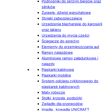
Podnośniki do skrzyni biegów oraz
silników
Żurawie, dźwigi warsztatowe
Stojaki zabezpieczające
Urządzenia blacharskie do karoserii
oraz lakieru
Urządzenia do mycia części
Ściągacze do sprężyn
Elementy do przemieszczania aut
Rampy najazdowe
Aluminiowe rampy załadunkowe i
najazdy
Piaskarki kabinowe
Piaskarki mobilne
System odciągu cyklonowego do
piaskarek kabinowych
Maty robocze
Stołki, krzesła, podpórki
Zwijadło dla przewodów
Imadła , kowadła UNICRAFT