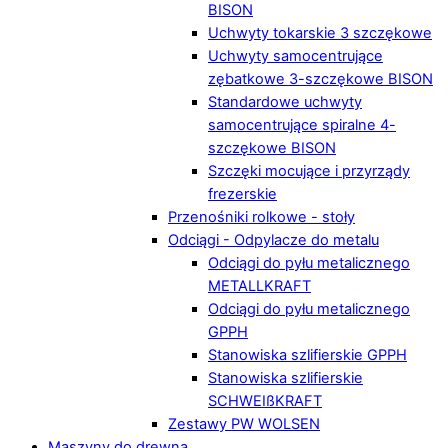
BISON
Uchwyty tokarskie 3 szczękowe
Uchwyty samocentrujące
zębatkowe 3-szczękowe BISON
Standardowe uchwyty
samocentrujące spiralne 4-
szczękowe BISON
Szczęki mocujące i przyrządy
frezerskie
Przenośniki rolkowe - stoły
Odciągi - Odpylacze do metalu
Odciągi do pyłu metalicznego
METALLKRAFT
Odciągi do pyłu metalicznego
GPPH
Stanowiska szlifierskie GPPH
Stanowiska szlifierskie
SCHWEIßKRAFT
Zestawy PW WOLSEN
Maszyny do drewna