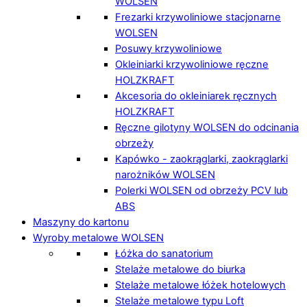
WOLSEN
Frezarki krzywoliniowe stacjonarne
WOLSEN
Posuwy krzywoliniowe
Okleiniarki krzywoliniowe ręczne
HOLZKRAFT
Akcesoria do okleiniarek ręcznych
HOLZKRAFT
Ręczne gilotyny WOLSEN do odcinania
obrzeży
Kapówko - zaokrąglarki, zaokrąglarki
narożników WOLSEN
Polerki WOLSEN od obrzeży PCV lub
ABS
Maszyny do kartonu
Wyroby metalowe WOLSEN
Łóżka do sanatorium
Stelaże metalowe do biurka
Stelaże metalowe łóżek hotelowych
Stelaże metalowe typu Loft