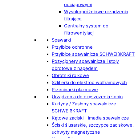
odciągowymi
Wysokopróżniowe urządzenia
filtrujące
Centralny system do
filtrowentylacji
Spawarki
Przyłbice ochronne
Przyłbice spawalnicze SCHWEIßKRAFT
Pozycjonery spawalnicze i stoły
obrotowe z napędem
Obrotniki rolkowe
Szlifierki do elektrod wolframowych
Przecinarki plazmowe
Urządzenia do czyszczenia spoin
Kurtyny / Zasłony spawalnicze
SCHWEIßKRAFT
Kątowe zaciski - imadła spawalnicze
Ściski ślusarskie, szczypce zaciskowe,
uchwyty magnetyczne