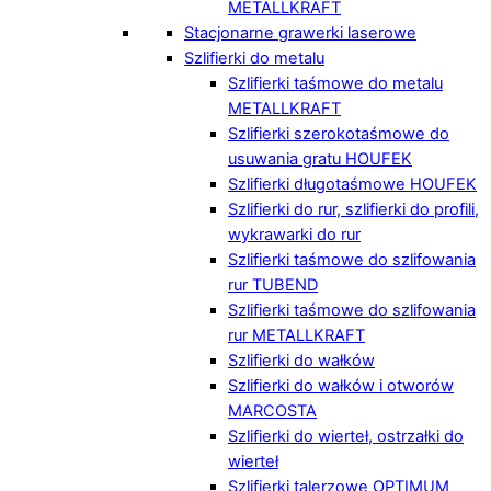
METALLKRAFT
Stacjonarne grawerki laserowe
Szlifierki do metalu
Szlifierki taśmowe do metalu
METALLKRAFT
Szlifierki szerokotaśmowe do
usuwania gratu HOUFEK
Szlifierki długotaśmowe HOUFEK
Szlifierki do rur, szlifierki do profili,
wykrawarki do rur
Szlifierki taśmowe do szlifowania
rur TUBEND
Szlifierki taśmowe do szlifowania
rur METALLKRAFT
Szlifierki do wałków
Szlifierki do wałków i otworów
MARCOSTA
Szlifierki do wierteł, ostrzałki do
wierteł
Szlifierki talerzowe OPTIMUM