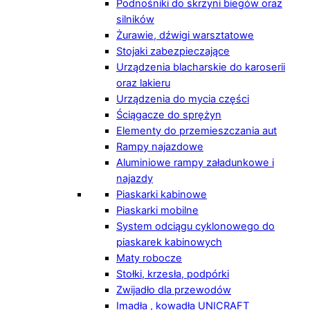
Podnośniki do skrzyni biegów oraz
silników
Żurawie, dźwigi warsztatowe
Stojaki zabezpieczające
Urządzenia blacharskie do karoserii
oraz lakieru
Urządzenia do mycia części
Ściągacze do sprężyn
Elementy do przemieszczania aut
Rampy najazdowe
Aluminiowe rampy załadunkowe i
najazdy
Piaskarki kabinowe
Piaskarki mobilne
System odciągu cyklonowego do
piaskarek kabinowych
Maty robocze
Stołki, krzesła, podpórki
Zwijadło dla przewodów
Imadła , kowadła UNICRAFT