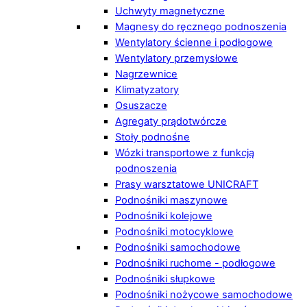
Uchwyty magnetyczne
Magnesy do ręcznego podnoszenia
Wentylatory ścienne i podłogowe
Wentylatory przemysłowe
Nagrzewnice
Klimatyzatory
Osuszacze
Agregaty prądotwórcze
Stoły podnośne
Wózki transportowe z funkcją
podnoszenia
Prasy warsztatowe UNICRAFT
Podnośniki maszynowe
Podnośniki kolejowe
Podnośniki motocyklowe
Podnośniki samochodowe
Podnośniki ruchome - podłogowe
Podnośniki słupkowe
Podnośniki nożycowe samochodowe