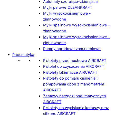
Automaty szorująco-zbierające
Myjki parowe CLEANKRAFT
Myjki wysokociśnieniowe -
zimnowodne
Myjki spalinowe wysokociśnieniowe -
zimnowodne
Myjki spalinowe wysokociśnieniowe -
ciepłowodne
Pompy ogrodowe zanurzeniowe
Pneumatyka
Pistolety przedmuchowe AIRCRAFT
Pistolet do czyszczenia AIRCRAFT
Pistolety lakiernicze AIRCRAFT
Pistolety do pomiaru ciśnienia i
pompowania opon z manometrem
AIRCRAFT
Zestawy narzędzi pneumatycznych
AIRCRAFT
Pistolety do wyciskania kartuszy oraz
silikonu AIRCRAFT