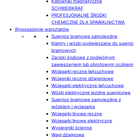
Kątowniki magnetyczne
SCHWEIßKRAF
PROFESJONALNE ŚRODKI
CHEMICZNE DLA SPAWALNICTWA
Wyposażenie warsztatów
Suwnice bramowe samojezdne
Klamry i wózki podwieszane do suwnic
bramowych
Zaciski śrubowe z podwójnym
zawieszeniem lub obrotowym oczkiem
Wciągarki ręczne łańcuchowe
Wciągniki ręczne dźwigniowe
Wciągarki elektryczne łańcuchowe
Wózki elektryczne jezdne suwnicowe
Suwnice bramowe samojezdne z
wózkiem i wciągarką
Wciągarki linowe ręczne
Wciągarki linowe elektryczne
Wysięgniki ścienne
Wagi dźwigowe