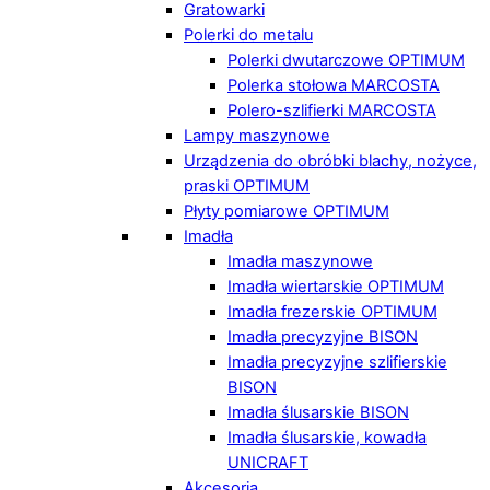
Gratowarki
Polerki do metalu
Polerki dwutarczowe OPTIMUM
Polerka stołowa MARCOSTA
Polero-szlifierki MARCOSTA
Lampy maszynowe
Urządzenia do obróbki blachy, nożyce,
praski OPTIMUM
Płyty pomiarowe OPTIMUM
Imadła
Imadła maszynowe
Imadła wiertarskie OPTIMUM
Imadła frezerskie OPTIMUM
Imadła precyzyjne BISON
Imadła precyzyjne szlifierskie
BISON
Imadła ślusarskie BISON
Imadła ślusarskie, kowadła
UNICRAFT
Akcesoria