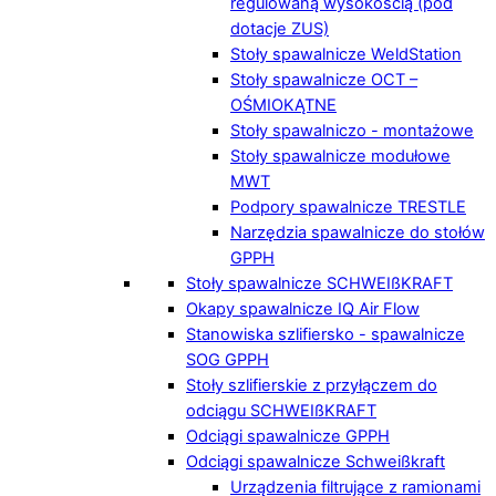
regulowaną wysokością (pod
dotacje ZUS)
Stoły spawalnicze WeldStation
Stoły spawalnicze OCT –
OŚMIOKĄTNE
Stoły spawalniczo - montażowe
Stoły spawalnicze modułowe
MWT
Podpory spawalnicze TRESTLE
Narzędzia spawalnicze do stołów
GPPH
Stoły spawalnicze SCHWEIßKRAFT
Okapy spawalnicze IQ Air Flow
Stanowiska szlifiersko - spawalnicze
SOG GPPH
Stoły szlifierskie z przyłączem do
odciągu SCHWEIßKRAFT
Odciągi spawalnicze GPPH
Odciągi spawalnicze Schweißkraft
Urządzenia filtrujące z ramionami