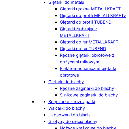
Giętarki do metalu
Giętarki ręczne METALLKRAFT
Giętarki do profili METALLKRAFTv
Giętarki do profili TUBEND
Giętarki żłobkujące
METALLKRAFT
Giętarki do rur METALLKRAFT
Giętarki do rur TUBEND
Ręczne giętarki obrotowe z
nożycami rolkowymi
Elektromechaniczne giętarki
obrotowe
Giętarki do blachy
Ręczne zaginarki do blachy
Silnikowe zaginarki do blachy
Spęczarko - rozciągarki
Walcarki do blachy
Ukosowarki do blach
Gilotyny do cięcia blachy
Nożyce krążkowe do blachy