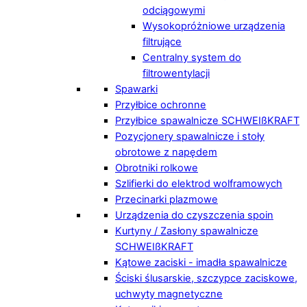
odciągowymi
Wysokopróżniowe urządzenia
filtrujące
Centralny system do
filtrowentylacji
Spawarki
Przyłbice ochronne
Przyłbice spawalnicze SCHWEIßKRAFT
Pozycjonery spawalnicze i stoły
obrotowe z napędem
Obrotniki rolkowe
Szlifierki do elektrod wolframowych
Przecinarki plazmowe
Urządzenia do czyszczenia spoin
Kurtyny / Zasłony spawalnicze
SCHWEIßKRAFT
Kątowe zaciski - imadła spawalnicze
Ściski ślusarskie, szczypce zaciskowe,
uchwyty magnetyczne