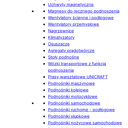
Uchwyty magnetyczne
Magnesy do ręcznego podnoszenia
Wentylatory ścienne i podłogowe
Wentylatory przemysłowe
Nagrzewnice
Klimatyzatory
Osuszacze
Agregaty prądotwórcze
Stoły podnośne
Wózki transportowe z funkcją
podnoszenia
Prasy warsztatowe UNICRAFT
Podnośniki maszynowe
Podnośniki kolejowe
Podnośniki motocyklowe
Podnośniki samochodowe
Podnośniki ruchome - podłogowe
Podnośniki słupkowe
Podnośniki nożycowe samochodowe