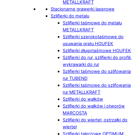
METALLKRAFT
Stacjonarne grawerki laserowe
Szlifierki do metalu
Szlifierki taśmowe do metalu
METALLKRAFT
Szlifierki szerokotaśmowe do
usuwania gratu HOUFEK
Szlifierki długotaśmowe HOUFEK
Szlifierki do rur, szlifierki do profili,
wykrawarki do rur
Szlifierki taśmowe do szlifowania
rur TUBEND
Szlifierki taśmowe do szlifowania
rur METALLKRAFT
Szlifierki do wałków
Szlifierki do wałków i otworów
MARCOSTA
Szlifierki do wierteł, ostrzałki do
wierteł
Szlifierki talerzowe OPTIMUM