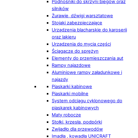
Podnośniki do skrzyni biegów oraz
silników
Żurawie, dźwigi warsztatowe
Stojaki zabezpieczające
Urządzenia blacharskie do karoserii
oraz lakieru
Urządzenia do mycia części
Ściągacze do sprężyn
Elementy do przemieszczania aut
Rampy najazdowe
Aluminiowe rampy załadunkowe i
najazdy
Piaskarki kabinowe
Piaskarki mobilne
System odciągu cyklonowego do
piaskarek kabinowych
Maty robocze
Stołki, krzesła, podpórki
Zwijadło dla przewodów
Imadła , kowadła UNICRAFT