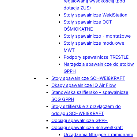
regulowaną wysokością (pod
dotacje ZUS)
Stoły spawalnicze WeldStation
Stoły spawalnicze OCT –
OŚMIOKĄTNE
Stoły spawalniczo - montażowe
Stoły spawalnicze modułowe
MWT
Podpory spawalnicze TRESTLE
Narzędzia spawalnicze do stołów
GPPH
Stoły spawalnicze SCHWEIßKRAFT
Okapy spawalnicze IQ Air Flow
Stanowiska szlifiersko - spawalnicze
SOG GPPH
Stoły szlifierskie z przyłączem do
odciągu SCHWEIßKRAFT
Odciągi spawalnicze GPPH
Odciągi spawalnicze Schweißkraft
Urządzenia filtrujące z ramionami