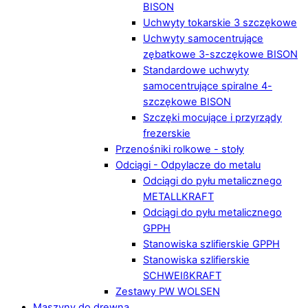
BISON
Uchwyty tokarskie 3 szczękowe
Uchwyty samocentrujące
zębatkowe 3-szczękowe BISON
Standardowe uchwyty
samocentrujące spiralne 4-
szczękowe BISON
Szczęki mocujące i przyrządy
frezerskie
Przenośniki rolkowe - stoły
Odciągi - Odpylacze do metalu
Odciągi do pyłu metalicznego
METALLKRAFT
Odciągi do pyłu metalicznego
GPPH
Stanowiska szlifierskie GPPH
Stanowiska szlifierskie
SCHWEIßKRAFT
Zestawy PW WOLSEN
Maszyny do drewna