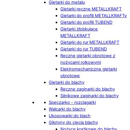
Giętarki do metalu
Giętarki ręczne METALLKRAFT
Giętarki do profili METALLKRAFTv
Giętarki do profili TUBEND
Giętarki żłobkujące
METALLKRAFT
Giętarki do rur METALLKRAFT
Giętarki do rur TUBEND
Ręczne giętarki obrotowe z
nożycami rolkowymi
Elektromechaniczne giętarki
obrotowe
Giętarki do blachy
Ręczne zaginarki do blachy
Silnikowe zaginarki do blachy
Spęczarko - rozciągarki
Walcarki do blachy
Ukosowarki do blach
Gilotyny do cięcia blachy
Nożyce krążkowe do blachy