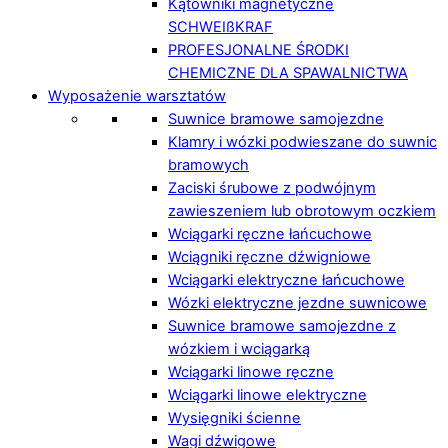
Kątowniki magnetyczne
SCHWEIßKRAF
PROFESJONALNE ŚRODKI
CHEMICZNE DLA SPAWALNICTWA
Wyposażenie warsztatów
Suwnice bramowe samojezdne
Klamry i wózki podwieszane do suwnic
bramowych
Zaciski śrubowe z podwójnym
zawieszeniem lub obrotowym oczkiem
Wciągarki ręczne łańcuchowe
Wciągniki ręczne dźwigniowe
Wciągarki elektryczne łańcuchowe
Wózki elektryczne jezdne suwnicowe
Suwnice bramowe samojezdne z
wózkiem i wciągarką
Wciągarki linowe ręczne
Wciągarki linowe elektryczne
Wysięgniki ścienne
Wagi dźwigowe