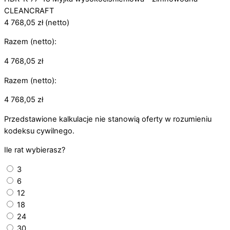
CLEANCRAFT
4 768,05
zł
(netto)
Razem (netto):
4 768,05
zł
Razem (netto):
4 768,05
zł
Przedstawione kalkulacje nie stanowią oferty w rozumieniu
kodeksu cywilnego.
Ile rat wybierasz?
3
6
12
18
24
30