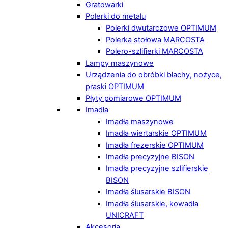
Gratowarki
Polerki do metalu
Polerki dwutarczowe OPTIMUM
Polerka stołowa MARCOSTA
Polero-szlifierki MARCOSTA
Lampy maszynowe
Urządzenia do obróbki blachy, nożyce,
praski OPTIMUM
Płyty pomiarowe OPTIMUM
Imadła
Imadła maszynowe
Imadła wiertarskie OPTIMUM
Imadła frezerskie OPTIMUM
Imadła precyzyjne BISON
Imadła precyzyjne szlifierskie
BISON
Imadła ślusarskie BISON
Imadła ślusarskie, kowadła
UNICRAFT
Akcesoria