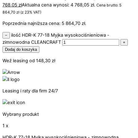
768,05
zł
Aktualna cena wynosi: 4 768,05 zł.
Cena brutto:
5
864,70
zł
(z 23% VAT)
Poprzednia najniższa cena:
5 864,70
zł
.
ilość HDR-K 77-18 Myjka wysokociśnieniowa -
−
zimnowodna CLEANCRAFT
+
Dodaj do koszyka
Weź leasing od
148,30
zł
Leasing i raty dla firm 24/7
Wybrany produkt
1 x
HDR-K 77-18 Myjka wysokociśnieniowa - zimnowodna