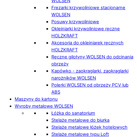
WOLSEN
Frezarki krzywoliniowe stacjonarne
WOLSEN
Posuwy krzywoliniowe
Okleiniarki krzywoliniowe ręczne
HOLZKRAFT
Akcesoria do okleiniarek ręcznych
HOLZKRAFT
Ręczne gilotyny WOLSEN do odcinania
obrzeży
Kapówko - zaokrąglarki, zaokrąglarki
narożników WOLSEN
Polerki WOLSEN od obrzeży PCV lub
ABS
Maszyny do kartonu
Wyroby metalowe WOLSEN
Łóżka do sanatorium
Stelaże metalowe do biurka
Stelaże metalowe łóżek hotelowych
Stelaże metalowe typu Loft