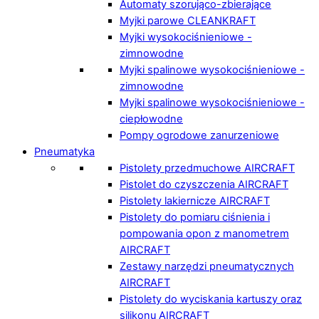
Automaty szorująco-zbierające
Myjki parowe CLEANKRAFT
Myjki wysokociśnieniowe -
zimnowodne
Myjki spalinowe wysokociśnieniowe -
zimnowodne
Myjki spalinowe wysokociśnieniowe -
ciepłowodne
Pompy ogrodowe zanurzeniowe
Pneumatyka
Pistolety przedmuchowe AIRCRAFT
Pistolet do czyszczenia AIRCRAFT
Pistolety lakiernicze AIRCRAFT
Pistolety do pomiaru ciśnienia i
pompowania opon z manometrem
AIRCRAFT
Zestawy narzędzi pneumatycznych
AIRCRAFT
Pistolety do wyciskania kartuszy oraz
silikonu AIRCRAFT