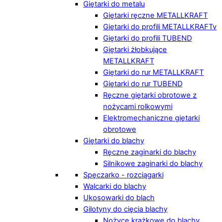
Giętarki do metalu
Giętarki ręczne METALLKRAFT
Giętarki do profili METALLKRAFTv
Giętarki do profili TUBEND
Giętarki żłobkujące
METALLKRAFT
Giętarki do rur METALLKRAFT
Giętarki do rur TUBEND
Ręczne giętarki obrotowe z
nożycami rolkowymi
Elektromechaniczne giętarki
obrotowe
Giętarki do blachy
Ręczne zaginarki do blachy
Silnikowe zaginarki do blachy
Spęczarko - rozciągarki
Walcarki do blachy
Ukosowarki do blach
Gilotyny do cięcia blachy
Nożyce krążkowe do blachy