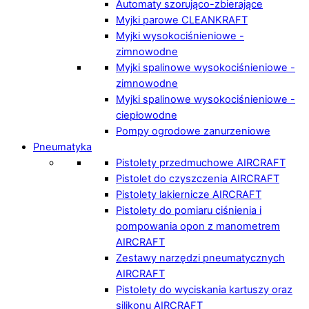
Automaty szorująco-zbierające
Myjki parowe CLEANKRAFT
Myjki wysokociśnieniowe -
zimnowodne
Myjki spalinowe wysokociśnieniowe -
zimnowodne
Myjki spalinowe wysokociśnieniowe -
ciepłowodne
Pompy ogrodowe zanurzeniowe
Pneumatyka
Pistolety przedmuchowe AIRCRAFT
Pistolet do czyszczenia AIRCRAFT
Pistolety lakiernicze AIRCRAFT
Pistolety do pomiaru ciśnienia i
pompowania opon z manometrem
AIRCRAFT
Zestawy narzędzi pneumatycznych
AIRCRAFT
Pistolety do wyciskania kartuszy oraz
silikonu AIRCRAFT