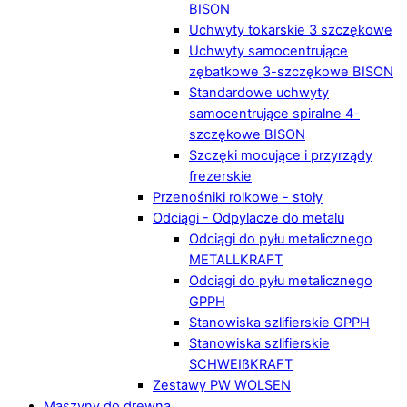
BISON
Uchwyty tokarskie 3 szczękowe
Uchwyty samocentrujące
zębatkowe 3-szczękowe BISON
Standardowe uchwyty
samocentrujące spiralne 4-
szczękowe BISON
Szczęki mocujące i przyrządy
frezerskie
Przenośniki rolkowe - stoły
Odciągi - Odpylacze do metalu
Odciągi do pyłu metalicznego
METALLKRAFT
Odciągi do pyłu metalicznego
GPPH
Stanowiska szlifierskie GPPH
Stanowiska szlifierskie
SCHWEIßKRAFT
Zestawy PW WOLSEN
Maszyny do drewna