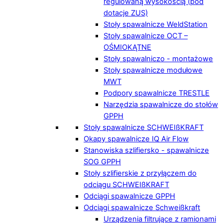
regulowaną wysokością (pod
dotacje ZUS)
Stoły spawalnicze WeldStation
Stoły spawalnicze OCT –
OŚMIOKĄTNE
Stoły spawalniczo - montażowe
Stoły spawalnicze modułowe
MWT
Podpory spawalnicze TRESTLE
Narzędzia spawalnicze do stołów
GPPH
Stoły spawalnicze SCHWEIßKRAFT
Okapy spawalnicze IQ Air Flow
Stanowiska szlifiersko - spawalnicze
SOG GPPH
Stoły szlifierskie z przyłączem do
odciągu SCHWEIßKRAFT
Odciągi spawalnicze GPPH
Odciągi spawalnicze Schweißkraft
Urządzenia filtrujące z ramionami