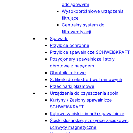
odciągowymi
Wysokopróżniowe urządzenia
filtrujące
Centralny system do
filtrowentylacji
Spawarki
Przyłbice ochronne
Przyłbice spawalnicze SCHWEIßKRAFT
Pozycjonery spawalnicze i stoły
obrotowe z napędem
Obrotniki rolkowe
Szlifierki do elektrod wolframowych
Przecinarki plazmowe
Urządzenia do czyszczenia spoin
Kurtyny / Zasłony spawalnicze
SCHWEIßKRAFT
Kątowe zaciski - imadła spawalnicze
Ściski ślusarskie, szczypce zaciskowe,
uchwyty magnetyczne