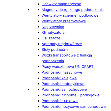
Uchwyty magnetyczne
Magnesy do ręcznego podnoszenia
Wentylatory ścienne i podłogowe
Wentylatory przemysłowe
Nagrzewnice
Klimatyzatory
Osuszacze
Agregaty prądotwórcze
Stoły podnośne
Wózki transportowe z funkcją
podnoszenia
Prasy warsztatowe UNICRAFT
Podnośniki maszynowe
Podnośniki kolejowe
Podnośniki motocyklowe
Podnośniki samochodowe
Podnośniki ruchome - podłogowe
Podnośniki słupkowe
Podnośniki nożycowe samochodowe