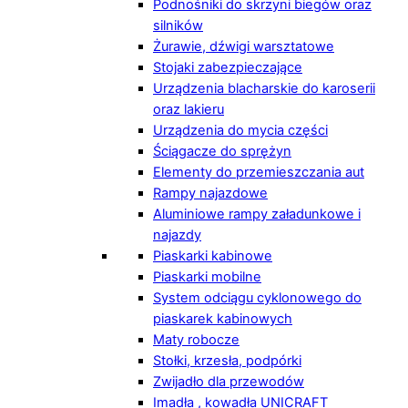
Podnośniki do skrzyni biegów oraz
silników
Żurawie, dźwigi warsztatowe
Stojaki zabezpieczające
Urządzenia blacharskie do karoserii
oraz lakieru
Urządzenia do mycia części
Ściągacze do sprężyn
Elementy do przemieszczania aut
Rampy najazdowe
Aluminiowe rampy załadunkowe i
najazdy
Piaskarki kabinowe
Piaskarki mobilne
System odciągu cyklonowego do
piaskarek kabinowych
Maty robocze
Stołki, krzesła, podpórki
Zwijadło dla przewodów
Imadła , kowadła UNICRAFT