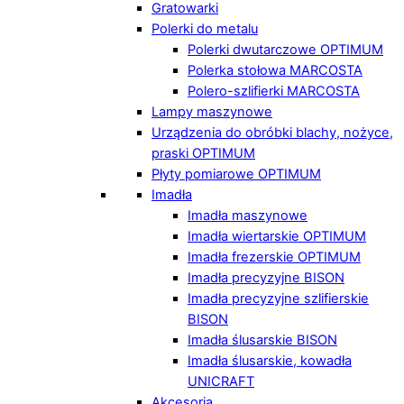
Gratowarki
Polerki do metalu
Polerki dwutarczowe OPTIMUM
Polerka stołowa MARCOSTA
Polero-szlifierki MARCOSTA
Lampy maszynowe
Urządzenia do obróbki blachy, nożyce,
praski OPTIMUM
Płyty pomiarowe OPTIMUM
Imadła
Imadła maszynowe
Imadła wiertarskie OPTIMUM
Imadła frezerskie OPTIMUM
Imadła precyzyjne BISON
Imadła precyzyjne szlifierskie
BISON
Imadła ślusarskie BISON
Imadła ślusarskie, kowadła
UNICRAFT
Akcesoria