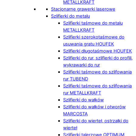
METALLKRAFT
Stacjonarne grawerki laserowe
Szlifierki do metalu
Szlifierki taśmowe do metalu
METALLKRAFT
Szlifierki szerokotaśmowe do
usuwania gratu HOUFEK
Szlifierki długotaśmowe HOUFEK
Szlifierki do rur, szlifierki do profili,
wykrawarki do rur
Szlifierki taśmowe do szlifowania
rur TUBEND
Szlifierki taśmowe do szlifowania
rur METALLKRAFT
Szlifierki do wałków
Szlifierki do wałków i otworów
MARCOSTA
Szlifierki do wierteł, ostrzałki do
wierteł
Szlifierki talerzowe OPTIMUM