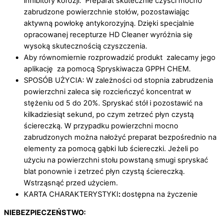
inhibitory korozji. Preparat skutecznie czyści mocno
zabrudzone powierzchnie stołów, pozostawiając
aktywną powłokę antykorozyjną. Dzięki specjalnie
opracowanej recepturze HD Cleaner wyróżnia się
wysoką skutecznością czyszczenia.
Aby równomiernie rozprowadzić produkt zalecamy jego
aplikację za pomocą Spryskiwacza GPPH CHEM.
SPOSÓB UŻYCIA: W zależności od stopnia zabrudzenia
powierzchni zaleca się rozcieńczyć koncentrat w
stężeniu od 5 do 20%. Spryskać stół i pozostawić na
kilkadziesiąt sekund, po czym zetrzeć płyn czystą
ściereczką. W przypadku powierzchni mocno
zabrudzonych można nałożyć preparat bezpośrednio na
elementy za pomocą gąbki lub ściereczki. Jeżeli po
użyciu na powierzchni stołu powstaną smugi spryskać
blat ponownie i zetrzeć płyn czystą ściereczką.
Wstrząsnąć przed użyciem.
KARTA CHARAKTERYSTYKI
:
dostępna na życzenie
NIEBEZPIECZEŃSTWO: