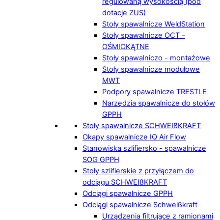
regulowaną wysokością (pod
dotacje ZUS)
Stoły spawalnicze WeldStation
Stoły spawalnicze OCT –
OŚMIOKĄTNE
Stoły spawalniczo - montażowe
Stoły spawalnicze modułowe
MWT
Podpory spawalnicze TRESTLE
Narzędzia spawalnicze do stołów
GPPH
Stoły spawalnicze SCHWEIßKRAFT
Okapy spawalnicze IQ Air Flow
Stanowiska szlifiersko - spawalnicze
SOG GPPH
Stoły szlifierskie z przyłączem do
odciągu SCHWEIßKRAFT
Odciągi spawalnicze GPPH
Odciągi spawalnicze Schweißkraft
Urządzenia filtrujące z ramionami