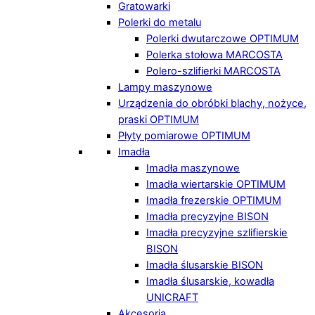
Gratowarki
Polerki do metalu
Polerki dwutarczowe OPTIMUM
Polerka stołowa MARCOSTA
Polero-szlifierki MARCOSTA
Lampy maszynowe
Urządzenia do obróbki blachy, nożyce,
praski OPTIMUM
Płyty pomiarowe OPTIMUM
Imadła
Imadła maszynowe
Imadła wiertarskie OPTIMUM
Imadła frezerskie OPTIMUM
Imadła precyzyjne BISON
Imadła precyzyjne szlifierskie
BISON
Imadła ślusarskie BISON
Imadła ślusarskie, kowadła
UNICRAFT
Akcesoria