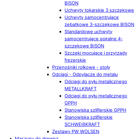
BISON
Uchwyty tokarskie 3 szczękowe
Uchwyty samocentrujące
zębatkowe 3-szczękowe BISON
Standardowe uchwyty
samocentrujące spiralne 4-
szczękowe BISON
Szczęki mocujące i przyrządy
frezerskie
Przenośniki rolkowe - stoły
Odciągi - Odpylacze do metalu
Odciągi do pyłu metalicznego
METALLKRAFT
Odciągi do pyłu metalicznego
GPPH
Stanowiska szlifierskie GPPH
Stanowiska szlifierskie
SCHWEIßKRAFT
Zestawy PW WOLSEN
Maszyny do drewna