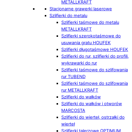
METALLKRAFT
Stacjonarne grawerki laserowe
Szlifierki do metalu
Szlifierki taśmowe do metalu
METALLKRAFT
Szlifierki szerokotaśmowe do
usuwania gratu HOUFEK
Szlifierki długotaśmowe HOUFEK
Szlifierki do rur, szlifierki do profili,
wykrawarki do rur
Szlifierki taśmowe do szlifowania
rur TUBEND
Szlifierki taśmowe do szlifowania
rur METALLKRAFT
Szlifierki do wałków
Szlifierki do wałków i otworów
MARCOSTA
Szlifierki do wierteł, ostrzałki do
wierteł
Szlifierki talerzowe OPTIMUM