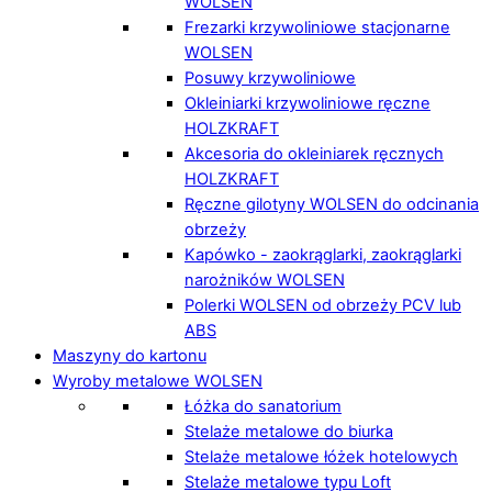
WOLSEN
Frezarki krzywoliniowe stacjonarne
WOLSEN
Posuwy krzywoliniowe
Okleiniarki krzywoliniowe ręczne
HOLZKRAFT
Akcesoria do okleiniarek ręcznych
HOLZKRAFT
Ręczne gilotyny WOLSEN do odcinania
obrzeży
Kapówko - zaokrąglarki, zaokrąglarki
narożników WOLSEN
Polerki WOLSEN od obrzeży PCV lub
ABS
Maszyny do kartonu
Wyroby metalowe WOLSEN
Łóżka do sanatorium
Stelaże metalowe do biurka
Stelaże metalowe łóżek hotelowych
Stelaże metalowe typu Loft