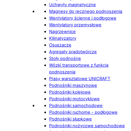
Uchwyty magnetyczne
Magnesy do ręcznego podnoszenia
Wentylatory ścienne i podłogowe
Wentylatory przemysłowe
Nagrzewnice
Klimatyzatory
Osuszacze
Agregaty prądotwórcze
Stoły podnośne
Wózki transportowe z funkcją
podnoszenia
Prasy warsztatowe UNICRAFT
Podnośniki maszynowe
Podnośniki kolejowe
Podnośniki motocyklowe
Podnośniki samochodowe
Podnośniki ruchome - podłogowe
Podnośniki słupkowe
Podnośniki nożycowe samochodowe