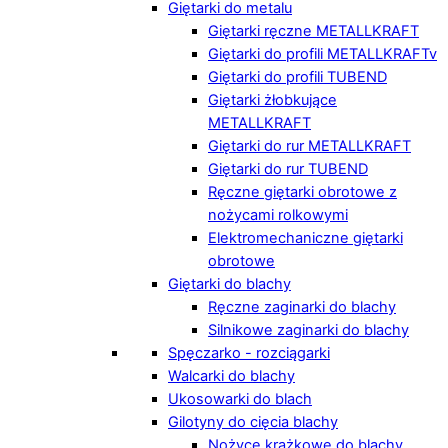
Giętarki do metalu
Giętarki ręczne METALLKRAFT
Giętarki do profili METALLKRAFTv
Giętarki do profili TUBEND
Giętarki żłobkujące
METALLKRAFT
Giętarki do rur METALLKRAFT
Giętarki do rur TUBEND
Ręczne giętarki obrotowe z
nożycami rolkowymi
Elektromechaniczne giętarki
obrotowe
Giętarki do blachy
Ręczne zaginarki do blachy
Silnikowe zaginarki do blachy
Spęczarko - rozciągarki
Walcarki do blachy
Ukosowarki do blach
Gilotyny do cięcia blachy
Nożyce krążkowe do blachy