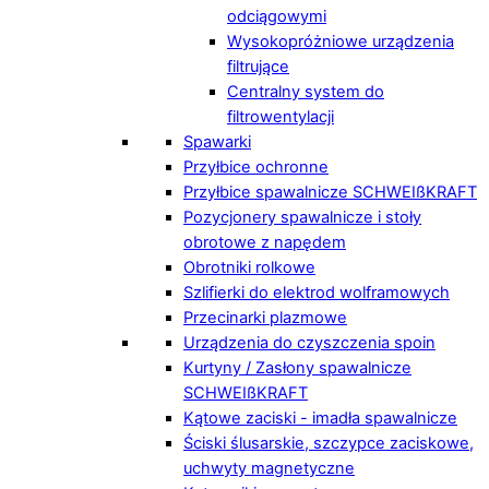
odciągowymi
Wysokopróżniowe urządzenia
filtrujące
Centralny system do
filtrowentylacji
Spawarki
Przyłbice ochronne
Przyłbice spawalnicze SCHWEIßKRAFT
Pozycjonery spawalnicze i stoły
obrotowe z napędem
Obrotniki rolkowe
Szlifierki do elektrod wolframowych
Przecinarki plazmowe
Urządzenia do czyszczenia spoin
Kurtyny / Zasłony spawalnicze
SCHWEIßKRAFT
Kątowe zaciski - imadła spawalnicze
Ściski ślusarskie, szczypce zaciskowe,
uchwyty magnetyczne