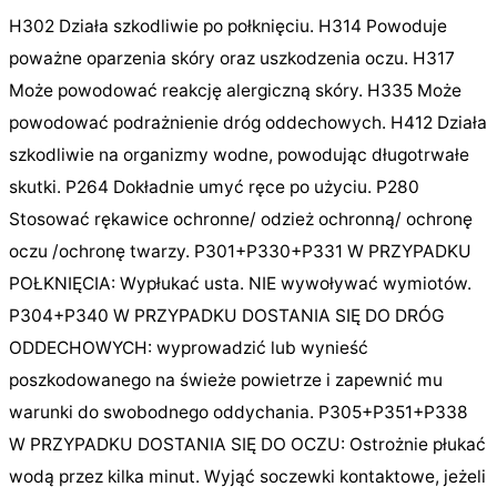
H302 Działa szkodliwie po połknięciu. H314 Powoduje
poważne oparzenia skóry oraz uszkodzenia oczu. H317
Może powodować reakcję alergiczną skóry. H335 Może
powodować podrażnienie dróg oddechowych. H412 Działa
szkodliwie na organizmy wodne, powodując długotrwałe
skutki.
P264 Dokładnie umyć ręce po użyciu. P280
Stosować rękawice ochronne/ odzież ochronną/ ochronę
oczu /ochronę twarzy. P301+P330+P331 W PRZYPADKU
POŁKNIĘCIA: Wypłukać usta. NIE wywoływać wymiotów.
P304+P340 W PRZYPADKU DOSTANIA SIĘ DO DRÓG
ODDECHOWYCH: wyprowadzić lub wynieść
poszkodowanego na świeże powietrze i zapewnić mu
warunki do swobodnego oddychania. P305+P351+P338
W PRZYPADKU DOSTANIA SIĘ DO OCZU: Ostrożnie płukać
wodą przez kilka minut. Wyjąć soczewki kontaktowe, jeżeli