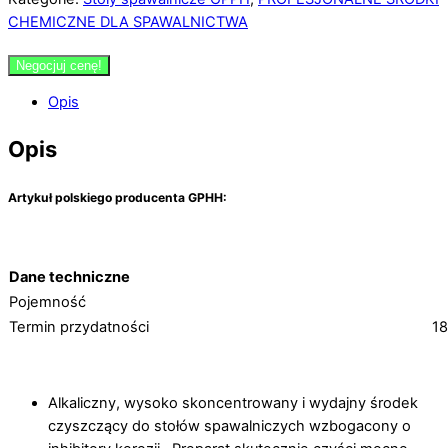
CHEMICZNE DLA SPAWALNICTWA
Negocjuj cenę!
Opis
Opis
Artykuł
polskiego producenta GPHH:
Dane techniczne
Pojemność
Termin przydatności
18
Alkaliczny, wysoko skoncentrowany i wydajny środek
czyszczący do stołów spawalniczych wzbogacony o