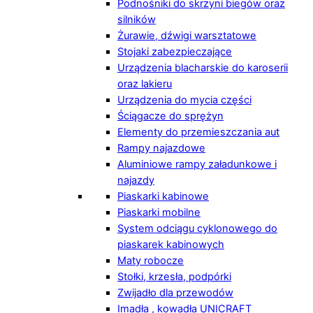
Podnośniki do skrzyni biegów oraz
silników
Żurawie, dźwigi warsztatowe
Stojaki zabezpieczające
Urządzenia blacharskie do karoserii
oraz lakieru
Urządzenia do mycia części
Ściągacze do sprężyn
Elementy do przemieszczania aut
Rampy najazdowe
Aluminiowe rampy załadunkowe i
najazdy
Piaskarki kabinowe
Piaskarki mobilne
System odciągu cyklonowego do
piaskarek kabinowych
Maty robocze
Stołki, krzesła, podpórki
Zwijadło dla przewodów
Imadła , kowadła UNICRAFT