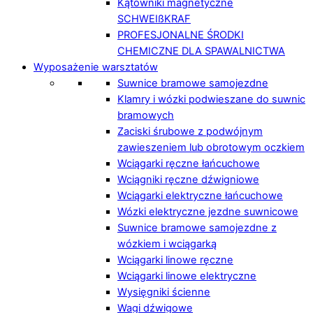
Kątowniki magnetyczne
SCHWEIßKRAF
PROFESJONALNE ŚRODKI
CHEMICZNE DLA SPAWALNICTWA
Wyposażenie warsztatów
Suwnice bramowe samojezdne
Klamry i wózki podwieszane do suwnic
bramowych
Zaciski śrubowe z podwójnym
zawieszeniem lub obrotowym oczkiem
Wciągarki ręczne łańcuchowe
Wciągniki ręczne dźwigniowe
Wciągarki elektryczne łańcuchowe
Wózki elektryczne jezdne suwnicowe
Suwnice bramowe samojezdne z
wózkiem i wciągarką
Wciągarki linowe ręczne
Wciągarki linowe elektryczne
Wysięgniki ścienne
Wagi dźwigowe