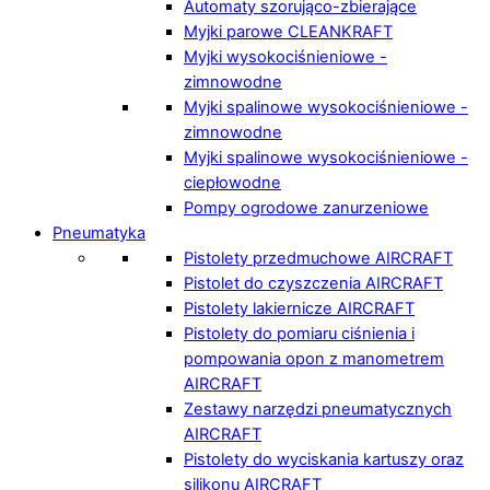
Automaty szorująco-zbierające
Myjki parowe CLEANKRAFT
Myjki wysokociśnieniowe -
zimnowodne
Myjki spalinowe wysokociśnieniowe -
zimnowodne
Myjki spalinowe wysokociśnieniowe -
ciepłowodne
Pompy ogrodowe zanurzeniowe
Pneumatyka
Pistolety przedmuchowe AIRCRAFT
Pistolet do czyszczenia AIRCRAFT
Pistolety lakiernicze AIRCRAFT
Pistolety do pomiaru ciśnienia i
pompowania opon z manometrem
AIRCRAFT
Zestawy narzędzi pneumatycznych
AIRCRAFT
Pistolety do wyciskania kartuszy oraz
silikonu AIRCRAFT