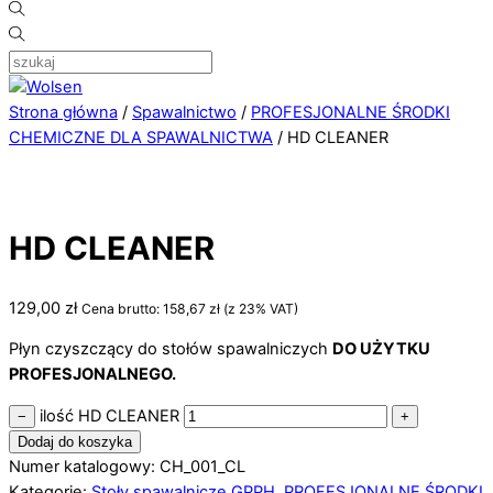
Strona główna
/
Spawalnictwo
/
PROFESJONALNE ŚRODKI
CHEMICZNE DLA SPAWALNICTWA
/ HD CLEANER
HD CLEANER
129,00
zł
Cena brutto:
158,67
zł
(z 23% VAT)
Płyn czyszczący do stołów spawalniczych
DO UŻYTKU
PROFESJONALNEGO.
ilość HD CLEANER
−
+
Dodaj do koszyka
Numer katalogowy: CH_001_CL
Kategorie:
Stoły spawalnicze GPPH
,
PROFESJONALNE ŚRODKI