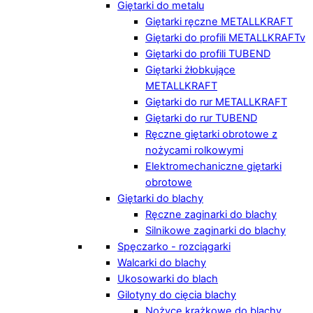
Giętarki do metalu
Giętarki ręczne METALLKRAFT
Giętarki do profili METALLKRAFTv
Giętarki do profili TUBEND
Giętarki żłobkujące
METALLKRAFT
Giętarki do rur METALLKRAFT
Giętarki do rur TUBEND
Ręczne giętarki obrotowe z
nożycami rolkowymi
Elektromechaniczne giętarki
obrotowe
Giętarki do blachy
Ręczne zaginarki do blachy
Silnikowe zaginarki do blachy
Spęczarko - rozciągarki
Walcarki do blachy
Ukosowarki do blach
Gilotyny do cięcia blachy
Nożyce krążkowe do blachy