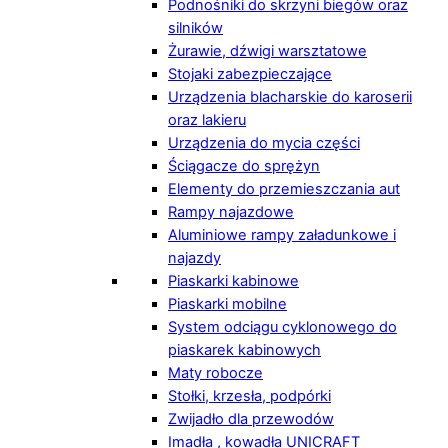
Podnośniki do skrzyni biegów oraz
silników
Żurawie, dźwigi warsztatowe
Stojaki zabezpieczające
Urządzenia blacharskie do karoserii
oraz lakieru
Urządzenia do mycia części
Ściągacze do sprężyn
Elementy do przemieszczania aut
Rampy najazdowe
Aluminiowe rampy załadunkowe i
najazdy
Piaskarki kabinowe
Piaskarki mobilne
System odciągu cyklonowego do
piaskarek kabinowych
Maty robocze
Stołki, krzesła, podpórki
Zwijadło dla przewodów
Imadła , kowadła UNICRAFT