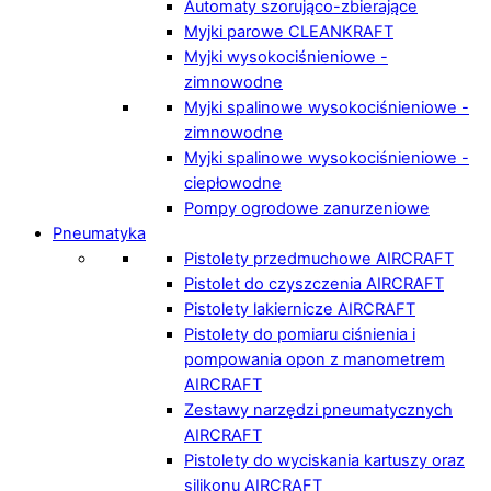
Automaty szorująco-zbierające
Myjki parowe CLEANKRAFT
Myjki wysokociśnieniowe -
zimnowodne
Myjki spalinowe wysokociśnieniowe -
zimnowodne
Myjki spalinowe wysokociśnieniowe -
ciepłowodne
Pompy ogrodowe zanurzeniowe
Pneumatyka
Pistolety przedmuchowe AIRCRAFT
Pistolet do czyszczenia AIRCRAFT
Pistolety lakiernicze AIRCRAFT
Pistolety do pomiaru ciśnienia i
pompowania opon z manometrem
AIRCRAFT
Zestawy narzędzi pneumatycznych
AIRCRAFT
Pistolety do wyciskania kartuszy oraz
silikonu AIRCRAFT