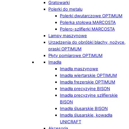
Gratowarki
Polerki do metalu
Polerki dwutarczowe OPTIMUM
Polerka stołowa MARCOSTA
Polero-szlifierki MARCOSTA
Lampy maszynowe
Urządzenia do obróbki blachy, nożyce,
praski OPTIMUM
Płyty pomiarowe OPTIMUM
Imadła
Imadła maszynowe
Imadła wiertarskie OPTIMUM
Imadła frezerskie OPTIMUM
Imadła precyzyjne BISON
Imadła precyzyjne szlifierskie
BISON
Imadła ślusarskie BISON
Imadła ślusarskie, kowadła
UNICRAFT
Akcesoria