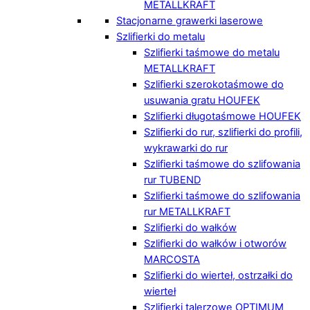
METALLKRAFT
Stacjonarne grawerki laserowe
Szlifierki do metalu
Szlifierki taśmowe do metalu
METALLKRAFT
Szlifierki szerokotaśmowe do
usuwania gratu HOUFEK
Szlifierki długotaśmowe HOUFEK
Szlifierki do rur, szlifierki do profili,
wykrawarki do rur
Szlifierki taśmowe do szlifowania
rur TUBEND
Szlifierki taśmowe do szlifowania
rur METALLKRAFT
Szlifierki do wałków
Szlifierki do wałków i otworów
MARCOSTA
Szlifierki do wierteł, ostrzałki do
wierteł
Szlifierki talerzowe OPTIMUM