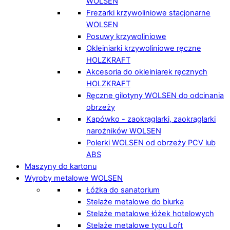
WOLSEN
Frezarki krzywoliniowe stacjonarne
WOLSEN
Posuwy krzywoliniowe
Okleiniarki krzywoliniowe ręczne
HOLZKRAFT
Akcesoria do okleiniarek ręcznych
HOLZKRAFT
Ręczne gilotyny WOLSEN do odcinania
obrzeży
Kapówko - zaokrąglarki, zaokrąglarki
narożników WOLSEN
Polerki WOLSEN od obrzeży PCV lub
ABS
Maszyny do kartonu
Wyroby metalowe WOLSEN
Łóżka do sanatorium
Stelaże metalowe do biurka
Stelaże metalowe łóżek hotelowych
Stelaże metalowe typu Loft