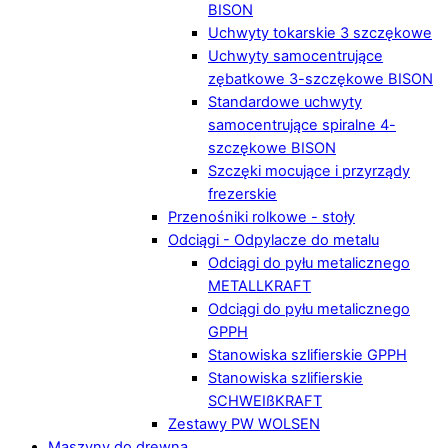
BISON
Uchwyty tokarskie 3 szczękowe
Uchwyty samocentrujące
zębatkowe 3-szczękowe BISON
Standardowe uchwyty
samocentrujące spiralne 4-
szczękowe BISON
Szczęki mocujące i przyrządy
frezerskie
Przenośniki rolkowe - stoły
Odciągi - Odpylacze do metalu
Odciągi do pyłu metalicznego
METALLKRAFT
Odciągi do pyłu metalicznego
GPPH
Stanowiska szlifierskie GPPH
Stanowiska szlifierskie
SCHWEIßKRAFT
Zestawy PW WOLSEN
Maszyny do drewna