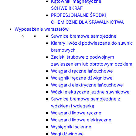
Kątowniki magnetyczne
SCHWEIßKRAF
PROFESJONALNE ŚRODKI
CHEMICZNE DLA SPAWALNICTWA
Wyposażenie warsztatów
Suwnice bramowe samojezdne
Klamry i wózki podwieszane do suwnic
bramowych
Zaciski śrubowe z podwójnym
zawieszeniem lub obrotowym oczkiem
Wciągarki ręczne łańcuchowe
Wciągniki ręczne dźwigniowe
Wciągarki elektryczne łańcuchowe
Wózki elektryczne jezdne suwnicowe
Suwnice bramowe samojezdne z
wózkiem i wciągarką
Wciągarki linowe ręczne
Wciągarki linowe elektryczne
Wysięgniki ścienne
Wagi dźwigowe