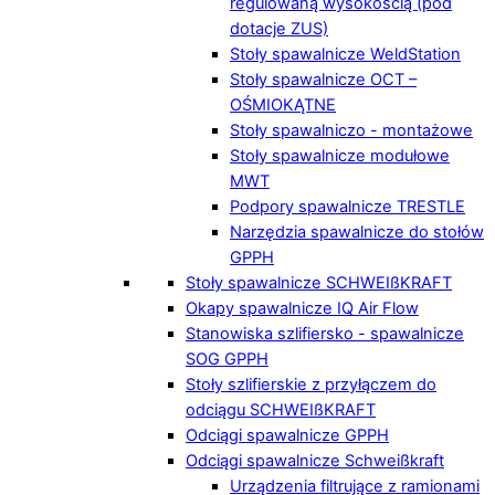
regulowaną wysokością (pod
dotacje ZUS)
Stoły spawalnicze WeldStation
Stoły spawalnicze OCT –
OŚMIOKĄTNE
Stoły spawalniczo - montażowe
Stoły spawalnicze modułowe
MWT
Podpory spawalnicze TRESTLE
Narzędzia spawalnicze do stołów
GPPH
Stoły spawalnicze SCHWEIßKRAFT
Okapy spawalnicze IQ Air Flow
Stanowiska szlifiersko - spawalnicze
SOG GPPH
Stoły szlifierskie z przyłączem do
odciągu SCHWEIßKRAFT
Odciągi spawalnicze GPPH
Odciągi spawalnicze Schweißkraft
Urządzenia filtrujące z ramionami