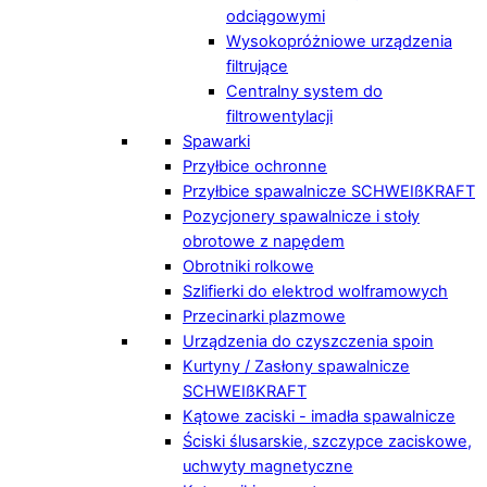
odciągowymi
Wysokopróżniowe urządzenia
filtrujące
Centralny system do
filtrowentylacji
Spawarki
Przyłbice ochronne
Przyłbice spawalnicze SCHWEIßKRAFT
Pozycjonery spawalnicze i stoły
obrotowe z napędem
Obrotniki rolkowe
Szlifierki do elektrod wolframowych
Przecinarki plazmowe
Urządzenia do czyszczenia spoin
Kurtyny / Zasłony spawalnicze
SCHWEIßKRAFT
Kątowe zaciski - imadła spawalnicze
Ściski ślusarskie, szczypce zaciskowe,
uchwyty magnetyczne