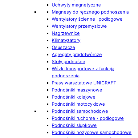
Uchwyty magnetyczne
Magnesy do ręcznego podnoszenia
Wentylatory ścienne i podłogowe
Wentylatory przemysłowe
Nagrzewnice
Klimatyzatory
Osuszacze
Agregaty prądotwórcze
Stoły podnośne
Wózki transportowe z funkcją
podnoszenia
Prasy warsztatowe UNICRAFT
Podnośniki maszynowe
Podnośniki kolejowe
Podnośniki motocyklowe
Podnośniki samochodowe
Podnośniki ruchome - podłogowe
Podnośniki słupkowe
Podnośniki nożycowe samochodowe