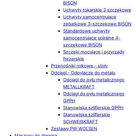
BISON
Uchwyty tokarskie 3 szczękowe
Uchwyty samocentrujące
zębatkowe 3-szczękowe BISON
Standardowe uchwyty
samocentrujące spiralne 4-
szczękowe BISON
Szczęki mocujące i przyrządy
frezerskie
Przenośniki rolkowe - stoły
Odciągi - Odpylacze do metalu
Odciągi do pyłu metalicznego
METALLKRAFT
Odciągi do pyłu metalicznego
GPPH
Stanowiska szlifierskie GPPH
Stanowiska szlifierskie
SCHWEIßKRAFT
Zestawy PW WOLSEN
Maszyny do drewna