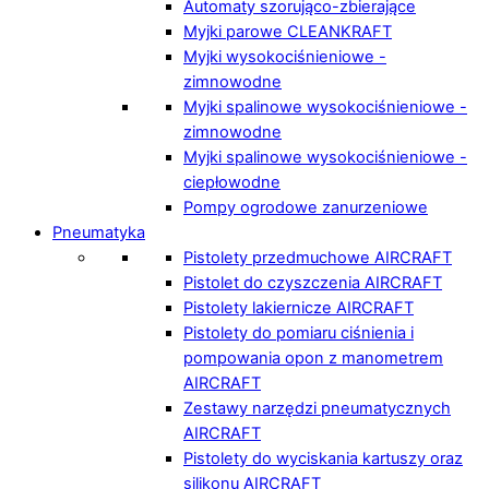
Automaty szorująco-zbierające
Myjki parowe CLEANKRAFT
Myjki wysokociśnieniowe -
zimnowodne
Myjki spalinowe wysokociśnieniowe -
zimnowodne
Myjki spalinowe wysokociśnieniowe -
ciepłowodne
Pompy ogrodowe zanurzeniowe
Pneumatyka
Pistolety przedmuchowe AIRCRAFT
Pistolet do czyszczenia AIRCRAFT
Pistolety lakiernicze AIRCRAFT
Pistolety do pomiaru ciśnienia i
pompowania opon z manometrem
AIRCRAFT
Zestawy narzędzi pneumatycznych
AIRCRAFT
Pistolety do wyciskania kartuszy oraz
silikonu AIRCRAFT