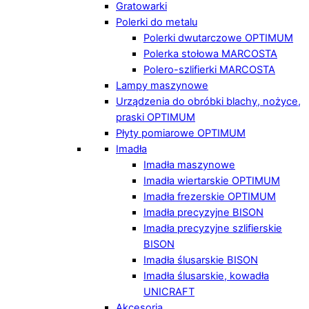
Gratowarki
Polerki do metalu
Polerki dwutarczowe OPTIMUM
Polerka stołowa MARCOSTA
Polero-szlifierki MARCOSTA
Lampy maszynowe
Urządzenia do obróbki blachy, nożyce,
praski OPTIMUM
Płyty pomiarowe OPTIMUM
Imadła
Imadła maszynowe
Imadła wiertarskie OPTIMUM
Imadła frezerskie OPTIMUM
Imadła precyzyjne BISON
Imadła precyzyjne szlifierskie
BISON
Imadła ślusarskie BISON
Imadła ślusarskie, kowadła
UNICRAFT
Akcesoria