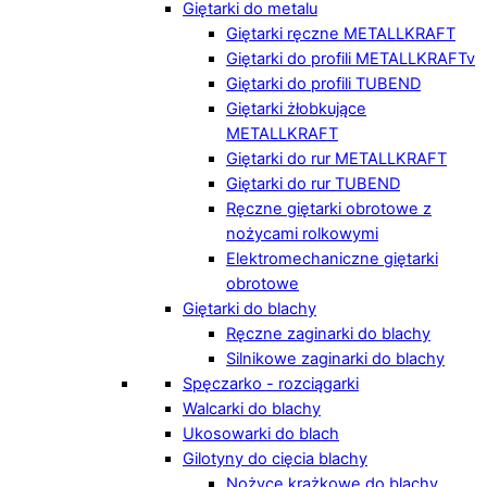
Giętarki do metalu
Giętarki ręczne METALLKRAFT
Giętarki do profili METALLKRAFTv
Giętarki do profili TUBEND
Giętarki żłobkujące
METALLKRAFT
Giętarki do rur METALLKRAFT
Giętarki do rur TUBEND
Ręczne giętarki obrotowe z
nożycami rolkowymi
Elektromechaniczne giętarki
obrotowe
Giętarki do blachy
Ręczne zaginarki do blachy
Silnikowe zaginarki do blachy
Spęczarko - rozciągarki
Walcarki do blachy
Ukosowarki do blach
Gilotyny do cięcia blachy
Nożyce krążkowe do blachy