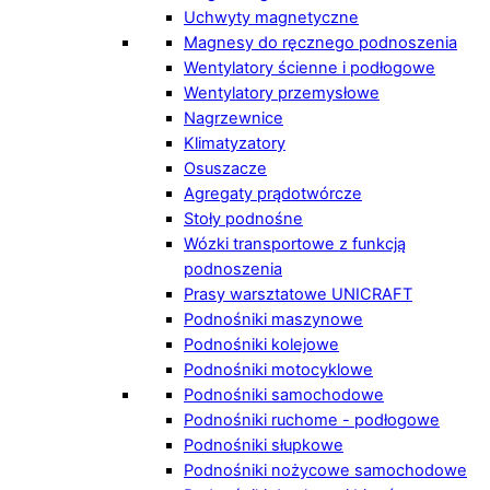
Uchwyty magnetyczne
Magnesy do ręcznego podnoszenia
Wentylatory ścienne i podłogowe
Wentylatory przemysłowe
Nagrzewnice
Klimatyzatory
Osuszacze
Agregaty prądotwórcze
Stoły podnośne
Wózki transportowe z funkcją
podnoszenia
Prasy warsztatowe UNICRAFT
Podnośniki maszynowe
Podnośniki kolejowe
Podnośniki motocyklowe
Podnośniki samochodowe
Podnośniki ruchome - podłogowe
Podnośniki słupkowe
Podnośniki nożycowe samochodowe