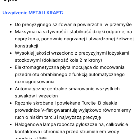
Urządzenie METALLKRAFT:
Do precyzyjnego szlifowania powierzchni w przemyśle
Maksymalna sztywność i stabilność dzięki odpornej na
naprężenia, ponownie nagrzanej i utwardzonej żeliwnej
konstrukcji
Wysokiej jakości wrzeciono z precyzyjnymi łożyskami
stożkowymi (dokładność koła 2 mikrony)
Elektromagnetyczna płyta mocująca do mocowania
przedmiotu obrabianego z funkcją automatycznego
rozmagnesowania
Automatyczne centralne smarowanie wszystkich
suwaków i wrzecion
Ręcznie skrobane i powlekane Turcite-B płaskie
prowadnice V-flat gwarantują wyjątkowo równomierny
ruch o niskim tarciu i najwyższą precyzję
Halogenowa lampa robocza pyłoszczelna, całkowicie
kontaktowa i chroniona przed strumieniem wody
zgodnie z IP65