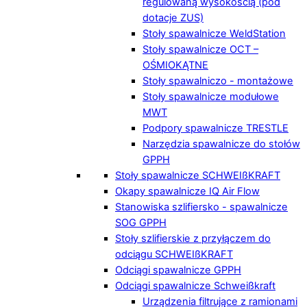
regulowaną wysokością (pod
dotacje ZUS)
Stoły spawalnicze WeldStation
Stoły spawalnicze OCT –
OŚMIOKĄTNE
Stoły spawalniczo - montażowe
Stoły spawalnicze modułowe
MWT
Podpory spawalnicze TRESTLE
Narzędzia spawalnicze do stołów
GPPH
Stoły spawalnicze SCHWEIßKRAFT
Okapy spawalnicze IQ Air Flow
Stanowiska szlifiersko - spawalnicze
SOG GPPH
Stoły szlifierskie z przyłączem do
odciągu SCHWEIßKRAFT
Odciągi spawalnicze GPPH
Odciągi spawalnicze Schweißkraft
Urządzenia filtrujące z ramionami