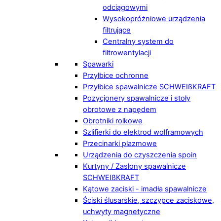
odciągowymi
Wysokopróżniowe urządzenia
filtrujące
Centralny system do
filtrowentylacji
Spawarki
Przyłbice ochronne
Przyłbice spawalnicze SCHWEIßKRAFT
Pozycjonery spawalnicze i stoły
obrotowe z napędem
Obrotniki rolkowe
Szlifierki do elektrod wolframowych
Przecinarki plazmowe
Urządzenia do czyszczenia spoin
Kurtyny / Zasłony spawalnicze
SCHWEIßKRAFT
Kątowe zaciski - imadła spawalnicze
Ściski ślusarskie, szczypce zaciskowe,
uchwyty magnetyczne