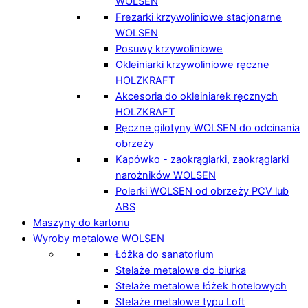
WOLSEN
Frezarki krzywoliniowe stacjonarne
WOLSEN
Posuwy krzywoliniowe
Okleiniarki krzywoliniowe ręczne
HOLZKRAFT
Akcesoria do okleiniarek ręcznych
HOLZKRAFT
Ręczne gilotyny WOLSEN do odcinania
obrzeży
Kapówko - zaokrąglarki, zaokrąglarki
narożników WOLSEN
Polerki WOLSEN od obrzeży PCV lub
ABS
Maszyny do kartonu
Wyroby metalowe WOLSEN
Łóżka do sanatorium
Stelaże metalowe do biurka
Stelaże metalowe łóżek hotelowych
Stelaże metalowe typu Loft