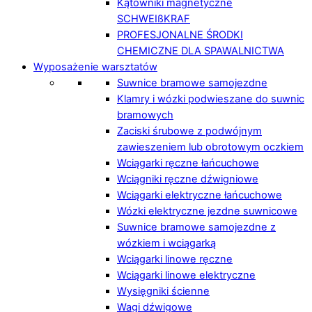
Kątowniki magnetyczne
SCHWEIßKRAF
PROFESJONALNE ŚRODKI
CHEMICZNE DLA SPAWALNICTWA
Wyposażenie warsztatów
Suwnice bramowe samojezdne
Klamry i wózki podwieszane do suwnic
bramowych
Zaciski śrubowe z podwójnym
zawieszeniem lub obrotowym oczkiem
Wciągarki ręczne łańcuchowe
Wciągniki ręczne dźwigniowe
Wciągarki elektryczne łańcuchowe
Wózki elektryczne jezdne suwnicowe
Suwnice bramowe samojezdne z
wózkiem i wciągarką
Wciągarki linowe ręczne
Wciągarki linowe elektryczne
Wysięgniki ścienne
Wagi dźwigowe