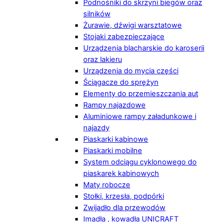
Podnośniki do skrzyni biegów oraz
silników
Żurawie, dźwigi warsztatowe
Stojaki zabezpieczające
Urządzenia blacharskie do karoserii
oraz lakieru
Urządzenia do mycia części
Ściągacze do sprężyn
Elementy do przemieszczania aut
Rampy najazdowe
Aluminiowe rampy załadunkowe i
najazdy
Piaskarki kabinowe
Piaskarki mobilne
System odciągu cyklonowego do
piaskarek kabinowych
Maty robocze
Stołki, krzesła, podpórki
Zwijadło dla przewodów
Imadła , kowadła UNICRAFT