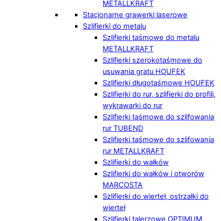
METALLKRAFT
Stacjonarne grawerki laserowe
Szlifierki do metalu
Szlifierki taśmowe do metalu
METALLKRAFT
Szlifierki szerokotaśmowe do
usuwania gratu HOUFEK
Szlifierki długotaśmowe HOUFEK
Szlifierki do rur, szlifierki do profili,
wykrawarki do rur
Szlifierki taśmowe do szlifowania
rur TUBEND
Szlifierki taśmowe do szlifowania
rur METALLKRAFT
Szlifierki do wałków
Szlifierki do wałków i otworów
MARCOSTA
Szlifierki do wierteł, ostrzałki do
wierteł
Szlifierki talerzowe OPTIMUM