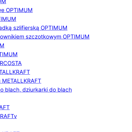
MUM
zowe OPTIMUM
PTIMUM
asadką szlifierską OPTIMUM
gratownikiem szczotkowym OPTIMUM
UM
OPTIMUM
MARCOSTA
METALLKRAFT
atu METALLKRAFT
o blach, dziurkarki do blach
RAFT
LKRAFTv