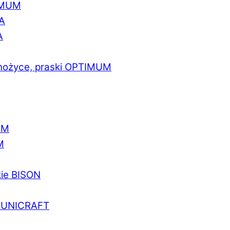
IMUM
A
A
 nożyce, praski OPTIMUM
UM
M
kie BISON
a UNICRAFT