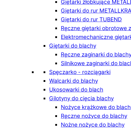
Giętarki żłobkujące META
Giętarki do rur METALLKR
Giętarki do rur TUBEND
Ręczne giętarki obrotowe 
Elektromechaniczne giętar
Giętarki do blachy
Ręczne zaginarki do blach
Silnikowe zaginarki do bla
Spęczarko - rozciągarki
Walcarki do blachy
Ukosowarki do blach
Gilotyny do cięcia blachy
Nożyce krążkowe do blach
Ręczne nożyce do blachy
Nożne nożyce do blachy