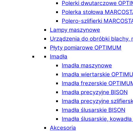
Polerki dwutarczowe OPT
Polerka stołowa MARCOST
Polero-szlifierki MARCOST
Lampy maszynowe
Urządzenia do obróbki blachy,
Płyty pomiarowe OPTIMUM
Imadła
Imadła maszynowe
Imadła wiertarskie OPTIM
Imadła frezerskie OPTIMU
Imadła precyzyjne BISON
Imadła precyzyjne szlifiers
Imadła ślusarskie BISON
Imadła ślusarskie, kowadł
Akcesoria