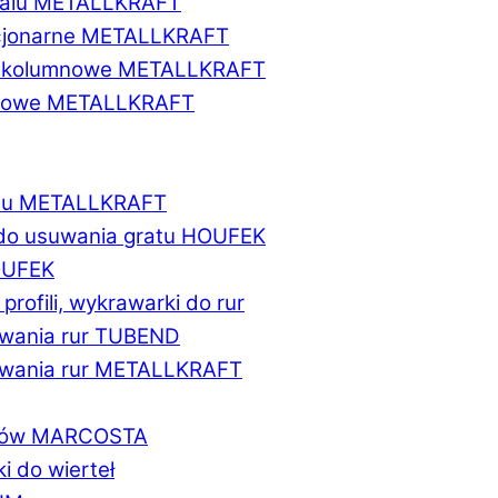
etalu METALLKRAFT
acjonarne METALLKRAFT
wukolumnowe METALLKRAFT
ionowe METALLKRAFT
talu METALLKRAFT
 do usuwania gratu HOUFEK
HOUFEK
do profili, wykrawarki do rur
fowania rur TUBEND
ifowania rur METALLKRAFT
worów MARCOSTA
ki do wierteł