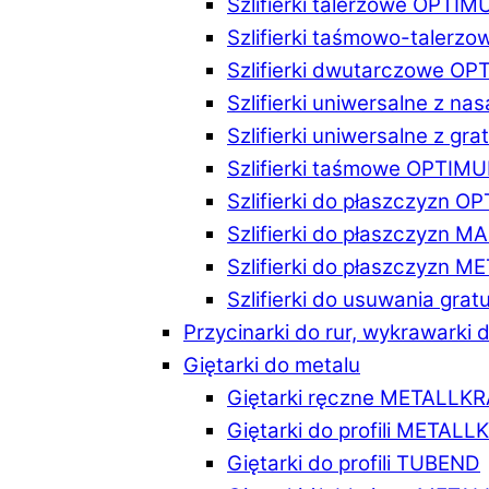
Szlifierki talerzowe OPTI
Szlifierki taśmowo-taler
Szlifierki dwutarczowe O
Szlifierki uniwersalne z n
Szlifierki uniwersalne z 
Szlifierki taśmowe OPTIM
Szlifierki do płaszczyzn 
Szlifierki do płaszczyzn 
Szlifierki do płaszczyzn 
Szlifierki do usuwania gr
Przycinarki do rur, wykrawarki d
Giętarki do metalu
Giętarki ręczne METALLK
Giętarki do profili METAL
Giętarki do profili TUBEND