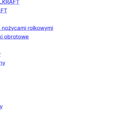
LLKRAFT
AFT
z nożycami rolkowymi
ki obrotowe
y
chy
y