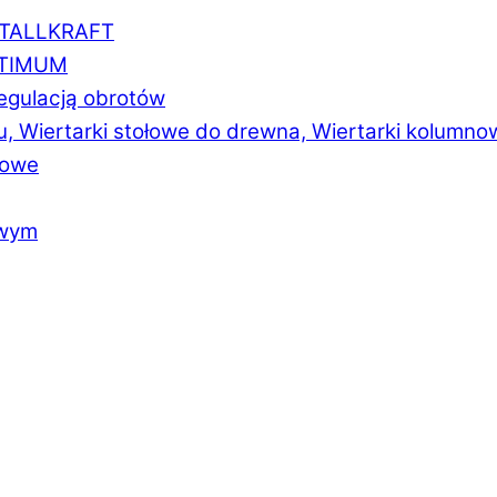
ETALLKRAFT
PTIMUM
regulacją obrotów
u, Wiertarki stołowe do drewna, Wiertarki kolumno
łowe
owym