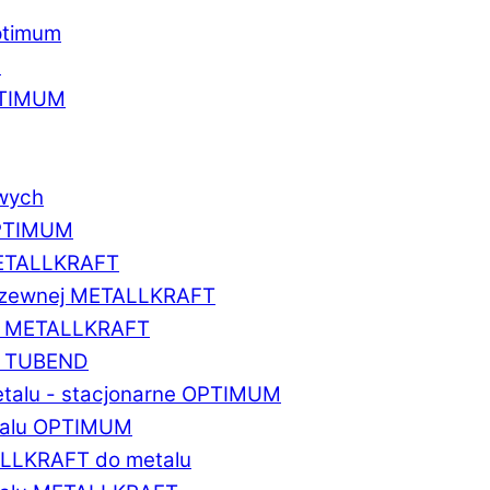
ptimum
u
PTIMUM
owych
OPTIMUM
METALLKRAFT
erdzewnej METALLKRAFT
um METALLKRAFT
um TUBEND
etalu - stacjonarne OPTIMUM
etalu OPTIMUM
ALLKRAFT do metalu