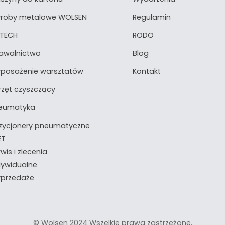
roby metalowe WOLSEN
Regulamin
TECH
RODO
awalnictwo
Blog
posażenie warsztatów
Kontakt
rzęt czyszczący
eumatyka
zycjonery pneumatyczne
ET
wis i zlecenia
dywidualne
przedaże
© Wolsen 2024 Wszelkie prawa zastrzeżone.