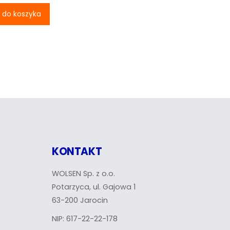
350,55 zł.
 do koszyka
KONTAKT
WOLSEN Sp. z o.o.
Potarzyca, ul. Gajowa 1
63-200 Jarocin
NIP: 617-22-22-178