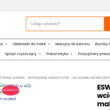
na
Okleiniarki do mebli
Maszyny do kartonu
Wyroby 
Sprzęt czyszczący
Pneumatyka
Pozycjonery pneu
STRONA GŁÓWNA
WYPOSAŻENIE WARSZTATÓW
WCIĄGARKI LINOWE ELEK
ESW
PROMOCJA!
wci
mak