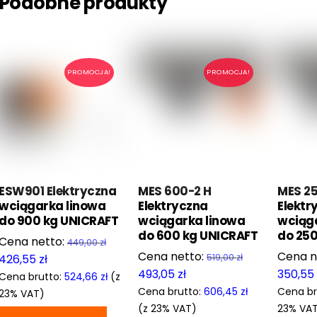
Podobne produkty
PROMOCJA!
PROMOCJA!
ESW901 Elektryczna
MES 600-2 H
MES 25
wciągarka linowa
Elektryczna
Elektr
do 900 kg UNICRAFT
wciągarka linowa
wciąg
do 600 kg UNICRAFT
do 250
Pierwotna
449,00
zł
Pierwotna
cena
Aktualna
426,55
zł
519,00
zł
cena
Aktualna
493,05
zł
350,5
wynosiła:
cena
Cena brutto:
524,66
zł
(z
wynosiła:
cena
449,00 zł.
wynosi:
Cena brutto:
606,45
zł
Cena br
23% VAT)
519,00 zł.
wynosi:
426,55 zł.
(z 23% VAT)
23% VA