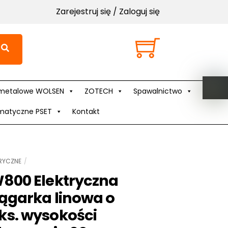
Zarejestruj się / Zaloguj się
Cart
metalowe WOLSEN
ZOTECH
Spawalnictwo
matyczne PSET
Kontakt
TRYCZNE
800 Elektryczna
ągarka linowa o
s. wysokości