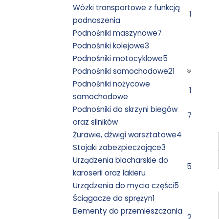
Wózki transportowe z funkcją
1
podnoszenia
Podnośniki maszynowe
7
Podnośniki kolejowe
3
Podnośniki motocyklowe
5
Podnośniki samochodowe
21
Podnośniki nożycowe
1
samochodowe
Podnośniki do skrzyni biegów
7
oraz silników
Żurawie, dźwigi warsztatowe
4
Stojaki zabezpieczające
3
Urządzenia blacharskie do
5
karoserii oraz lakieru
Urządzenia do mycia części
5
Ściągacze do sprężyn
1
Elementy do przemieszczania
2