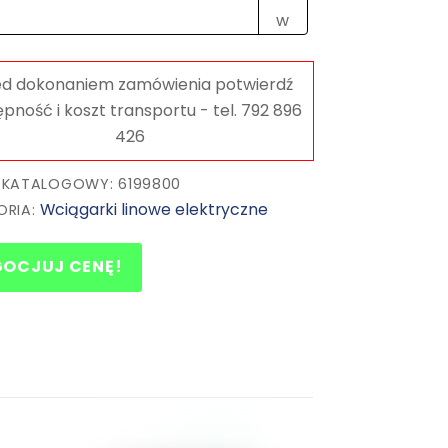
m
UNICRAFT
 KATALOGOWY: 6199800
Wciągarki linowe elektryczne
ORIA:
GOCJUJ CENĘ!