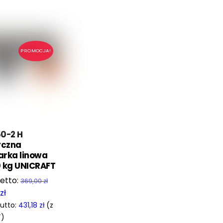
PROMOCJA!
0-2 H
yczna
arka linowa
 kg UNICRAFT
Pierwotna
369,00
zł
cena
Aktualna
5
zł
wynosiła:
cena
utto:
431,18
zł
(z
369,00 zł.
wynosi:
T)