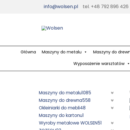
Skip
info@wolsen.pl
tel. +48 792 896 426
to
content
Główna
Maszyny do metalu
Maszyny do drew
Wyposażenie warsztatów
Maszyny do metalu
1085
Maszyny do drewna
558
Okleiniarki do mebli
48
Maszyny do kartonu
1
Wyroby metalowe WOLSEN
51