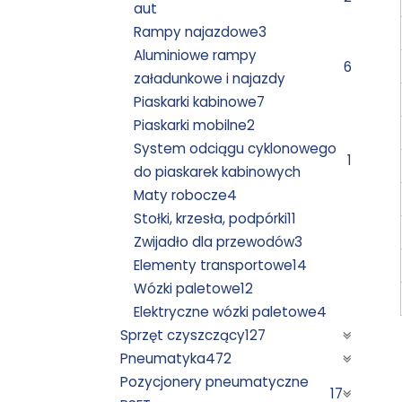
aut
Rampy najazdowe
3
Aluminiowe rampy
6
załadunkowe i najazdy
Piaskarki kabinowe
7
Piaskarki mobilne
2
System odciągu cyklonowego
1
do piaskarek kabinowych
Maty robocze
4
Stołki, krzesła, podpórki
11
Zwijadło dla przewodów
3
Elementy transportowe
14
Wózki paletowe
12
Elektryczne wózki paletowe
4
Sprzęt czyszczący
127
Pneumatyka
472
Pozycjonery pneumatyczne
17