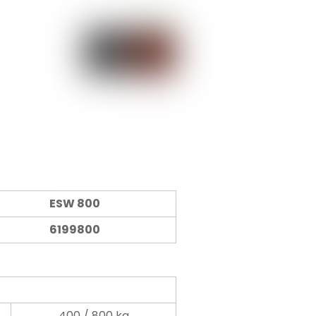
ESW 800
6199800
400 / 800 kg