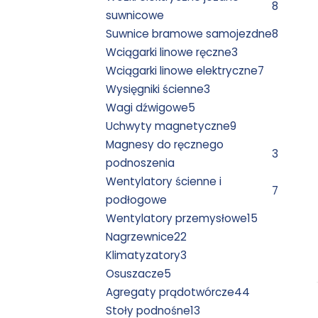
8
suwnicowe
Suwnice bramowe samojezdne
8
Wciągarki linowe ręczne
3
Wciągarki linowe elektryczne
7
Wysięgniki ścienne
3
Wagi dźwigowe
5
Uchwyty magnetyczne
9
Magnesy do ręcznego
3
podnoszenia
Wentylatory ścienne i
7
podłogowe
Wentylatory przemysłowe
15
Nagrzewnice
22
Klimatyzatory
3
Osuszacze
5
Agregaty prądotwórcze
44
Stoły podnośne
13