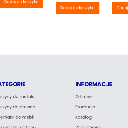
Dodaj do koszyka
493,05 zł.
Dodaj do koszyka
Dodaj
ATEGORIE
INFORMACJE
szyny do metalu
O firmie
szyny do drewna
Promocje
einiarki do mebli
Katalogi
szyny do kartonu
Wydarzenia