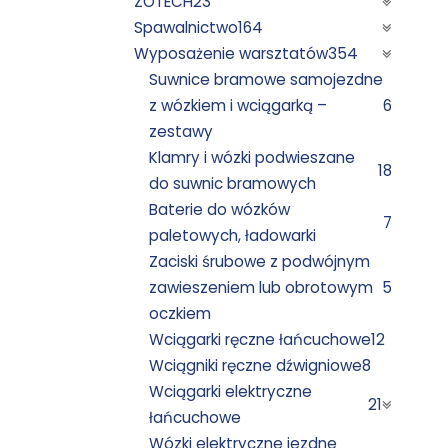
ZOTECH
23
Spawalnictwo
164
Wyposażenie warsztatów
354
Suwnice bramowe samojezdne
z wózkiem i wciągarką –
6
zestawy
Klamry i wózki podwieszane
18
do suwnic bramowych
Baterie do wózków
7
paletowych, ładowarki
Zaciski śrubowe z podwójnym
zawieszeniem lub obrotowym
5
oczkiem
Wciągarki ręczne łańcuchowe
12
Wciągniki ręczne dźwigniowe
8
Wciągarki elektryczne
21
łańcuchowe
Wózki elektryczne jezdne