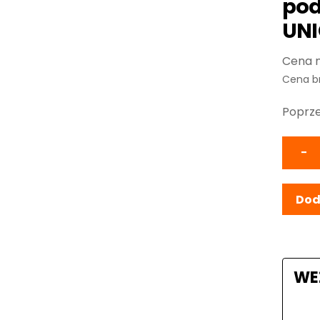
pod
UN
Cena b
Poprze
−
Dod
WE