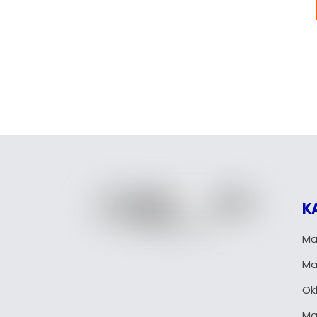
K
Ma
Ma
Okl
Ma