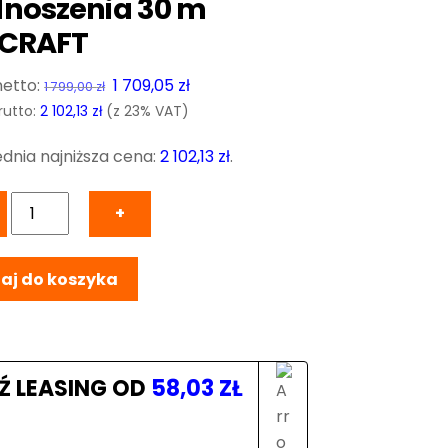
noszenia 30 m
ICRAFT
Pierwotna
Aktualna
1 709,05
zł
1 799,00
zł
cena
cena
rutto:
2 102,13
zł
(z 23% VAT)
wynosiła:
wynosi:
dnia najniższa cena:
2 102,13
zł
.
1
1
799,00 zł.
709,05 zł.
ilość
+
ESW800
Elektryczna
aj do koszyka
wciągarka
linowa
o
maks.
wysokości
Ź LEASING OD
58,03
ZŁ
podnoszenia
30