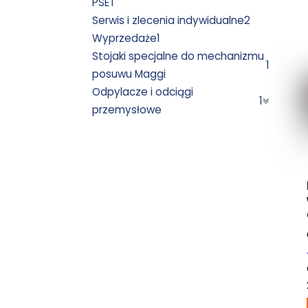
PSET
Serwis i zlecenia indywidualne
2
Wyprzedaże
1
Stojaki specjalne do mechanizmu
1
posuwu Maggi
Odpylacze i odciągi
1
przemysłowe