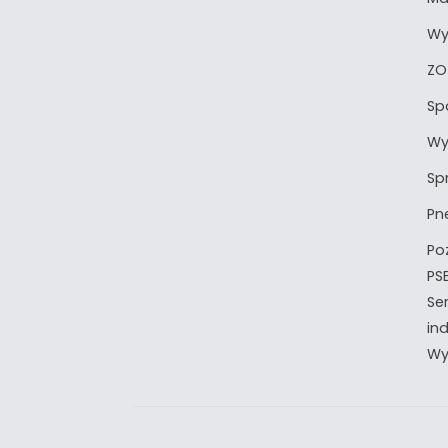
Wy
ZO
Sp
Wy
Sp
Pn
Po
PS
Ser
in
Wy