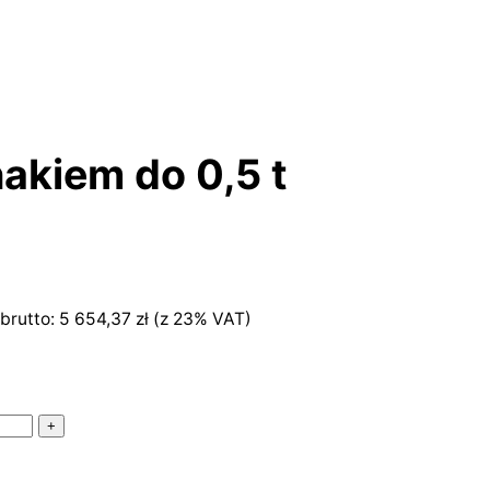
akiem do 0,5 t
brutto:
5 654,37
zł
(z 23% VAT)
+