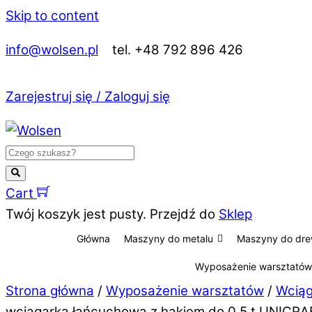
Skip to content
info@wolsen.pl
tel. +48 792 896 426
Zarejestruj się / Zaloguj się
Cart
Twój koszyk jest pusty. Przejdź do
Sklep
Główna
Maszyny do metalu
Maszyny do dr
Wyposażenie warsztatów
Strona główna
/
Wyposażenie warsztatów
/
Wciąg
wciągarka łańcuchowa z hakiem do 0,5 t UNICRA