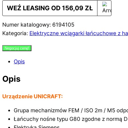
WEŹ LEASING OD
156,09
ZŁ
Numer katalogowy: 6194105
Kategoria:
Elektryczne wciągarki łańcuchowe z h
Negocjuj cenę!
Opis
Opis
Urządzenie UNICRAFT:
Grupa mechanizmów FEM / ISO 2m / M5 odpo
Łańcuchy nośne typu G80 zgodne z normą D
Elektryka Siemens