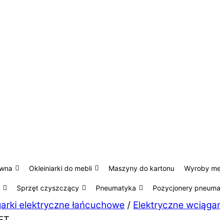
ewna
Okleiniarki do mebli
Maszyny do kartonu
Wyroby m
Sprzęt czyszczący
Pneumatyka
Pozycjonery pneum
arki elektryczne łańcuchowe
/
Elektryczne wciąga
FT