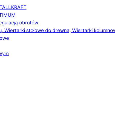
ETALLKRAFT
PTIMUM
regulacją obrotów
u, Wiertarki stołowe do drewna, Wiertarki kolumno
łowe
owym