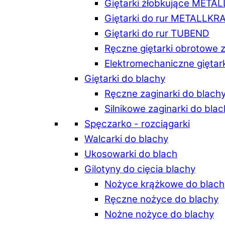
Giętarki żłobkujące META
Giętarki do rur METALLKR
Giętarki do rur TUBEND
Ręczne giętarki obrotowe 
Elektromechaniczne giętar
Giętarki do blachy
Ręczne zaginarki do blach
Silnikowe zaginarki do bla
Spęczarko - rozciągarki
Walcarki do blachy
Ukosowarki do blach
Gilotyny do cięcia blachy
Nożyce krążkowe do blach
Ręczne nożyce do blachy
Nożne nożyce do blachy