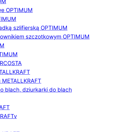
MUM
zowe OPTIMUM
PTIMUM
asadką szlifierską OPTIMUM
gratownikiem szczotkowym OPTIMUM
UM
OPTIMUM
MARCOSTA
METALLKRAFT
atu METALLKRAFT
o blach, dziurkarki do blach
RAFT
LKRAFTv