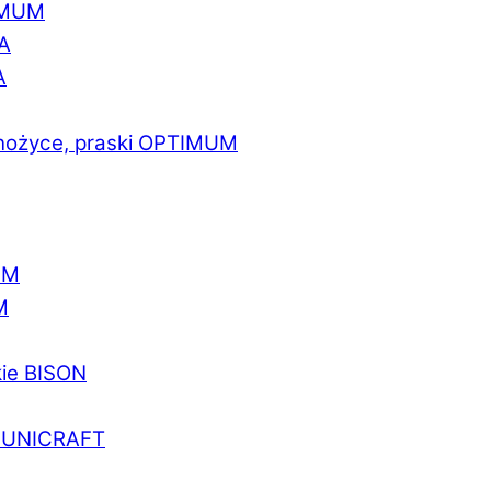
IMUM
A
A
 nożyce, praski OPTIMUM
UM
M
kie BISON
a UNICRAFT