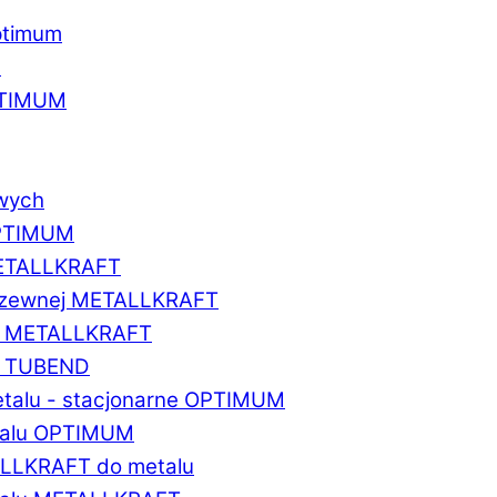
ptimum
u
PTIMUM
owych
OPTIMUM
METALLKRAFT
erdzewnej METALLKRAFT
um METALLKRAFT
um TUBEND
etalu - stacjonarne OPTIMUM
etalu OPTIMUM
ALLKRAFT do metalu