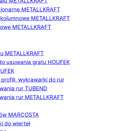
etalu METALLKRAFT
acjonarne METALLKRAFT
wukolumnowe METALLKRAFT
ionowe METALLKRAFT
talu METALLKRAFT
 do usuwania gratu HOUFEK
HOUFEK
do profili, wykrawarki do rur
fowania rur TUBEND
ifowania rur METALLKRAFT
worów MARCOSTA
ki do wierteł