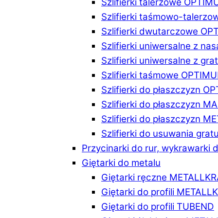
Szlifierki talerzowe OPTI
Szlifierki taśmowo-taler
Szlifierki dwutarczowe O
Szlifierki uniwersalne z n
Szlifierki uniwersalne z 
Szlifierki taśmowe OPTIM
Szlifierki do płaszczyzn 
Szlifierki do płaszczyzn 
Szlifierki do płaszczyzn 
Szlifierki do usuwania gr
Przycinarki do rur, wykrawarki d
Giętarki do metalu
Giętarki ręczne METALLK
Giętarki do profili METAL
Giętarki do profili TUBEND