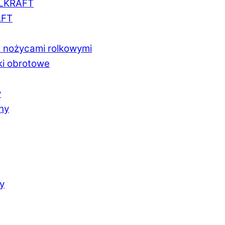
LLKRAFT
AFT
z nożycami rolkowymi
ki obrotowe
y
chy
y