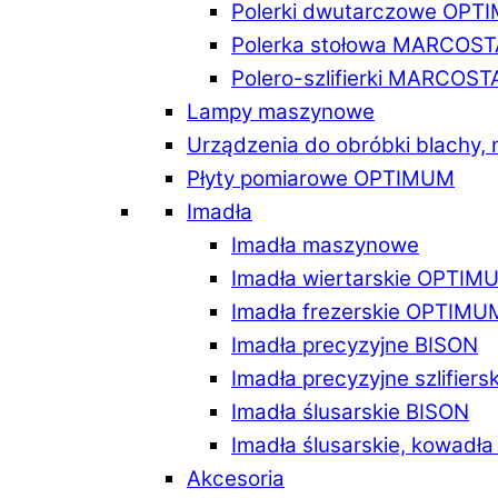
Polerki dwutarczowe OPT
Polerka stołowa MARCOST
Polero-szlifierki MARCOST
Lampy maszynowe
Urządzenia do obróbki blachy,
Płyty pomiarowe OPTIMUM
Imadła
Imadła maszynowe
Imadła wiertarskie OPTIM
Imadła frezerskie OPTIMU
Imadła precyzyjne BISON
Imadła precyzyjne szlifiers
Imadła ślusarskie BISON
Imadła ślusarskie, kowadł
Akcesoria