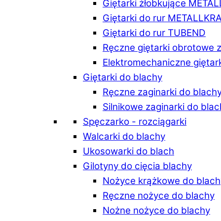
Giętarki żłobkujące META
Giętarki do rur METALLKR
Giętarki do rur TUBEND
Ręczne giętarki obrotowe 
Elektromechaniczne giętar
Giętarki do blachy
Ręczne zaginarki do blach
Silnikowe zaginarki do bla
Spęczarko - rozciągarki
Walcarki do blachy
Ukosowarki do blach
Gilotyny do cięcia blachy
Nożyce krążkowe do blach
Ręczne nożyce do blachy
Nożne nożyce do blachy