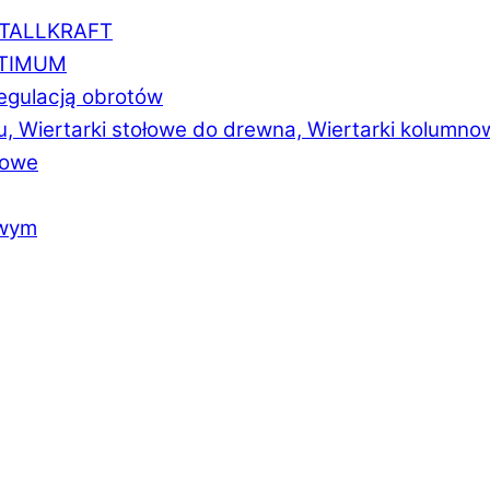
ETALLKRAFT
PTIMUM
regulacją obrotów
u, Wiertarki stołowe do drewna, Wiertarki kolumno
łowe
owym