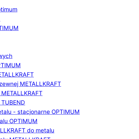
ptimum
u
PTIMUM
owych
OPTIMUM
METALLKRAFT
erdzewnej METALLKRAFT
um METALLKRAFT
um TUBEND
etalu - stacjonarne OPTIMUM
etalu OPTIMUM
ALLKRAFT do metalu