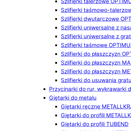
Szlifierki talerzowe OPTI
Szlifierki taśmowo-taler
Szlifierki dwutarczowe O
Szlifierki uniwersalne z n
Szlifierki uniwersalne z 
Szlifierki taśmowe OPTIM
Szlifierki do płaszczyzn 
Szlifierki do płaszczyzn 
Szlifierki do płaszczyzn 
Szlifierki do usuwania gr
Przycinarki do rur, wykrawarki d
Giętarki do metalu
Giętarki ręczne METALLK
Giętarki do profili METAL
Giętarki do profili TUBEND