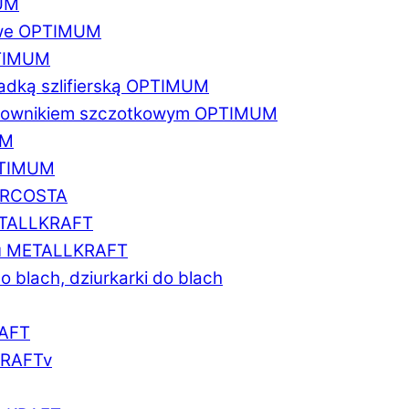
MUM
zowe OPTIMUM
PTIMUM
asadką szlifierską OPTIMUM
gratownikiem szczotkowym OPTIMUM
UM
OPTIMUM
MARCOSTA
METALLKRAFT
atu METALLKRAFT
o blach, dziurkarki do blach
RAFT
LKRAFTv