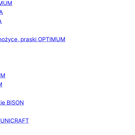
IMUM
A
A
 nożyce, praski OPTIMUM
UM
M
kie BISON
a UNICRAFT