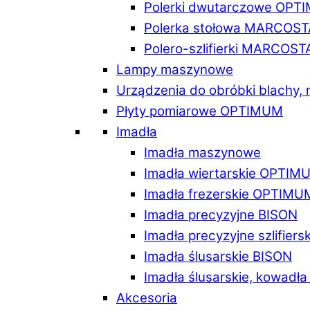
Polerki dwutarczowe OPT
Polerka stołowa MARCOST
Polero-szlifierki MARCOST
Lampy maszynowe
Urządzenia do obróbki blachy,
Płyty pomiarowe OPTIMUM
Imadła
Imadła maszynowe
Imadła wiertarskie OPTIM
Imadła frezerskie OPTIMU
Imadła precyzyjne BISON
Imadła precyzyjne szlifiers
Imadła ślusarskie BISON
Imadła ślusarskie, kowadł
Akcesoria