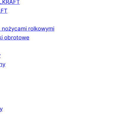
LLKRAFT
AFT
z nożycami rolkowymi
ki obrotowe
y
chy
y