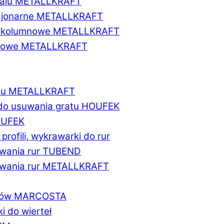
etalu METALLKRAFT
acjonarne METALLKRAFT
wukolumnowe METALLKRAFT
ionowe METALLKRAFT
talu METALLKRAFT
 do usuwania gratu HOUFEK
HOUFEK
do profili, wykrawarki do rur
fowania rur TUBEND
ifowania rur METALLKRAFT
worów MARCOSTA
ki do wierteł