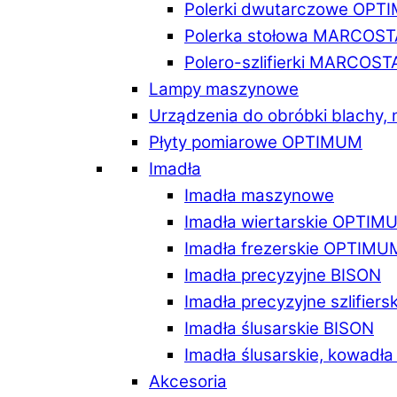
Polerki dwutarczowe OPT
Polerka stołowa MARCOST
Polero-szlifierki MARCOST
Lampy maszynowe
Urządzenia do obróbki blachy,
Płyty pomiarowe OPTIMUM
Imadła
Imadła maszynowe
Imadła wiertarskie OPTIM
Imadła frezerskie OPTIMU
Imadła precyzyjne BISON
Imadła precyzyjne szlifiers
Imadła ślusarskie BISON
Imadła ślusarskie, kowadł
Akcesoria