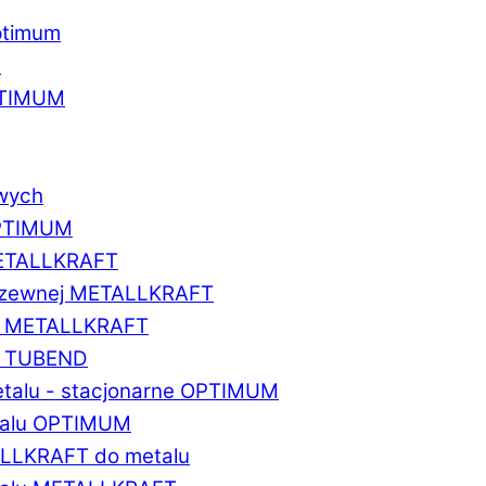
ptimum
u
PTIMUM
owych
OPTIMUM
METALLKRAFT
erdzewnej METALLKRAFT
um METALLKRAFT
um TUBEND
etalu - stacjonarne OPTIMUM
etalu OPTIMUM
ALLKRAFT do metalu