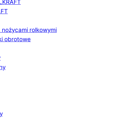
LLKRAFT
AFT
z nożycami rolkowymi
ki obrotowe
y
chy
y