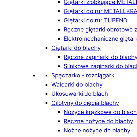
Giętarki żłobkujące META
Giętarki do rur METALLKR
Giętarki do rur TUBEND
Ręczne giętarki obrotowe 
Elektromechaniczne giętar
Giętarki do blachy
Ręczne zaginarki do blach
Silnikowe zaginarki do bla
Spęczarko - rozciągarki
Walcarki do blachy
Ukosowarki do blach
Gilotyny do cięcia blachy
Nożyce krążkowe do blach
Ręczne nożyce do blachy
Nożne nożyce do blachy