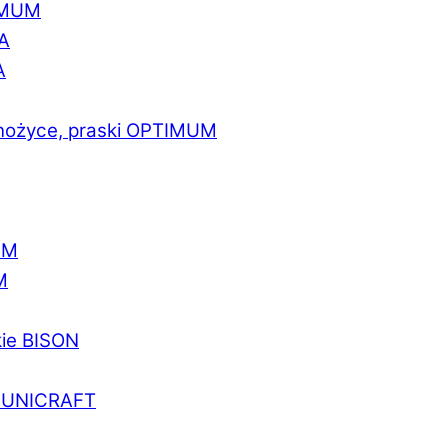
IMUM
A
A
 nożyce, praski OPTIMUM
UM
M
kie BISON
a UNICRAFT