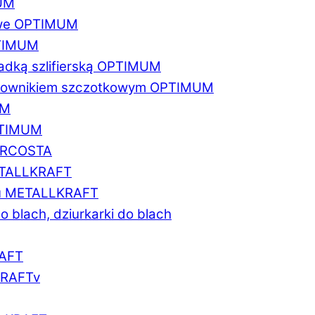
MUM
zowe OPTIMUM
PTIMUM
asadką szlifierską OPTIMUM
gratownikiem szczotkowym OPTIMUM
UM
OPTIMUM
MARCOSTA
METALLKRAFT
atu METALLKRAFT
o blach, dziurkarki do blach
RAFT
LKRAFTv