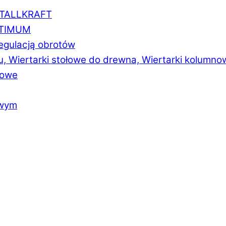
ETALLKRAFT
PTIMUM
regulacją obrotów
u, Wiertarki stołowe do drewna, Wiertarki kolumno
łowe
owym