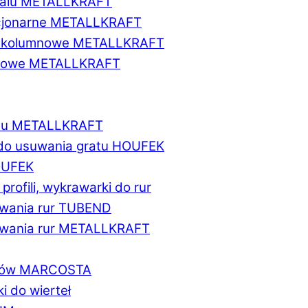
etalu METALLKRAFT
acjonarne METALLKRAFT
wukolumnowe METALLKRAFT
ionowe METALLKRAFT
talu METALLKRAFT
 do usuwania gratu HOUFEK
HOUFEK
do profili, wykrawarki do rur
fowania rur TUBEND
ifowania rur METALLKRAFT
worów MARCOSTA
ki do wierteł