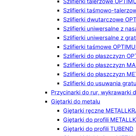
Szlifierki talerzowe OPTI
Szlifierki taśmowo-taler
Szlifierki dwutarczowe O
Szlifierki uniwersalne z n
Szlifierki uniwersalne z 
Szlifierki taśmowe OPTIM
Szlifierki do płaszczyzn 
Szlifierki do płaszczyzn 
Szlifierki do płaszczyzn 
Szlifierki do usuwania gr
Przycinarki do rur, wykrawarki d
Giętarki do metalu
Giętarki ręczne METALLK
Giętarki do profili METAL
Giętarki do profili TUBEND