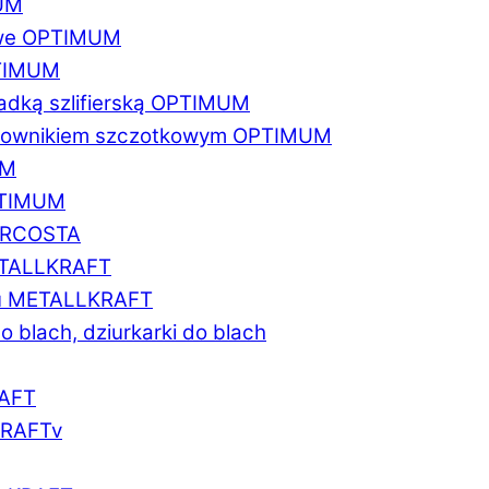
MUM
zowe OPTIMUM
PTIMUM
asadką szlifierską OPTIMUM
gratownikiem szczotkowym OPTIMUM
UM
OPTIMUM
MARCOSTA
METALLKRAFT
atu METALLKRAFT
o blach, dziurkarki do blach
RAFT
LKRAFTv