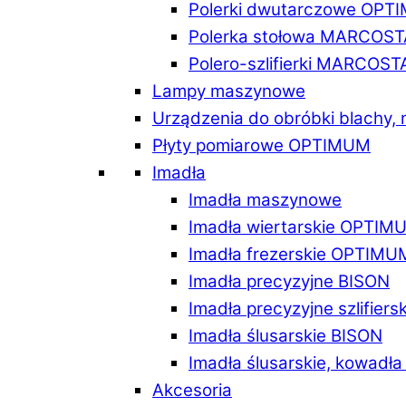
Polerki dwutarczowe OPT
Polerka stołowa MARCOST
Polero-szlifierki MARCOST
Lampy maszynowe
Urządzenia do obróbki blachy,
Płyty pomiarowe OPTIMUM
Imadła
Imadła maszynowe
Imadła wiertarskie OPTIM
Imadła frezerskie OPTIMU
Imadła precyzyjne BISON
Imadła precyzyjne szlifiers
Imadła ślusarskie BISON
Imadła ślusarskie, kowadł
Akcesoria