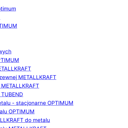
ptimum
u
PTIMUM
owych
OPTIMUM
METALLKRAFT
erdzewnej METALLKRAFT
um METALLKRAFT
um TUBEND
etalu - stacjonarne OPTIMUM
etalu OPTIMUM
ALLKRAFT do metalu