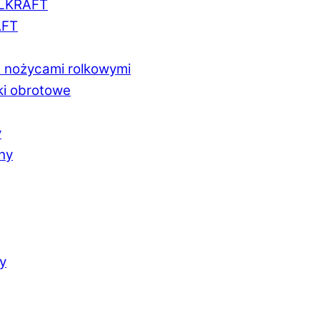
LLKRAFT
AFT
z nożycami rolkowymi
ki obrotowe
y
chy
y