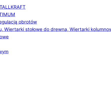
ETALLKRAFT
PTIMUM
regulacją obrotów
u, Wiertarki stołowe do drewna, Wiertarki kolumno
łowe
owym