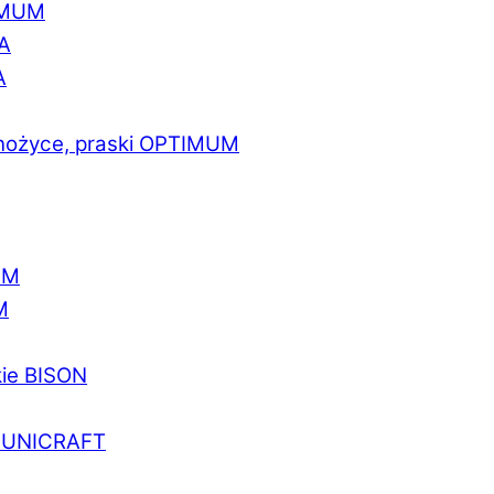
IMUM
A
A
 nożyce, praski OPTIMUM
UM
M
kie BISON
a UNICRAFT