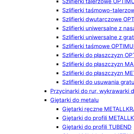
Szlifierki talerzowe OPTI
Szlifierki taśmowo-taler
Szlifierki dwutarczowe O
Szlifierki uniwersalne z n
Szlifierki uniwersalne z 
Szlifierki taśmowe OPTIM
Szlifierki do płaszczyzn 
Szlifierki do płaszczyzn 
Szlifierki do płaszczyzn 
Szlifierki do usuwania gr
Przycinarki do rur, wykrawarki d
Giętarki do metalu
Giętarki ręczne METALLK
Giętarki do profili METAL
Giętarki do profili TUBEND