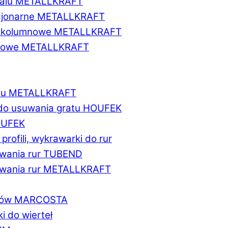
etalu METALLKRAFT
acjonarne METALLKRAFT
wukolumnowe METALLKRAFT
ionowe METALLKRAFT
talu METALLKRAFT
 do usuwania gratu HOUFEK
HOUFEK
do profili, wykrawarki do rur
fowania rur TUBEND
ifowania rur METALLKRAFT
worów MARCOSTA
ki do wierteł