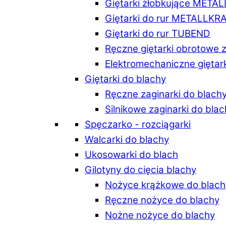
Giętarki żłobkujące META
Giętarki do rur METALLKR
Giętarki do rur TUBEND
Ręczne giętarki obrotowe 
Elektromechaniczne giętar
Giętarki do blachy
Ręczne zaginarki do blach
Silnikowe zaginarki do bla
Spęczarko - rozciągarki
Walcarki do blachy
Ukosowarki do blach
Gilotyny do cięcia blachy
Nożyce krążkowe do blach
Ręczne nożyce do blachy
Nożne nożyce do blachy