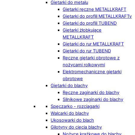
Giętarki do metalu
Giętarki ręczne METALLKRAFT
Giętarki do profili METALLKRAFTv
Giętarki do profili TUBEND
Giętarki żłobkujące
METALLKRAFT
Giętarki do rur METALLKRAFT
Giętarki do rur TUBEND
Ręczne giętarki obrotowe z
nożycami rolkowymi
Elektromechaniczne giętarki
obrotowe
Giętarki do blachy
Ręczne zaginarki do blachy
Silnikowe zaginarki do blachy
Spęczarko - rozciągarki
Walcarki do blachy
Ukosowarki do blach
Gilotyny do cięcia blachy
Nożyce krążkowe do blachy