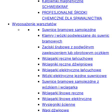
Kątowniki magnetyczne
SCHWEIßKRAF
PROFESJONALNE ŚRODKI
CHEMICZNE DLA SPAWALNICTWA
Wyposażenie warsztatów
Suwnice bramowe samojezdne
Klamry i wózki podwieszane do suwnic
bramowych
Zaciski śrubowe z podwójnym
zawieszeniem lub obrotowym oczkiem
Wciągarki ręczne łańcuchowe
Wciągniki ręczne dźwigniowe
Wciągarki elektryczne łańcuchowe
Wózki elektryczne jezdne suwnicowe
Suwnice bramowe samojezdne z
wózkiem i wciągarką
Wciągarki linowe ręczne
Wciągarki linowe elektryczne
Wysięgniki ścienne
Wagi dźwigowe