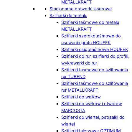
METALLKRAFT
Stacjonarne grawerki laserowe
Szlifierki do metalu
Szlifierki taśmowe do metalu
METALLKRAFT
Szlifierki szerokotaśmowe do
usuwania gratu HOUFEK
Szlifierki długotaśmowe HOUFEK
Szlifierki do rur, szlifierki do profili,
wykrawarki do rur
Szlifierki taśmowe do szlifowania
rur TUBEND
Szlifierki taśmowe do szlifowania
rur METALLKRAFT
Szlifierki do wałków
Szlifierki do wałków i otworów
MARCOSTA
Szlifierki do wierteł, ostrzałki do
wierteł
Szlifierki talerzowe OPTIMUM