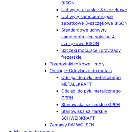
BISON
Uchwyty tokarskie 3 szczękowe
Uchwyty samocentrujące
zębatkowe 3-szczękowe BISON
Standardowe uchwyty
samocentrujące spiralne 4-
szczękowe BISON
Szczęki mocujące i przyrządy
frezerskie
Przenośniki rolkowe - stoły
Odciągi - Odpylacze do metalu
Odciągi do pyłu metalicznego
METALLKRAFT
Odciągi do pyłu metalicznego
GPPH
Stanowiska szlifierskie GPPH
Stanowiska szlifierskie
SCHWEIßKRAFT
Zestawy PW WOLSEN
Maszyny do drewna