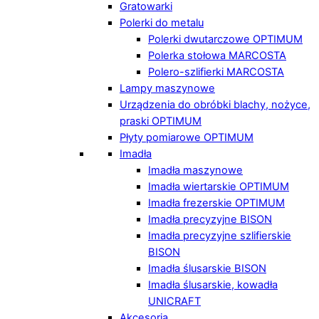
Gratowarki
Polerki do metalu
Polerki dwutarczowe OPTIMUM
Polerka stołowa MARCOSTA
Polero-szlifierki MARCOSTA
Lampy maszynowe
Urządzenia do obróbki blachy, nożyce,
praski OPTIMUM
Płyty pomiarowe OPTIMUM
Imadła
Imadła maszynowe
Imadła wiertarskie OPTIMUM
Imadła frezerskie OPTIMUM
Imadła precyzyjne BISON
Imadła precyzyjne szlifierskie
BISON
Imadła ślusarskie BISON
Imadła ślusarskie, kowadła
UNICRAFT
Akcesoria