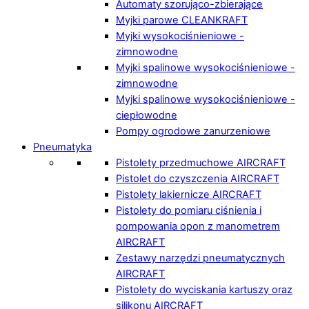
Automaty szorująco-zbierające
Myjki parowe CLEANKRAFT
Myjki wysokociśnieniowe -
zimnowodne
Myjki spalinowe wysokociśnieniowe -
zimnowodne
Myjki spalinowe wysokociśnieniowe -
ciepłowodne
Pompy ogrodowe zanurzeniowe
Pneumatyka
Pistolety przedmuchowe AIRCRAFT
Pistolet do czyszczenia AIRCRAFT
Pistolety lakiernicze AIRCRAFT
Pistolety do pomiaru ciśnienia i
pompowania opon z manometrem
AIRCRAFT
Zestawy narzędzi pneumatycznych
AIRCRAFT
Pistolety do wyciskania kartuszy oraz
silikonu AIRCRAFT