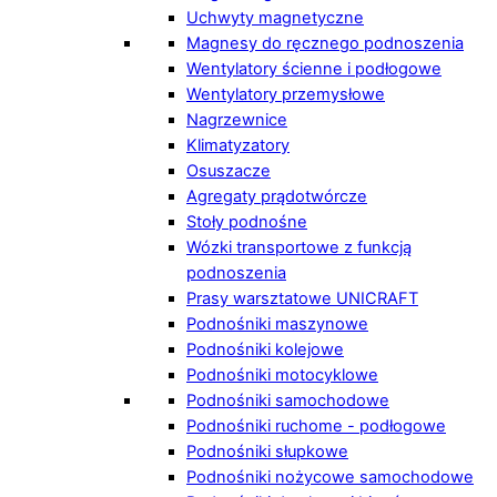
Uchwyty magnetyczne
Magnesy do ręcznego podnoszenia
Wentylatory ścienne i podłogowe
Wentylatory przemysłowe
Nagrzewnice
Klimatyzatory
Osuszacze
Agregaty prądotwórcze
Stoły podnośne
Wózki transportowe z funkcją
podnoszenia
Prasy warsztatowe UNICRAFT
Podnośniki maszynowe
Podnośniki kolejowe
Podnośniki motocyklowe
Podnośniki samochodowe
Podnośniki ruchome - podłogowe
Podnośniki słupkowe
Podnośniki nożycowe samochodowe