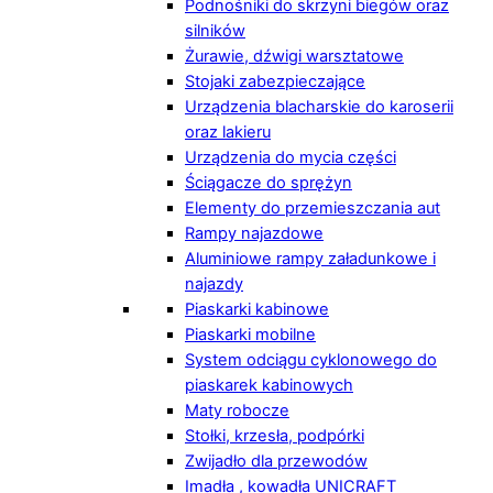
Podnośniki do skrzyni biegów oraz
silników
Żurawie, dźwigi warsztatowe
Stojaki zabezpieczające
Urządzenia blacharskie do karoserii
oraz lakieru
Urządzenia do mycia części
Ściągacze do sprężyn
Elementy do przemieszczania aut
Rampy najazdowe
Aluminiowe rampy załadunkowe i
najazdy
Piaskarki kabinowe
Piaskarki mobilne
System odciągu cyklonowego do
piaskarek kabinowych
Maty robocze
Stołki, krzesła, podpórki
Zwijadło dla przewodów
Imadła , kowadła UNICRAFT