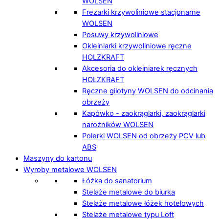
WOLSEN
Frezarki krzywoliniowe stacjonarne
WOLSEN
Posuwy krzywoliniowe
Okleiniarki krzywoliniowe ręczne
HOLZKRAFT
Akcesoria do okleiniarek ręcznych
HOLZKRAFT
Ręczne gilotyny WOLSEN do odcinania
obrzeży
Kapówko - zaokrąglarki, zaokrąglarki
narożników WOLSEN
Polerki WOLSEN od obrzeży PCV lub
ABS
Maszyny do kartonu
Wyroby metalowe WOLSEN
Łóżka do sanatorium
Stelaże metalowe do biurka
Stelaże metalowe łóżek hotelowych
Stelaże metalowe typu Loft