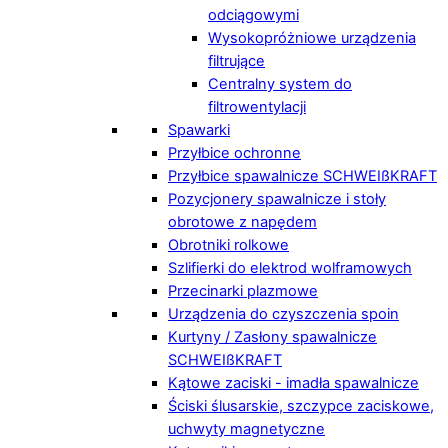
odciągowymi
Wysokopróżniowe urządzenia
filtrujące
Centralny system do
filtrowentylacji
Spawarki
Przyłbice ochronne
Przyłbice spawalnicze SCHWEIßKRAFT
Pozycjonery spawalnicze i stoły
obrotowe z napędem
Obrotniki rolkowe
Szlifierki do elektrod wolframowych
Przecinarki plazmowe
Urządzenia do czyszczenia spoin
Kurtyny / Zasłony spawalnicze
SCHWEIßKRAFT
Kątowe zaciski - imadła spawalnicze
Ściski ślusarskie, szczypce zaciskowe,
uchwyty magnetyczne