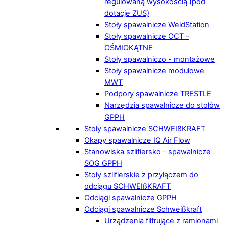
regulowaną wysokością (pod
dotacje ZUS)
Stoły spawalnicze WeldStation
Stoły spawalnicze OCT –
OŚMIOKĄTNE
Stoły spawalniczo - montażowe
Stoły spawalnicze modułowe
MWT
Podpory spawalnicze TRESTLE
Narzędzia spawalnicze do stołów
GPPH
Stoły spawalnicze SCHWEIßKRAFT
Okapy spawalnicze IQ Air Flow
Stanowiska szlifiersko - spawalnicze
SOG GPPH
Stoły szlifierskie z przyłączem do
odciągu SCHWEIßKRAFT
Odciągi spawalnicze GPPH
Odciągi spawalnicze Schweißkraft
Urządzenia filtrujące z ramionami