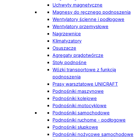
Uchwyty magnetyczne
Magnesy do ręcznego podnoszenia
Wentylatory ścienne i podłogowe
Wentylatory przemysłowe
Nagrzewnice
Klimatyzatory
Osuszacze
Agregaty prądotwórcze
Stoły podnośne
Wózki transportowe z funkcją
podnoszenia
Prasy warsztatowe UNICRAFT
Podnośniki maszynowe
Podnośniki kolejowe
Podnośniki motocyklowe
Podnośniki samochodowe
Podnośniki ruchome - podłogowe
Podnośniki słupkowe
Podnośniki nożycowe samochodowe