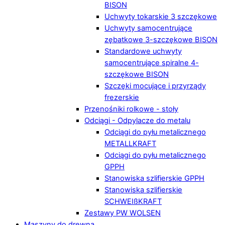
BISON
Uchwyty tokarskie 3 szczękowe
Uchwyty samocentrujące
zębatkowe 3-szczękowe BISON
Standardowe uchwyty
samocentrujące spiralne 4-
szczękowe BISON
Szczęki mocujące i przyrządy
frezerskie
Przenośniki rolkowe - stoły
Odciągi - Odpylacze do metalu
Odciągi do pyłu metalicznego
METALLKRAFT
Odciągi do pyłu metalicznego
GPPH
Stanowiska szlifierskie GPPH
Stanowiska szlifierskie
SCHWEIßKRAFT
Zestawy PW WOLSEN
Maszyny do drewna