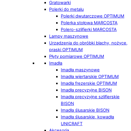
Gratowarki
Polerki do metalu
Polerki dwutarczowe OPTIMUM
Polerka stołowa MARCOSTA
Polero-szlifierki MARCOSTA
Lampy maszynowe
Urządzenia do obróbki blachy, nożyce,
praski OPTIMUM
Płyty pomiarowe OPTIMUM
Imadła
Imadła maszynowe
Imadła wiertarskie OPTIMUM
Imadła frezerskie OPTIMUM
Imadła precyzyjne BISON
Imadła precyzyjne szlifierskie
BISON
Imadła ślusarskie BISON
Imadła ślusarskie, kowadła
UNICRAFT
Akcesoria