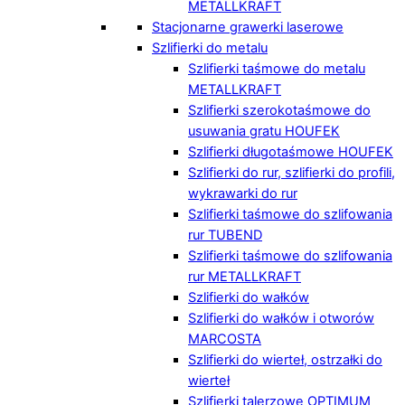
METALLKRAFT
Stacjonarne grawerki laserowe
Szlifierki do metalu
Szlifierki taśmowe do metalu
METALLKRAFT
Szlifierki szerokotaśmowe do
usuwania gratu HOUFEK
Szlifierki długotaśmowe HOUFEK
Szlifierki do rur, szlifierki do profili,
wykrawarki do rur
Szlifierki taśmowe do szlifowania
rur TUBEND
Szlifierki taśmowe do szlifowania
rur METALLKRAFT
Szlifierki do wałków
Szlifierki do wałków i otworów
MARCOSTA
Szlifierki do wierteł, ostrzałki do
wierteł
Szlifierki talerzowe OPTIMUM