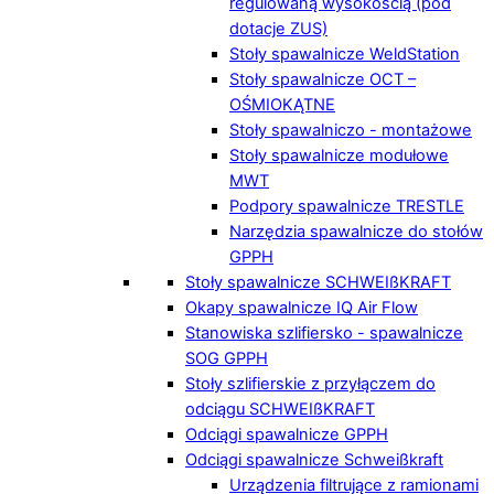
regulowaną wysokością (pod
dotacje ZUS)
Stoły spawalnicze WeldStation
Stoły spawalnicze OCT –
OŚMIOKĄTNE
Stoły spawalniczo - montażowe
Stoły spawalnicze modułowe
MWT
Podpory spawalnicze TRESTLE
Narzędzia spawalnicze do stołów
GPPH
Stoły spawalnicze SCHWEIßKRAFT
Okapy spawalnicze IQ Air Flow
Stanowiska szlifiersko - spawalnicze
SOG GPPH
Stoły szlifierskie z przyłączem do
odciągu SCHWEIßKRAFT
Odciągi spawalnicze GPPH
Odciągi spawalnicze Schweißkraft
Urządzenia filtrujące z ramionami