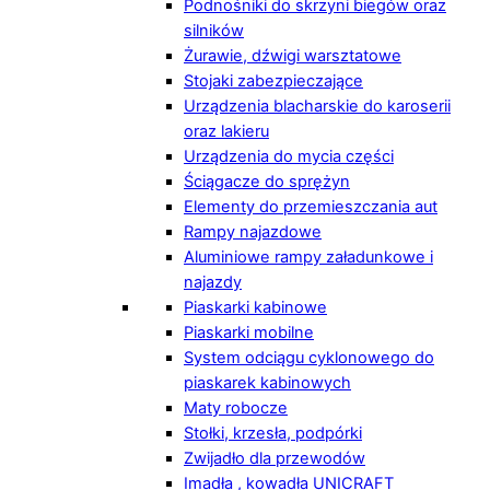
Podnośniki do skrzyni biegów oraz
silników
Żurawie, dźwigi warsztatowe
Stojaki zabezpieczające
Urządzenia blacharskie do karoserii
oraz lakieru
Urządzenia do mycia części
Ściągacze do sprężyn
Elementy do przemieszczania aut
Rampy najazdowe
Aluminiowe rampy załadunkowe i
najazdy
Piaskarki kabinowe
Piaskarki mobilne
System odciągu cyklonowego do
piaskarek kabinowych
Maty robocze
Stołki, krzesła, podpórki
Zwijadło dla przewodów
Imadła , kowadła UNICRAFT