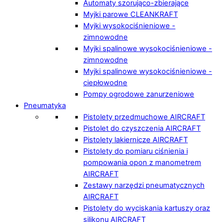
Automaty szorująco-zbierające
Myjki parowe CLEANKRAFT
Myjki wysokociśnieniowe -
zimnowodne
Myjki spalinowe wysokociśnieniowe -
zimnowodne
Myjki spalinowe wysokociśnieniowe -
ciepłowodne
Pompy ogrodowe zanurzeniowe
Pneumatyka
Pistolety przedmuchowe AIRCRAFT
Pistolet do czyszczenia AIRCRAFT
Pistolety lakiernicze AIRCRAFT
Pistolety do pomiaru ciśnienia i
pompowania opon z manometrem
AIRCRAFT
Zestawy narzędzi pneumatycznych
AIRCRAFT
Pistolety do wyciskania kartuszy oraz
silikonu AIRCRAFT