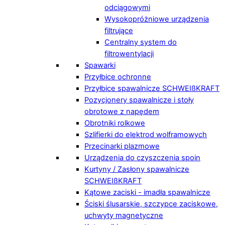
odciągowymi
Wysokopróżniowe urządzenia
filtrujące
Centralny system do
filtrowentylacji
Spawarki
Przyłbice ochronne
Przyłbice spawalnicze SCHWEIßKRAFT
Pozycjonery spawalnicze i stoły
obrotowe z napędem
Obrotniki rolkowe
Szlifierki do elektrod wolframowych
Przecinarki plazmowe
Urządzenia do czyszczenia spoin
Kurtyny / Zasłony spawalnicze
SCHWEIßKRAFT
Kątowe zaciski - imadła spawalnicze
Ściski ślusarskie, szczypce zaciskowe,
uchwyty magnetyczne