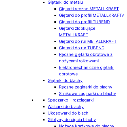
Giętarki do metalu
Giętarki ręczne METALLKRAFT
Giętarki do profili METALLKRAFTv
Giętarki do profili TUBEND
Giętarki żłobkujące
METALLKRAFT
Giętarki do rur METALLKRAFT
Giętarki do rur TUBEND
Ręczne giętarki obrotowe z
nożycami rolkowymi
Elektromechaniczne giętarki
obrotowe
Giętarki do blachy
Ręczne zaginarki do blachy
Silnikowe zaginarki do blachy
Spęczarko - rozciągarki
Walcarki do blachy
Ukosowarki do blach
Gilotyny do cięcia blachy
Nożyce krążkowe do blachy