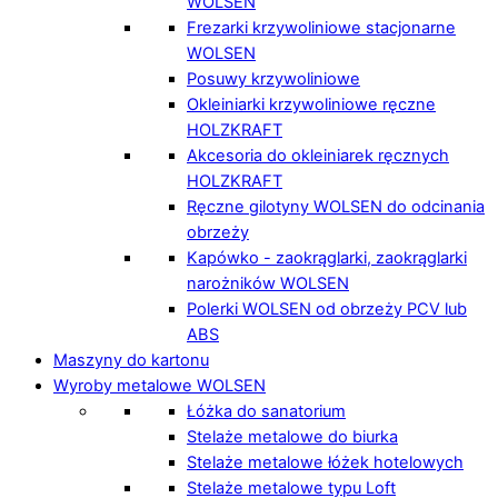
WOLSEN
Frezarki krzywoliniowe stacjonarne
WOLSEN
Posuwy krzywoliniowe
Okleiniarki krzywoliniowe ręczne
HOLZKRAFT
Akcesoria do okleiniarek ręcznych
HOLZKRAFT
Ręczne gilotyny WOLSEN do odcinania
obrzeży
Kapówko - zaokrąglarki, zaokrąglarki
narożników WOLSEN
Polerki WOLSEN od obrzeży PCV lub
ABS
Maszyny do kartonu
Wyroby metalowe WOLSEN
Łóżka do sanatorium
Stelaże metalowe do biurka
Stelaże metalowe łóżek hotelowych
Stelaże metalowe typu Loft