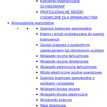
Kątowniki magnetyczne
SCHWEIßKRAF
PROFESJONALNE ŚRODKI
CHEMICZNE DLA SPAWALNICTWA
Wyposażenie warsztatów
Suwnice bramowe samojezdne
Klamry i wózki podwieszane do suwnic
bramowych
Zaciski śrubowe z podwójnym
zawieszeniem lub obrotowym oczkiem
Wciągarki ręczne łańcuchowe
Wciągniki ręczne dźwigniowe
Wciągarki elektryczne łańcuchowe
Wózki elektryczne jezdne suwnicowe
Suwnice bramowe samojezdne z
wózkiem i wciągarką
Wciągarki linowe ręczne
Wciągarki linowe elektryczne
Wysięgniki ścienne
Wagi dźwigowe