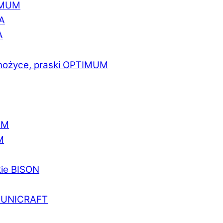
IMUM
A
A
 nożyce, praski OPTIMUM
UM
M
kie BISON
a UNICRAFT