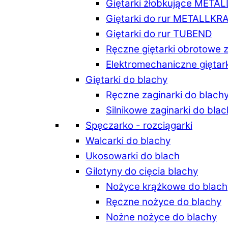
Giętarki żłobkujące META
Giętarki do rur METALLKR
Giętarki do rur TUBEND
Ręczne giętarki obrotowe 
Elektromechaniczne giętar
Giętarki do blachy
Ręczne zaginarki do blach
Silnikowe zaginarki do bla
Spęczarko - rozciągarki
Walcarki do blachy
Ukosowarki do blach
Gilotyny do cięcia blachy
Nożyce krążkowe do blach
Ręczne nożyce do blachy
Nożne nożyce do blachy