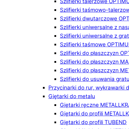
Szlifierki talerzowe OPTI
Szlifierki taśmowo-taler
Szlifierki dwutarczowe O
Szlifierki uniwersalne z n
Szlifierki uniwersalne z 
Szlifierki taśmowe OPTIM
Szlifierki do płaszczyzn 
Szlifierki do płaszczyzn 
Szlifierki do płaszczyzn 
Szlifierki do usuwania gr
Przycinarki do rur, wykrawarki d
Giętarki do metalu
Giętarki ręczne METALLK
Giętarki do profili METAL
Giętarki do profili TUBEND