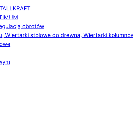
ETALLKRAFT
PTIMUM
regulacją obrotów
u, Wiertarki stołowe do drewna, Wiertarki kolumno
łowe
owym