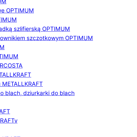
MUM
zowe OPTIMUM
PTIMUM
asadką szlifierską OPTIMUM
gratownikiem szczotkowym OPTIMUM
UM
OPTIMUM
MARCOSTA
METALLKRAFT
atu METALLKRAFT
o blach, dziurkarki do blach
RAFT
LKRAFTv