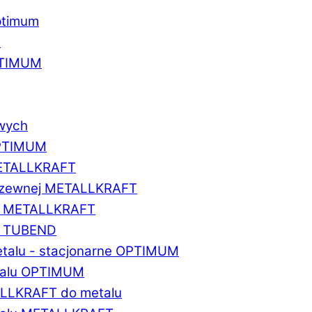
ptimum
u
PTIMUM
owych
OPTIMUM
METALLKRAFT
erdzewnej METALLKRAFT
um METALLKRAFT
um TUBEND
etalu - stacjonarne OPTIMUM
etalu OPTIMUM
ALLKRAFT do metalu