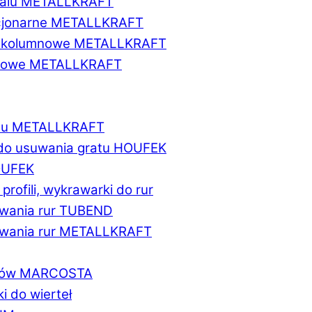
etalu METALLKRAFT
acjonarne METALLKRAFT
wukolumnowe METALLKRAFT
ionowe METALLKRAFT
talu METALLKRAFT
 do usuwania gratu HOUFEK
HOUFEK
do profili, wykrawarki do rur
fowania rur TUBEND
ifowania rur METALLKRAFT
worów MARCOSTA
ki do wierteł