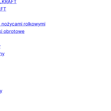
LLKRAFT
AFT
z nożycami rolkowymi
ki obrotowe
y
chy
y