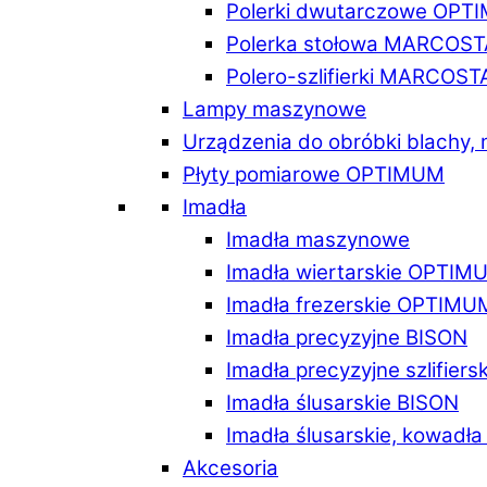
Polerki dwutarczowe OPT
Polerka stołowa MARCOST
Polero-szlifierki MARCOST
Lampy maszynowe
Urządzenia do obróbki blachy,
Płyty pomiarowe OPTIMUM
Imadła
Imadła maszynowe
Imadła wiertarskie OPTIM
Imadła frezerskie OPTIMU
Imadła precyzyjne BISON
Imadła precyzyjne szlifiers
Imadła ślusarskie BISON
Imadła ślusarskie, kowadł
Akcesoria