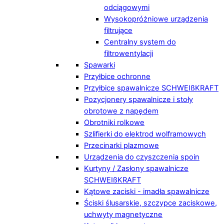
odciągowymi
Wysokopróżniowe urządzenia
filtrujące
Centralny system do
filtrowentylacji
Spawarki
Przyłbice ochronne
Przyłbice spawalnicze SCHWEIßKRAFT
Pozycjonery spawalnicze i stoły
obrotowe z napędem
Obrotniki rolkowe
Szlifierki do elektrod wolframowych
Przecinarki plazmowe
Urządzenia do czyszczenia spoin
Kurtyny / Zasłony spawalnicze
SCHWEIßKRAFT
Kątowe zaciski - imadła spawalnicze
Ściski ślusarskie, szczypce zaciskowe,
uchwyty magnetyczne