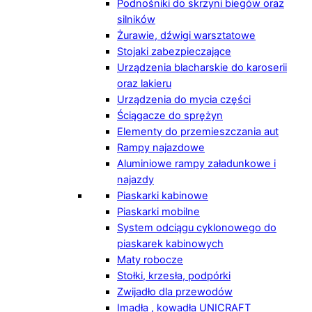
Podnośniki do skrzyni biegów oraz
silników
Żurawie, dźwigi warsztatowe
Stojaki zabezpieczające
Urządzenia blacharskie do karoserii
oraz lakieru
Urządzenia do mycia części
Ściągacze do sprężyn
Elementy do przemieszczania aut
Rampy najazdowe
Aluminiowe rampy załadunkowe i
najazdy
Piaskarki kabinowe
Piaskarki mobilne
System odciągu cyklonowego do
piaskarek kabinowych
Maty robocze
Stołki, krzesła, podpórki
Zwijadło dla przewodów
Imadła , kowadła UNICRAFT