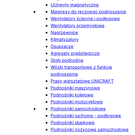
Uchwyty magnetyczne
Magnesy do ręcznego podnoszenia
Wentylatory ścienne i podłogowe
Wentylatory przemysłowe
Nagrzewnice
Klimatyzatory
Osuszacze
Agregaty prądotwórcze
Stoły podnośne
Wózki transportowe z funkcją
podnoszenia
Prasy warsztatowe UNICRAFT
Podnośniki maszynowe
Podnośniki kolejowe
Podnośniki motocyklowe
Podnośniki samochodowe
Podnośniki ruchome - podłogowe
Podnośniki słupkowe
Podnośniki nożycowe samochodowe