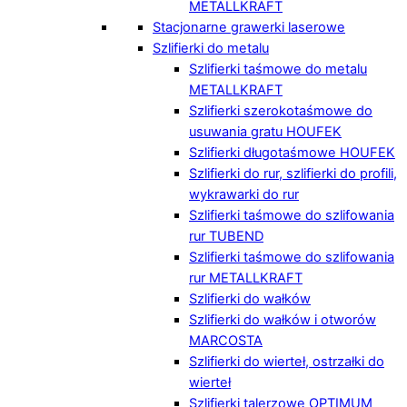
METALLKRAFT
Stacjonarne grawerki laserowe
Szlifierki do metalu
Szlifierki taśmowe do metalu
METALLKRAFT
Szlifierki szerokotaśmowe do
usuwania gratu HOUFEK
Szlifierki długotaśmowe HOUFEK
Szlifierki do rur, szlifierki do profili,
wykrawarki do rur
Szlifierki taśmowe do szlifowania
rur TUBEND
Szlifierki taśmowe do szlifowania
rur METALLKRAFT
Szlifierki do wałków
Szlifierki do wałków i otworów
MARCOSTA
Szlifierki do wierteł, ostrzałki do
wierteł
Szlifierki talerzowe OPTIMUM