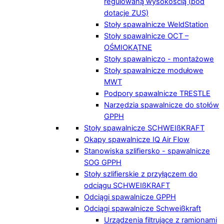
regulowaną wysokością (pod
dotacje ZUS)
Stoły spawalnicze WeldStation
Stoły spawalnicze OCT –
OŚMIOKĄTNE
Stoły spawalniczo - montażowe
Stoły spawalnicze modułowe
MWT
Podpory spawalnicze TRESTLE
Narzędzia spawalnicze do stołów
GPPH
Stoły spawalnicze SCHWEIßKRAFT
Okapy spawalnicze IQ Air Flow
Stanowiska szlifiersko - spawalnicze
SOG GPPH
Stoły szlifierskie z przyłączem do
odciągu SCHWEIßKRAFT
Odciągi spawalnicze GPPH
Odciągi spawalnicze Schweißkraft
Urządzenia filtrujące z ramionami