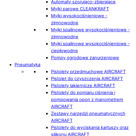
Automaty szorująco-zbierające
Myjki parowe CLEANKRAFT
Myjki wysokociśnieniowe -
zimnowodne
Myjki spalinowe wysokociśnieniowe -
zimnowodne
Myjki spalinowe wysokociśnieniowe -
ciepłowodne
Pompy ogrodowe zanurzeniowe
Pneumatyka
Pistolety przedmuchowe AIRCRAFT
Pistolet do czyszczenia AIRCRAFT
Pistolety lakiernicze AIRCRAFT
Pistolety do pomiaru ciśnienia i
pompowania opon z manometrem
AIRCRAFT
Zestawy narzędzi pneumatycznych
AIRCRAFT
Pistolety do wyciskania kartuszy oraz
silikonu AIRCRAFT