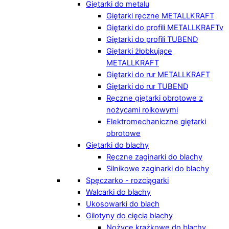
Giętarki do metalu
Giętarki ręczne METALLKRAFT
Giętarki do profili METALLKRAFTv
Giętarki do profili TUBEND
Giętarki żłobkujące
METALLKRAFT
Giętarki do rur METALLKRAFT
Giętarki do rur TUBEND
Ręczne giętarki obrotowe z
nożycami rolkowymi
Elektromechaniczne giętarki
obrotowe
Giętarki do blachy
Ręczne zaginarki do blachy
Silnikowe zaginarki do blachy
Spęczarko - rozciągarki
Walcarki do blachy
Ukosowarki do blach
Gilotyny do cięcia blachy
Nożyce krążkowe do blachy