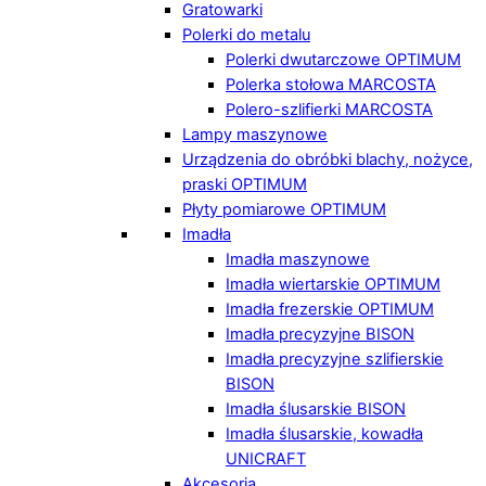
Gratowarki
Polerki do metalu
Polerki dwutarczowe OPTIMUM
Polerka stołowa MARCOSTA
Polero-szlifierki MARCOSTA
Lampy maszynowe
Urządzenia do obróbki blachy, nożyce,
praski OPTIMUM
Płyty pomiarowe OPTIMUM
Imadła
Imadła maszynowe
Imadła wiertarskie OPTIMUM
Imadła frezerskie OPTIMUM
Imadła precyzyjne BISON
Imadła precyzyjne szlifierskie
BISON
Imadła ślusarskie BISON
Imadła ślusarskie, kowadła
UNICRAFT
Akcesoria