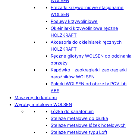
WOLSEN
Frezarki krzywoliniowe stacjonarne
WOLSEN
Posuwy krzywoliniowe
Okleiniarki krzywoliniowe ręczne
HOLZKRAFT
Akcesoria do okleiniarek ręcznych
HOLZKRAFT
Ręczne gilotyny WOLSEN do odcinania
obrzeży
Kapówko - zaokrąglarki, zaokrąglarki
narożników WOLSEN
Polerki WOLSEN od obrzeży PCV lub
ABS
Maszyny do kartonu
Wyroby metalowe WOLSEN
Łóżka do sanatorium
Stelaże metalowe do biurka
Stelaże metalowe łóżek hotelowych
Stelaże metalowe typu Loft