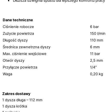
Dłuższa dźwignia spustu dla lepszego komfortu pracy
Dane techniczne
Ciśnienie robocze
6 bar
Zużycie powietrza
150 l/min
Długość dyszy
110 mm
Średnica zewnetrzna dyszy
6 mm
Max. ciśnienie wejściowe
11 bar
Otwór dyszy
2,5 mm
Przyłącze powietrza
1/4″
Waga
0,20 kg
Zakres dostawy
1 dysza długa – 112 mm
1 dysza krótka