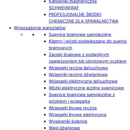
Kątowniki magnetyczne
SCHWEIßKRAF
PROFESJONALNE ŚRODKI
CHEMICZNE DLA SPAWALNICTWA
Wyposażenie warsztatów
Suwnice bramowe samojezdne
Klamry i wózki podwieszane do suwnic
bramowych
Zaciski śrubowe z podwójnym
zawieszeniem lub obrotowym oczkiem
Wciągarki ręczne łańcuchowe
Wciągniki ręczne dźwigniowe
Wciągarki elektryczne łańcuchowe
Wózki elektryczne jezdne suwnicowe
Suwnice bramowe samojezdne z
wózkiem i wciągarką
Wciągarki linowe ręczne
Wciągarki linowe elektryczne
Wysięgniki ścienne
Wagi dźwigowe