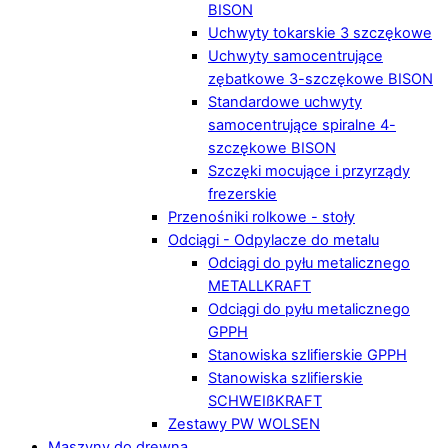
BISON
Uchwyty tokarskie 3 szczękowe
Uchwyty samocentrujące
zębatkowe 3-szczękowe BISON
Standardowe uchwyty
samocentrujące spiralne 4-
szczękowe BISON
Szczęki mocujące i przyrządy
frezerskie
Przenośniki rolkowe - stoły
Odciągi - Odpylacze do metalu
Odciągi do pyłu metalicznego
METALLKRAFT
Odciągi do pyłu metalicznego
GPPH
Stanowiska szlifierskie GPPH
Stanowiska szlifierskie
SCHWEIßKRAFT
Zestawy PW WOLSEN
Maszyny do drewna