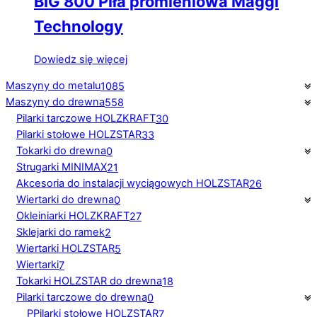
BIG 800 Piła promieniowa Maggi
Technology
Dowiedz się więcej
Maszyny do metalu
1085
Maszyny do drewna
558
Pilarki tarczowe HOLZKRAFT
30
Pilarki stołowe HOLZSTAR
33
Tokarki do drewna
0
Strugarki MINIMAX
21
Akcesoria do instalacji wyciągowych HOLZSTAR
26
Wiertarki do drewna
0
Okleiniarki HOLZKRAFT
27
Sklejarki do ramek
2
Wiertarki HOLZSTAR
5
Wiertarki
7
Tokarki HOLZSTAR do drewna
18
Pilarki tarczowe do drewna
0
PPilarki stołowe HOLZSTAR
7