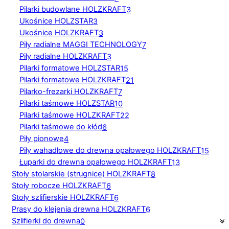
Pilarki budowlane HOLZKRAFT
3
Ukośnice HOLZSTAR
3
Ukośnice HOLZKRAFT
3
Piły radialne MAGGI TECHNOLOGY
7
Piły radialne HOLZKRAFT
3
Pilarki formatowe HOLZSTAR
15
Pilarki formatowe HOLZKRAFT
21
Pilarko-frezarki HOLZKRAFT
7
Pilarki taśmowe HOLZSTAR
10
Pilarki taśmowe HOLZKRAFT
22
Pilarki taśmowe do kłód
6
Piły pionowe
4
Piły wahadłowe do drewna opałowego HOLZKRAFT
15
Łuparki do drewna opałowego HOLZKRAFT
13
Stoły stolarskie (strugnice) HOLZKRAFT
8
Stoły robocze HOLZKRAFT
6
Stoły szlifierskie HOLZKRAFT
6
Prasy do klejenia drewna HOLZKRAFT
6
Szlifierki do drewna
0