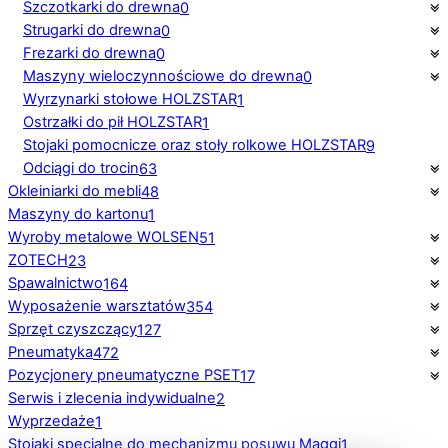
Szczotkarki do drewna
0
Strugarki do drewna
0
Frezarki do drewna
0
Maszyny wieloczynnościowe do drewna
0
Wyrzynarki stołowe HOLZSTAR
1
Ostrzałki do pił HOLZSTAR
1
Stojaki pomocnicze oraz stoły rolkowe HOLZSTAR
9
Odciągi do trocin
63
Okleiniarki do mebli
48
Maszyny do kartonu
1
Wyroby metalowe WOLSEN
51
ZOTECH
23
Spawalnictwo
164
Wyposażenie warsztatów
354
Sprzęt czyszczący
127
Pneumatyka
472
Pozycjonery pneumatyczne PSET
17
Serwis i zlecenia indywidualne
2
Wyprzedaże
1
Stojaki specjalne do mechanizmu posuwu Maggi
1