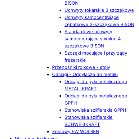
BISON
Uchwyty tokarskie 3 szczękowe
Uchwyty samocentrujące
zębatkowe 3-szczękowe BISON
Standardowe uchwyty
samocentrujące spiralne 4-
szczękowe BISON
Szczęki mocujące i przyrządy
frezerskie
Przenośniki rolkowe - stoły
Odciągi - Odpylacze do metalu
Odciągi do pyłu metalicznego
METALLKRAFT
Odciągi do pyłu metalicznego
GPPH
Stanowiska szlifierskie GPPH
Stanowiska szlifierskie
SCHWEIßKRAFT
Zestawy PW WOLSEN
Maszyny do drewna