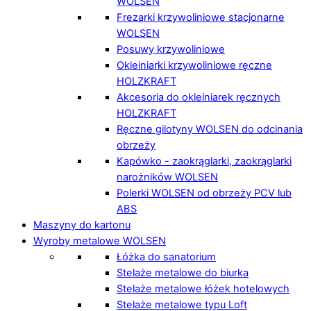
WOLSEN
Frezarki krzywoliniowe stacjonarne
WOLSEN
Posuwy krzywoliniowe
Okleiniarki krzywoliniowe ręczne
HOLZKRAFT
Akcesoria do okleiniarek ręcznych
HOLZKRAFT
Ręczne gilotyny WOLSEN do odcinania
obrzeży
Kapówko - zaokrąglarki, zaokrąglarki
narożników WOLSEN
Polerki WOLSEN od obrzeży PCV lub
ABS
Maszyny do kartonu
Wyroby metalowe WOLSEN
Łóżka do sanatorium
Stelaże metalowe do biurka
Stelaże metalowe łóżek hotelowych
Stelaże metalowe typu Loft