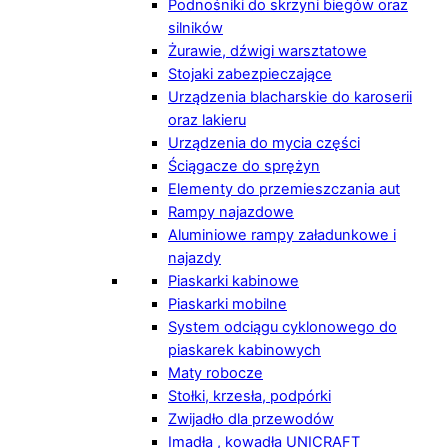
Podnośniki do skrzyni biegów oraz
silników
Żurawie, dźwigi warsztatowe
Stojaki zabezpieczające
Urządzenia blacharskie do karoserii
oraz lakieru
Urządzenia do mycia części
Ściągacze do sprężyn
Elementy do przemieszczania aut
Rampy najazdowe
Aluminiowe rampy załadunkowe i
najazdy
Piaskarki kabinowe
Piaskarki mobilne
System odciągu cyklonowego do
piaskarek kabinowych
Maty robocze
Stołki, krzesła, podpórki
Zwijadło dla przewodów
Imadła , kowadła UNICRAFT