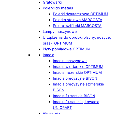
Gratowarki
Polerki do metalu
Polerki dwutarczowe OPTIMUM
Polerka stołowa MARCOSTA
Polero-szlifierki MARCOSTA
Lampy maszynowe
Urządzenia do obróbki blachy, nożyce,
praski OPTIMUM
Płyty pomiarowe OPTIMUM
Imadła
Imadła maszynowe
Imadła wiertarskie OPTIMUM
Imadła frezerskie OPTIMUM
Imadła precyzyjne BISON
Imadła precyzyjne szlifierskie
BISON
Imadła ślusarskie BISON
Imadła ślusarskie, kowadła
UNICRAFT
Akcesoria