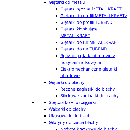
Giętarki do metalu
Giętarki ręczne METALLKRAFT
Giętarki do profili METALLKRAFTv
Giętarki do profili TUBEND
Giętarki żłobkujące
METALLKRAFT
Giętarki do rur METALLKRAFT
Giętarki do rur TUBEND
Ręczne giętarki obrotowe z
nożycami rolkowymi
Elektromechaniczne giętarki
obrotowe
Giętarki do blachy
Ręczne zaginarki do blachy
Silnikowe zaginarki do blachy
Spęczarko - rozciągarki
Walcarki do blachy
Ukosowarki do blach
Gilotyny do cięcia blachy
Nożyce krążkowe do blachy