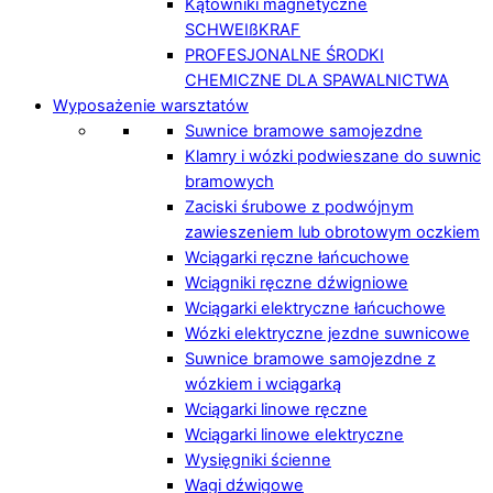
Kątowniki magnetyczne
SCHWEIßKRAF
PROFESJONALNE ŚRODKI
CHEMICZNE DLA SPAWALNICTWA
Wyposażenie warsztatów
Suwnice bramowe samojezdne
Klamry i wózki podwieszane do suwnic
bramowych
Zaciski śrubowe z podwójnym
zawieszeniem lub obrotowym oczkiem
Wciągarki ręczne łańcuchowe
Wciągniki ręczne dźwigniowe
Wciągarki elektryczne łańcuchowe
Wózki elektryczne jezdne suwnicowe
Suwnice bramowe samojezdne z
wózkiem i wciągarką
Wciągarki linowe ręczne
Wciągarki linowe elektryczne
Wysięgniki ścienne
Wagi dźwigowe