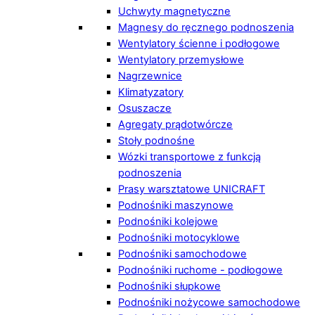
Uchwyty magnetyczne
Magnesy do ręcznego podnoszenia
Wentylatory ścienne i podłogowe
Wentylatory przemysłowe
Nagrzewnice
Klimatyzatory
Osuszacze
Agregaty prądotwórcze
Stoły podnośne
Wózki transportowe z funkcją
podnoszenia
Prasy warsztatowe UNICRAFT
Podnośniki maszynowe
Podnośniki kolejowe
Podnośniki motocyklowe
Podnośniki samochodowe
Podnośniki ruchome - podłogowe
Podnośniki słupkowe
Podnośniki nożycowe samochodowe