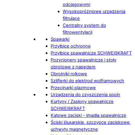
odciągowymi
Wysokopróżniowe urządzenia
filtrujące
Centralny system do
filtrowentylacji
Spawarki
Przyłbice ochronne
Przyłbice spawalnicze SCHWEIßKRAFT
Pozycjonery spawalnicze i stoły
obrotowe z napędem
Obrotniki rolkowe
Szlifierki do elektrod wolframowych
Przecinarki plazmowe
Urządzenia do czyszczenia spoin
Kurtyny / Zasłony spawalnicze
SCHWEIßKRAFT
Kątowe zaciski - imadła spawalnicze
Ściski ślusarskie, szczypce zaciskowe,
uchwyty magnetyczne