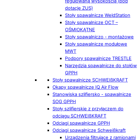
regulowaną wysokością (pod
dotacje ZUS)
Stoły spawalnicze WeldStation
Stoły spawalnicze OCT –
OŚMIOKĄTNE
Stoły spawalniczo - montażowe
Stoły spawalnicze modułowe
MWT
Podpory spawalnicze TRESTLE
Narzędzia spawalnicze do stołów
GPPH
Stoły spawalnicze SCHWEIßKRAFT
Okapy spawalnicze IQ Air Flow
Stanowiska szlifiersko - spawalnicze
SOG GPPH
Stoły szlifierskie z przyłączem do
odciągu SCHWEIßKRAFT
Odciągi spawalnicze GPPH
Odciągi spawalnicze Schweißkraft
Urządzenia filtrujące z ramionami