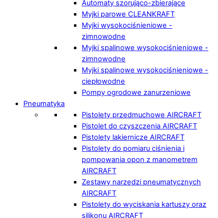
Automaty szorująco-zbierające
Myjki parowe CLEANKRAFT
Myjki wysokociśnieniowe -
zimnowodne
Myjki spalinowe wysokociśnieniowe -
zimnowodne
Myjki spalinowe wysokociśnieniowe -
ciepłowodne
Pompy ogrodowe zanurzeniowe
Pneumatyka
Pistolety przedmuchowe AIRCRAFT
Pistolet do czyszczenia AIRCRAFT
Pistolety lakiernicze AIRCRAFT
Pistolety do pomiaru ciśnienia i
pompowania opon z manometrem
AIRCRAFT
Zestawy narzędzi pneumatycznych
AIRCRAFT
Pistolety do wyciskania kartuszy oraz
silikonu AIRCRAFT