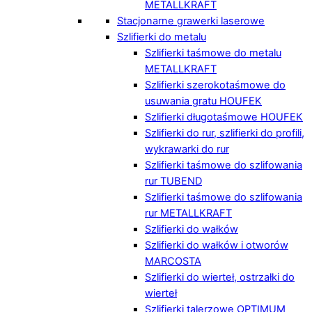
METALLKRAFT
Stacjonarne grawerki laserowe
Szlifierki do metalu
Szlifierki taśmowe do metalu
METALLKRAFT
Szlifierki szerokotaśmowe do
usuwania gratu HOUFEK
Szlifierki długotaśmowe HOUFEK
Szlifierki do rur, szlifierki do profili,
wykrawarki do rur
Szlifierki taśmowe do szlifowania
rur TUBEND
Szlifierki taśmowe do szlifowania
rur METALLKRAFT
Szlifierki do wałków
Szlifierki do wałków i otworów
MARCOSTA
Szlifierki do wierteł, ostrzałki do
wierteł
Szlifierki talerzowe OPTIMUM