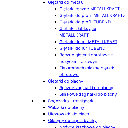
Giętarki do metalu
Giętarki ręczne METALLKRAFT
Giętarki do profili METALLKRAFTv
Giętarki do profili TUBEND
Giętarki żłobkujące
METALLKRAFT
Giętarki do rur METALLKRAFT
Giętarki do rur TUBEND
Ręczne giętarki obrotowe z
nożycami rolkowymi
Elektromechaniczne giętarki
obrotowe
Giętarki do blachy
Ręczne zaginarki do blachy
Silnikowe zaginarki do blachy
Spęczarko - rozciągarki
Walcarki do blachy
Ukosowarki do blach
Gilotyny do cięcia blachy
Nożyce krążkowe do blachy