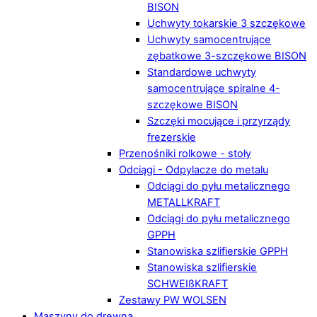
BISON
Uchwyty tokarskie 3 szczękowe
Uchwyty samocentrujące
zębatkowe 3-szczękowe BISON
Standardowe uchwyty
samocentrujące spiralne 4-
szczękowe BISON
Szczęki mocujące i przyrządy
frezerskie
Przenośniki rolkowe - stoły
Odciągi - Odpylacze do metalu
Odciągi do pyłu metalicznego
METALLKRAFT
Odciągi do pyłu metalicznego
GPPH
Stanowiska szlifierskie GPPH
Stanowiska szlifierskie
SCHWEIßKRAFT
Zestawy PW WOLSEN
Maszyny do drewna