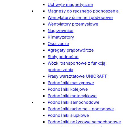
Uchwyty magnetyczne
Magnesy do ręcznego podnoszenia
Wentylatory ścienne i podłogowe
Wentylatory przemysłowe
Nagrzewnice
Klimatyzatory
Osuszacze
Agregaty prądotwórcze
Stoły podnośne
Wózki transportowe z funkcją
podnoszenia
Prasy warsztatowe UNICRAFT
Podnośniki maszynowe
Podnośniki kolejowe
Podnośniki motocyklowe
Podnośniki samochodowe
Podnośniki ruchome - podłogowe
Podnośniki słupkowe
Podnośniki nożycowe samochodowe