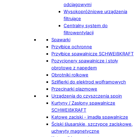
odciągowymi
Wysokopróżniowe urządzenia
filtrujące
Centralny system do
filtrowentylacji
Spawarki
Przyłbice ochronne
Przyłbice spawalnicze SCHWEIßKRAFT
Pozycjonery spawalnicze i stoły
obrotowe z napędem
Obrotniki rolkowe
Szlifierki do elektrod wolframowych
Przecinarki plazmowe
Urządzenia do czyszczenia spoin
Kurtyny / Zasłony spawalnicze
SCHWEIßKRAFT
Kątowe zaciski - imadła spawalnicze
Ściski ślusarskie, szczypce zaciskowe,
uchwyty magnetyczne