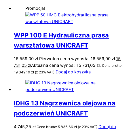
Promocja!
WPP 100 E Hydrauliczna prasa
warsztatowa UNICRAFT
16 559,00
zł
Pierwotna cena wynosiła: 16 559,00 zł.
15
731,05
zł
Aktualna cena wynosi: 15 731,05 zł.
Cena brutto:
Dodaj do koszyka
19 349,19
zł
(z 23% VAT)
IDHG 13 Nagrzewnica olejowa na
podczerwień UNICRAFT
4 745,25
zł
Dodaj do
Cena brutto:
5 836,66
zł
(z 23% VAT)