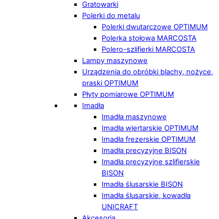
Gratowarki
Polerki do metalu
Polerki dwutarczowe OPTIMUM
Polerka stołowa MARCOSTA
Polero-szlifierki MARCOSTA
Lampy maszynowe
Urządzenia do obróbki blachy, nożyce,
praski OPTIMUM
Płyty pomiarowe OPTIMUM
Imadła
Imadła maszynowe
Imadła wiertarskie OPTIMUM
Imadła frezerskie OPTIMUM
Imadła precyzyjne BISON
Imadła precyzyjne szlifierskie
BISON
Imadła ślusarskie BISON
Imadła ślusarskie, kowadła
UNICRAFT
Akcesoria