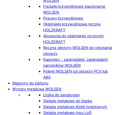
WOLSEN
Frezarki krzywoliniowe stacjonarne
WOLSEN
Posuwy krzywoliniowe
Okleiniarki krzywoliniowe ręczne
HOLZKRAFT
Akcesoria do okleiniarek ręcznych
HOLZKRAFT
Ręczne gilotyny WOLSEN do odcinania
obrzeży
Kapówko - zaokrąglarki, zaokrąglarki
narożników WOLSEN
Polerki WOLSEN od obrzeży PCV lub
ABS
Maszyny do kartonu
Wyroby metalowe WOLSEN
Łóżka do sanatorium
Stelaże metalowe do biurka
Stelaże metalowe łóżek hotelowych
Stelaże metalowe typu Loft