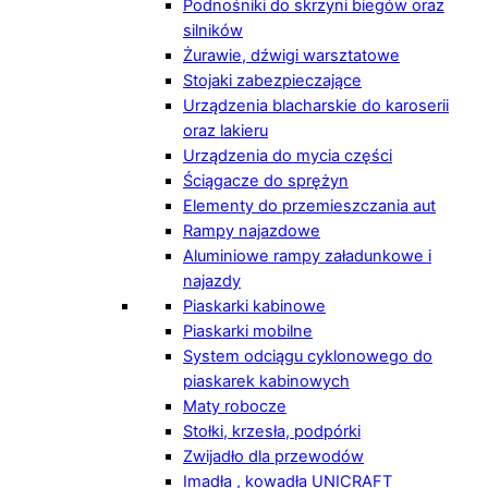
Podnośniki do skrzyni biegów oraz
silników
Żurawie, dźwigi warsztatowe
Stojaki zabezpieczające
Urządzenia blacharskie do karoserii
oraz lakieru
Urządzenia do mycia części
Ściągacze do sprężyn
Elementy do przemieszczania aut
Rampy najazdowe
Aluminiowe rampy załadunkowe i
najazdy
Piaskarki kabinowe
Piaskarki mobilne
System odciągu cyklonowego do
piaskarek kabinowych
Maty robocze
Stołki, krzesła, podpórki
Zwijadło dla przewodów
Imadła , kowadła UNICRAFT