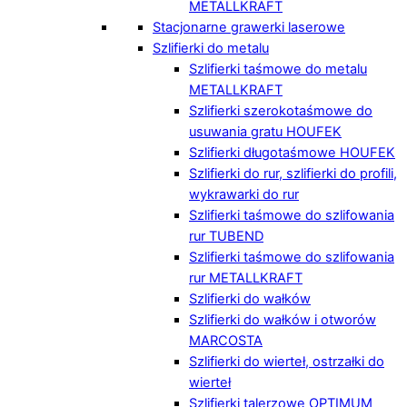
METALLKRAFT
Stacjonarne grawerki laserowe
Szlifierki do metalu
Szlifierki taśmowe do metalu
METALLKRAFT
Szlifierki szerokotaśmowe do
usuwania gratu HOUFEK
Szlifierki długotaśmowe HOUFEK
Szlifierki do rur, szlifierki do profili,
wykrawarki do rur
Szlifierki taśmowe do szlifowania
rur TUBEND
Szlifierki taśmowe do szlifowania
rur METALLKRAFT
Szlifierki do wałków
Szlifierki do wałków i otworów
MARCOSTA
Szlifierki do wierteł, ostrzałki do
wierteł
Szlifierki talerzowe OPTIMUM