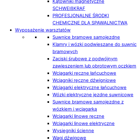
Kątowniki magnetyczne
SCHWEIßKRAF
PROFESJONALNE ŚRODKI
CHEMICZNE DLA SPAWALNICTWA
Wyposażenie warsztatów
Suwnice bramowe samojezdne
Klamry i wózki podwieszane do suwnic
bramowych
Zaciski śrubowe z podwójnym
zawieszeniem lub obrotowym oczkiem
Wciągarki ręczne łańcuchowe
Wciągniki ręczne dźwigniowe
Wciągarki elektryczne łańcuchowe
Wózki elektryczne jezdne suwnicowe
Suwnice bramowe samojezdne z
wózkiem i wciągarką
Wciągarki linowe ręczne
Wciągarki linowe elektryczne
Wysięgniki ścienne
Wagi dźwigowe