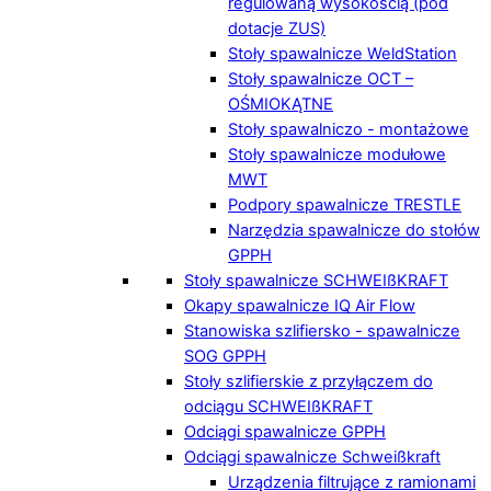
regulowaną wysokością (pod
dotacje ZUS)
Stoły spawalnicze WeldStation
Stoły spawalnicze OCT –
OŚMIOKĄTNE
Stoły spawalniczo - montażowe
Stoły spawalnicze modułowe
MWT
Podpory spawalnicze TRESTLE
Narzędzia spawalnicze do stołów
GPPH
Stoły spawalnicze SCHWEIßKRAFT
Okapy spawalnicze IQ Air Flow
Stanowiska szlifiersko - spawalnicze
SOG GPPH
Stoły szlifierskie z przyłączem do
odciągu SCHWEIßKRAFT
Odciągi spawalnicze GPPH
Odciągi spawalnicze Schweißkraft
Urządzenia filtrujące z ramionami