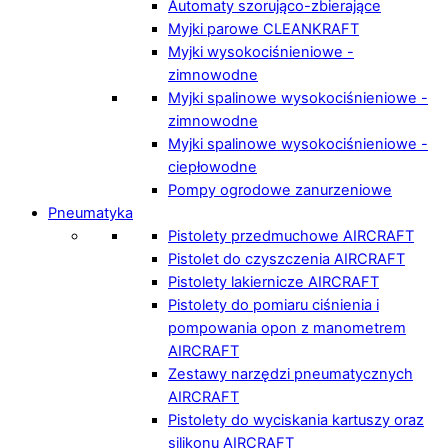
Automaty szorująco-zbierające
Myjki parowe CLEANKRAFT
Myjki wysokociśnieniowe -
zimnowodne
Myjki spalinowe wysokociśnieniowe -
zimnowodne
Myjki spalinowe wysokociśnieniowe -
ciepłowodne
Pompy ogrodowe zanurzeniowe
Pneumatyka
Pistolety przedmuchowe AIRCRAFT
Pistolet do czyszczenia AIRCRAFT
Pistolety lakiernicze AIRCRAFT
Pistolety do pomiaru ciśnienia i
pompowania opon z manometrem
AIRCRAFT
Zestawy narzędzi pneumatycznych
AIRCRAFT
Pistolety do wyciskania kartuszy oraz
silikonu AIRCRAFT