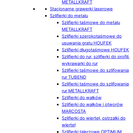
METALLKRAFT
Stacjonarne grawerki laserowe
Szlifierki do metalu
Szlifierki taśmowe do metalu
METALLKRAFT
Szlifierki szerokotaśmowe do
usuwania gratu HOUFEK
Szlifierki długotaśmowe HOUFEK
Szlifierki do rur, szlifierki do profili,
wykrawarki do rur
Szlifierki taśmowe do szlifowania
rur TUBEND
Szlifierki taśmowe do szlifowania
rur METALLKRAFT
Szlifierki do wałków
Szlifierki do wałków i otworów
MARCOSTA
Szlifierki do wierteł, ostrzałki do
wierteł
Szlifierki talerzowe OPTIMUM