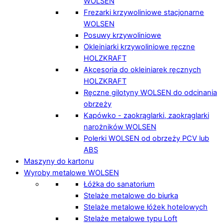
WOLSEN
Frezarki krzywoliniowe stacjonarne
WOLSEN
Posuwy krzywoliniowe
Okleiniarki krzywoliniowe ręczne
HOLZKRAFT
Akcesoria do okleiniarek ręcznych
HOLZKRAFT
Ręczne gilotyny WOLSEN do odcinania
obrzeży
Kapówko - zaokrąglarki, zaokrąglarki
narożników WOLSEN
Polerki WOLSEN od obrzeży PCV lub
ABS
Maszyny do kartonu
Wyroby metalowe WOLSEN
Łóżka do sanatorium
Stelaże metalowe do biurka
Stelaże metalowe łóżek hotelowych
Stelaże metalowe typu Loft