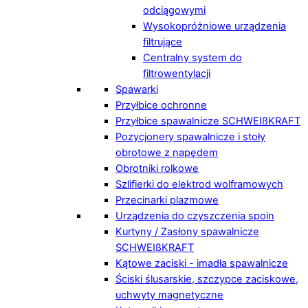
odciągowymi
Wysokopróżniowe urządzenia
filtrujące
Centralny system do
filtrowentylacji
Spawarki
Przyłbice ochronne
Przyłbice spawalnicze SCHWEIßKRAFT
Pozycjonery spawalnicze i stoły
obrotowe z napędem
Obrotniki rolkowe
Szlifierki do elektrod wolframowych
Przecinarki plazmowe
Urządzenia do czyszczenia spoin
Kurtyny / Zasłony spawalnicze
SCHWEIßKRAFT
Kątowe zaciski - imadła spawalnicze
Ściski ślusarskie, szczypce zaciskowe,
uchwyty magnetyczne