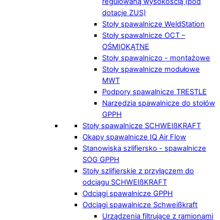
regulowaną wysokością (pod
dotacje ZUS)
Stoły spawalnicze WeldStation
Stoły spawalnicze OCT –
OŚMIOKĄTNE
Stoły spawalniczo - montażowe
Stoły spawalnicze modułowe
MWT
Podpory spawalnicze TRESTLE
Narzędzia spawalnicze do stołów
GPPH
Stoły spawalnicze SCHWEIßKRAFT
Okapy spawalnicze IQ Air Flow
Stanowiska szlifiersko - spawalnicze
SOG GPPH
Stoły szlifierskie z przyłączem do
odciągu SCHWEIßKRAFT
Odciągi spawalnicze GPPH
Odciągi spawalnicze Schweißkraft
Urządzenia filtrujące z ramionami