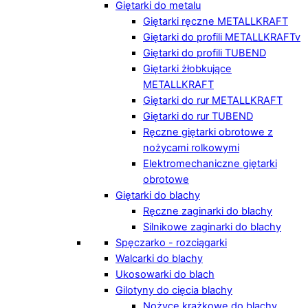
Giętarki do metalu
Giętarki ręczne METALLKRAFT
Giętarki do profili METALLKRAFTv
Giętarki do profili TUBEND
Giętarki żłobkujące
METALLKRAFT
Giętarki do rur METALLKRAFT
Giętarki do rur TUBEND
Ręczne giętarki obrotowe z
nożycami rolkowymi
Elektromechaniczne giętarki
obrotowe
Giętarki do blachy
Ręczne zaginarki do blachy
Silnikowe zaginarki do blachy
Spęczarko - rozciągarki
Walcarki do blachy
Ukosowarki do blach
Gilotyny do cięcia blachy
Nożyce krążkowe do blachy