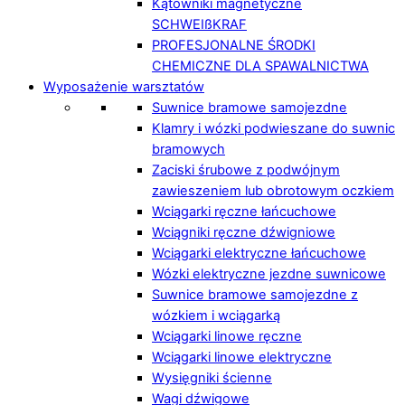
Kątowniki magnetyczne
SCHWEIßKRAF
PROFESJONALNE ŚRODKI
CHEMICZNE DLA SPAWALNICTWA
Wyposażenie warsztatów
Suwnice bramowe samojezdne
Klamry i wózki podwieszane do suwnic
bramowych
Zaciski śrubowe z podwójnym
zawieszeniem lub obrotowym oczkiem
Wciągarki ręczne łańcuchowe
Wciągniki ręczne dźwigniowe
Wciągarki elektryczne łańcuchowe
Wózki elektryczne jezdne suwnicowe
Suwnice bramowe samojezdne z
wózkiem i wciągarką
Wciągarki linowe ręczne
Wciągarki linowe elektryczne
Wysięgniki ścienne
Wagi dźwigowe