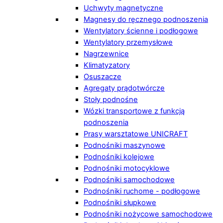
Uchwyty magnetyczne
Magnesy do ręcznego podnoszenia
Wentylatory ścienne i podłogowe
Wentylatory przemysłowe
Nagrzewnice
Klimatyzatory
Osuszacze
Agregaty prądotwórcze
Stoły podnośne
Wózki transportowe z funkcją
podnoszenia
Prasy warsztatowe UNICRAFT
Podnośniki maszynowe
Podnośniki kolejowe
Podnośniki motocyklowe
Podnośniki samochodowe
Podnośniki ruchome - podłogowe
Podnośniki słupkowe
Podnośniki nożycowe samochodowe