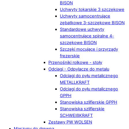
BISON
Uchwyty tokarskie 3 szczękowe
Uchwyty samocentrujące
zębatkowe 3-szczękowe BISON
Standardowe uchwyty
samocentrujące spiralne 4-
szczękowe BISON
Szczęki mocujące i przyrządy
frezerskie
Przenośniki rolkowe - stoły
Odciągi - Odpylacze do metalu
Odciągi do pyłu metalicznego
METALLKRAFT
Odciągi do pyłu metalicznego
GPPH
Stanowiska szlifierskie GPPH
Stanowiska szlifierskie
SCHWEIßKRAFT
Zestawy PW WOLSEN
Maszyny do drewna