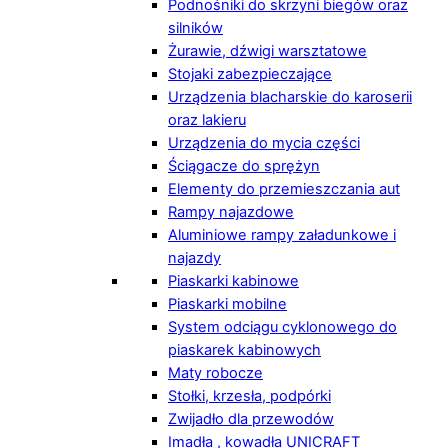
Podnośniki do skrzyni biegów oraz
silników
Żurawie, dźwigi warsztatowe
Stojaki zabezpieczające
Urządzenia blacharskie do karoserii
oraz lakieru
Urządzenia do mycia części
Ściągacze do sprężyn
Elementy do przemieszczania aut
Rampy najazdowe
Aluminiowe rampy załadunkowe i
najazdy
Piaskarki kabinowe
Piaskarki mobilne
System odciągu cyklonowego do
piaskarek kabinowych
Maty robocze
Stołki, krzesła, podpórki
Zwijadło dla przewodów
Imadła , kowadła UNICRAFT