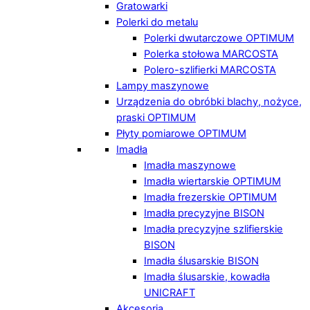
Gratowarki
Polerki do metalu
Polerki dwutarczowe OPTIMUM
Polerka stołowa MARCOSTA
Polero-szlifierki MARCOSTA
Lampy maszynowe
Urządzenia do obróbki blachy, nożyce,
praski OPTIMUM
Płyty pomiarowe OPTIMUM
Imadła
Imadła maszynowe
Imadła wiertarskie OPTIMUM
Imadła frezerskie OPTIMUM
Imadła precyzyjne BISON
Imadła precyzyjne szlifierskie
BISON
Imadła ślusarskie BISON
Imadła ślusarskie, kowadła
UNICRAFT
Akcesoria