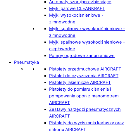
Automaty szorująco-zbierające
Myjki parowe CLEANKRAFT
Myjki wysokociśnieniowe -
zimnowodne
Myjki spalinowe wysokociśnieniowe -
zimnowodne
Myjki spalinowe wysokociśnieniowe -
ciepłowodne
Pompy ogrodowe zanurzeniowe
Pneumatyka
Pistolety przedmuchowe AIRCRAFT
Pistolet do czyszczenia AIRCRAFT
Pistolety lakiernicze AIRCRAFT
Pistolety do pomiaru ciśnienia i
pompowania opon z manometrem
AIRCRAFT
Zestawy narzędzi pneumatycznych
AIRCRAFT
Pistolety do wyciskania kartuszy oraz
silikonu AIRCRAFT