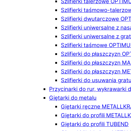
Szlifierki talerzowe OPTI
Szlifierki taśmowo-taler
Szlifierki dwutarczowe O
Szlifierki uniwersalne z n
Szlifierki uniwersalne z 
Szlifierki taśmowe OPTIM
Szlifierki do płaszczyzn 
Szlifierki do płaszczyzn 
Szlifierki do płaszczyzn 
Szlifierki do usuwania gr
Przycinarki do rur, wykrawarki d
Giętarki do metalu
Giętarki ręczne METALLK
Giętarki do profili METAL
Giętarki do profili TUBEND