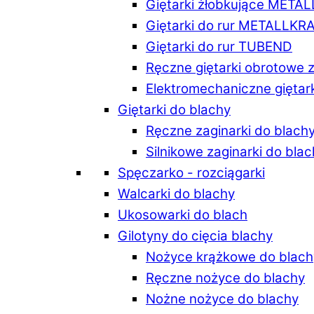
Giętarki żłobkujące META
Giętarki do rur METALLKR
Giętarki do rur TUBEND
Ręczne giętarki obrotowe 
Elektromechaniczne giętar
Giętarki do blachy
Ręczne zaginarki do blach
Silnikowe zaginarki do bla
Spęczarko - rozciągarki
Walcarki do blachy
Ukosowarki do blach
Gilotyny do cięcia blachy
Nożyce krążkowe do blach
Ręczne nożyce do blachy
Nożne nożyce do blachy