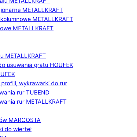
etalu METALLKRAFT
acjonarne METALLKRAFT
wukolumnowe METALLKRAFT
ionowe METALLKRAFT
talu METALLKRAFT
 do usuwania gratu HOUFEK
HOUFEK
do profili, wykrawarki do rur
fowania rur TUBEND
ifowania rur METALLKRAFT
worów MARCOSTA
ki do wierteł