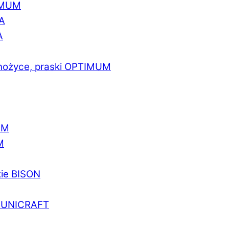
IMUM
A
A
 nożyce, praski OPTIMUM
UM
M
kie BISON
a UNICRAFT