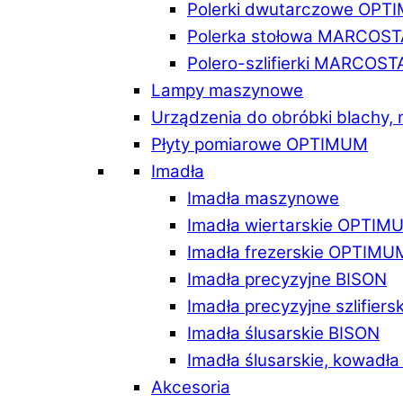
Polerki dwutarczowe OPT
Polerka stołowa MARCOST
Polero-szlifierki MARCOST
Lampy maszynowe
Urządzenia do obróbki blachy,
Płyty pomiarowe OPTIMUM
Imadła
Imadła maszynowe
Imadła wiertarskie OPTIM
Imadła frezerskie OPTIMU
Imadła precyzyjne BISON
Imadła precyzyjne szlifiers
Imadła ślusarskie BISON
Imadła ślusarskie, kowadł
Akcesoria