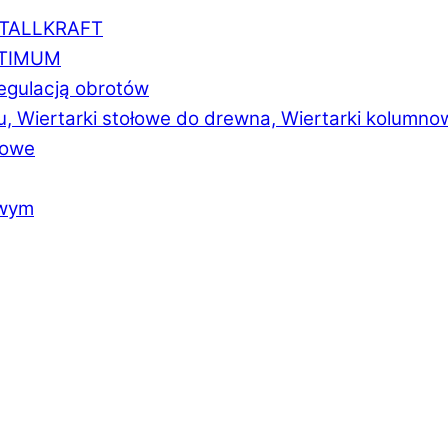
ETALLKRAFT
PTIMUM
regulacją obrotów
u, Wiertarki stołowe do drewna, Wiertarki kolumno
łowe
owym