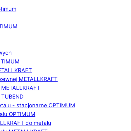
ptimum
u
PTIMUM
owych
OPTIMUM
METALLKRAFT
erdzewnej METALLKRAFT
um METALLKRAFT
um TUBEND
etalu - stacjonarne OPTIMUM
etalu OPTIMUM
ALLKRAFT do metalu