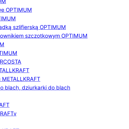
MUM
zowe OPTIMUM
PTIMUM
asadką szlifierską OPTIMUM
gratownikiem szczotkowym OPTIMUM
UM
OPTIMUM
MARCOSTA
METALLKRAFT
atu METALLKRAFT
o blach, dziurkarki do blach
RAFT
LKRAFTv