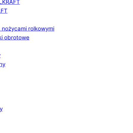
LLKRAFT
AFT
z nożycami rolkowymi
ki obrotowe
y
chy
y