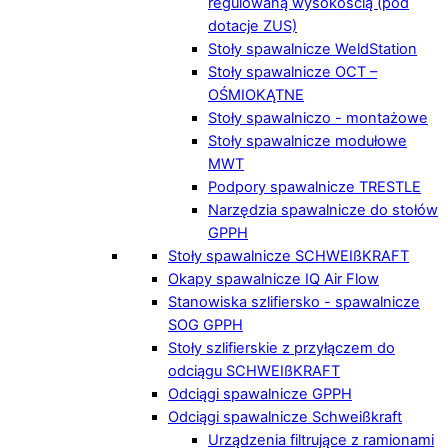
regulowaną wysokością (pod
dotacje ZUS)
Stoły spawalnicze WeldStation
Stoły spawalnicze OCT –
OŚMIOKĄTNE
Stoły spawalniczo - montażowe
Stoły spawalnicze modułowe
MWT
Podpory spawalnicze TRESTLE
Narzędzia spawalnicze do stołów
GPPH
Stoły spawalnicze SCHWEIßKRAFT
Okapy spawalnicze IQ Air Flow
Stanowiska szlifiersko - spawalnicze
SOG GPPH
Stoły szlifierskie z przyłączem do
odciągu SCHWEIßKRAFT
Odciągi spawalnicze GPPH
Odciągi spawalnicze Schweißkraft
Urządzenia filtrujące z ramionami