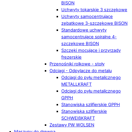
BISON
Uchwyty tokarskie 3 szczękowe
Uchwyty samocentrujące
zębatkowe 3-szczękowe BISON
Standardowe uchwyty
samocentrujące spiralne 4-
szczękowe BISON
Szczęki mocujące i przyrządy
frezerskie
Przenośniki rolkowe - stoły
Odciągi - Odpylacze do metalu
Odciągi do pyłu metalicznego
METALLKRAFT
Odciągi do pyłu metalicznego
GPPH
Stanowiska szlifierskie GPPH
Stanowiska szlifierskie
SCHWEIßKRAFT
Zestawy PW WOLSEN
Maszyny do drewna