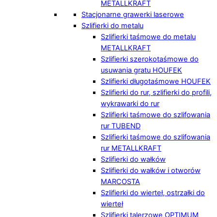
METALLKRAFT
Stacjonarne grawerki laserowe
Szlifierki do metalu
Szlifierki taśmowe do metalu
METALLKRAFT
Szlifierki szerokotaśmowe do
usuwania gratu HOUFEK
Szlifierki długotaśmowe HOUFEK
Szlifierki do rur, szlifierki do profili,
wykrawarki do rur
Szlifierki taśmowe do szlifowania
rur TUBEND
Szlifierki taśmowe do szlifowania
rur METALLKRAFT
Szlifierki do wałków
Szlifierki do wałków i otworów
MARCOSTA
Szlifierki do wierteł, ostrzałki do
wierteł
Szlifierki talerzowe OPTIMUM