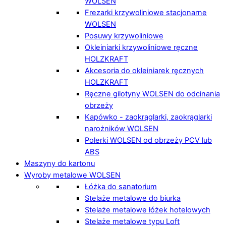
WOLSEN
Frezarki krzywoliniowe stacjonarne
WOLSEN
Posuwy krzywoliniowe
Okleiniarki krzywoliniowe ręczne
HOLZKRAFT
Akcesoria do okleiniarek ręcznych
HOLZKRAFT
Ręczne gilotyny WOLSEN do odcinania
obrzeży
Kapówko - zaokrąglarki, zaokrąglarki
narożników WOLSEN
Polerki WOLSEN od obrzeży PCV lub
ABS
Maszyny do kartonu
Wyroby metalowe WOLSEN
Łóżka do sanatorium
Stelaże metalowe do biurka
Stelaże metalowe łóżek hotelowych
Stelaże metalowe typu Loft