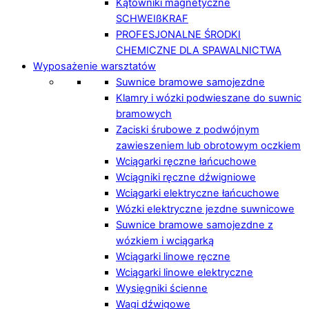
Kątowniki magnetyczne
SCHWEIßKRAF
PROFESJONALNE ŚRODKI
CHEMICZNE DLA SPAWALNICTWA
Wyposażenie warsztatów
Suwnice bramowe samojezdne
Klamry i wózki podwieszane do suwnic
bramowych
Zaciski śrubowe z podwójnym
zawieszeniem lub obrotowym oczkiem
Wciągarki ręczne łańcuchowe
Wciągniki ręczne dźwigniowe
Wciągarki elektryczne łańcuchowe
Wózki elektryczne jezdne suwnicowe
Suwnice bramowe samojezdne z
wózkiem i wciągarką
Wciągarki linowe ręczne
Wciągarki linowe elektryczne
Wysięgniki ścienne
Wagi dźwigowe