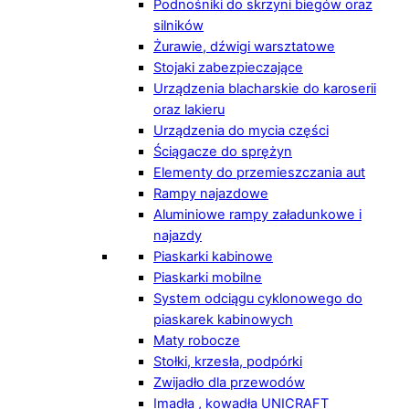
Podnośniki do skrzyni biegów oraz
silników
Żurawie, dźwigi warsztatowe
Stojaki zabezpieczające
Urządzenia blacharskie do karoserii
oraz lakieru
Urządzenia do mycia części
Ściągacze do sprężyn
Elementy do przemieszczania aut
Rampy najazdowe
Aluminiowe rampy załadunkowe i
najazdy
Piaskarki kabinowe
Piaskarki mobilne
System odciągu cyklonowego do
piaskarek kabinowych
Maty robocze
Stołki, krzesła, podpórki
Zwijadło dla przewodów
Imadła , kowadła UNICRAFT