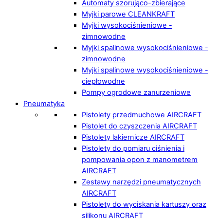
Automaty szorująco-zbierające
Myjki parowe CLEANKRAFT
Myjki wysokociśnieniowe -
zimnowodne
Myjki spalinowe wysokociśnieniowe -
zimnowodne
Myjki spalinowe wysokociśnieniowe -
ciepłowodne
Pompy ogrodowe zanurzeniowe
Pneumatyka
Pistolety przedmuchowe AIRCRAFT
Pistolet do czyszczenia AIRCRAFT
Pistolety lakiernicze AIRCRAFT
Pistolety do pomiaru ciśnienia i
pompowania opon z manometrem
AIRCRAFT
Zestawy narzędzi pneumatycznych
AIRCRAFT
Pistolety do wyciskania kartuszy oraz
silikonu AIRCRAFT