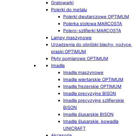
Gratowarki
Polerki do metalu
Polerki dwutarczowe OPTIMUM
Polerka stołowa MARCOSTA
Polero-szlifierki MARCOSTA
Lampy maszynowe
Urządzenia do obróbki blachy, nożyce,
praski OPTIMUM
Płyty pomiarowe OPTIMUM
Imadła
Imadła maszynowe
Imadła wiertarskie OPTIMUM
Imadła frezerskie OPTIMUM
Imadła precyzyjne BISON
Imadła precyzyjne szlifierskie
BISON
Imadła ślusarskie BISON
Imadła ślusarskie, kowadła
UNICRAFT
Akcesoria