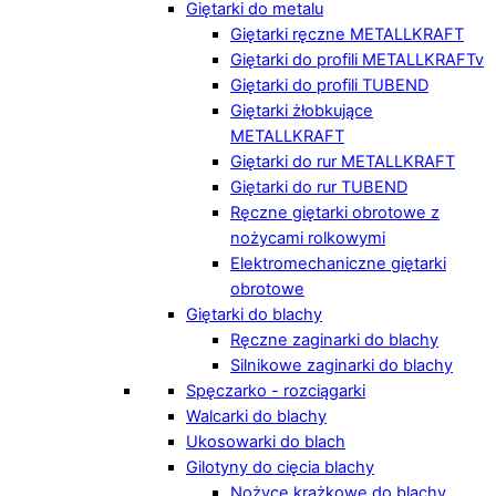
Giętarki do metalu
Giętarki ręczne METALLKRAFT
Giętarki do profili METALLKRAFTv
Giętarki do profili TUBEND
Giętarki żłobkujące
METALLKRAFT
Giętarki do rur METALLKRAFT
Giętarki do rur TUBEND
Ręczne giętarki obrotowe z
nożycami rolkowymi
Elektromechaniczne giętarki
obrotowe
Giętarki do blachy
Ręczne zaginarki do blachy
Silnikowe zaginarki do blachy
Spęczarko - rozciągarki
Walcarki do blachy
Ukosowarki do blach
Gilotyny do cięcia blachy
Nożyce krążkowe do blachy