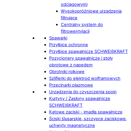
odciągowymi
Wysokopróżniowe urządzenia
filtrujące
Centralny system do
filtrowentylacji
Spawarki
Przyłbice ochronne
Przyłbice spawalnicze SCHWEIßKRAFT
Pozycjonery spawalnicze i stoły
obrotowe z napędem
Obrotniki rolkowe
Szlifierki do elektrod wolframowych
Przecinarki plazmowe
Urządzenia do czyszczenia spoin
Kurtyny / Zasłony spawalnicze
SCHWEIßKRAFT
Kątowe zaciski - imadła spawalnicze
Ściski ślusarskie, szczypce zaciskowe,
uchwyty magnetyczne