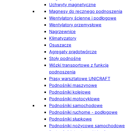
Uchwyty magnetyczne
Magnesy do ręcznego podnoszenia
Wentylatory ścienne i podłogowe
Wentylatory przemysłowe
Nagrzewnice
Klimatyzatory
Osuszacze
Agregaty prądotwórcze
Stoły podnośne
Wózki transportowe z funkcją
podnoszenia
Prasy warsztatowe UNICRAFT
Podnośniki maszynowe
Podnośniki kolejowe
Podnośniki motocyklowe
Podnośniki samochodowe
Podnośniki ruchome - podłogowe
Podnośniki słupkowe
Podnośniki nożycowe samochodowe