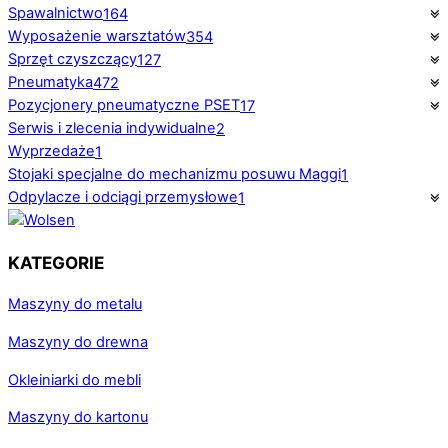
Spawalnictwo
164
Wyposażenie warsztatów
354
Sprzęt czyszczący
127
Pneumatyka
472
Pozycjonery pneumatyczne PSET
17
Serwis i zlecenia indywidualne
2
Wyprzedaże
1
Stojaki specjalne do mechanizmu posuwu Maggi
1
Odpylacze i odciągi przemysłowe
1
KATEGORIE
Maszyny do metalu
Maszyny do drewna
Okleiniarki do mebli
Maszyny do kartonu