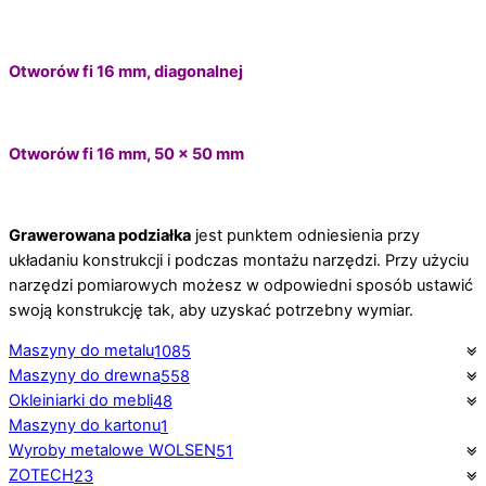
Otworów fi 16 mm, diagonalnej
Otworów fi 16 mm, 50 x 50 mm
Grawerowana podziałka
jest punktem odniesienia przy
układaniu konstrukcji i podczas montażu narzędzi. Przy użyciu
narzędzi pomiarowych możesz w odpowiedni sposób ustawić
swoją konstrukcję tak, aby uzyskać potrzebny wymiar.
Maszyny do metalu
1085
Maszyny do drewna
558
Okleiniarki do mebli
48
Maszyny do kartonu
1
Wyroby metalowe WOLSEN
51
ZOTECH
23