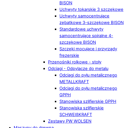
BISON
Uchwyty tokarskie 3 szczękowe
Uchwyty samocentrujące
zębatkowe 3-szczękowe BISON
Standardowe uchwyty
samocentrujące spiralne 4-
szczękowe BISON
Szczęki mocujące i przyrządy
frezerskie
Przenośniki rolkowe - stoły
Odciągi - Odpylacze do metalu
Odciągi do pyłu metalicznego
METALLKRAFT
Odciągi do pyłu metalicznego
GPPH
Stanowiska szlifierskie GPPH
Stanowiska szlifierskie
SCHWEIßKRAFT
Zestawy PW WOLSEN
Maszyny do drewna