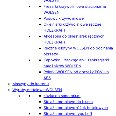
WOLSEN
Frezarki krzywoliniowe stacjonarne
WOLSEN
Posuwy krzywoliniowe
Okleiniarki krzywoliniowe ręczne
HOLZKRAFT
Akcesoria do okleiniarek ręcznych
HOLZKRAFT
Ręczne gilotyny WOLSEN do odcinania
obrzeży
Kapówko - zaokrąglarki, zaokrąglarki
narożników WOLSEN
Polerki WOLSEN od obrzeży PCV lub
ABS
Maszyny do kartonu
Wyroby metalowe WOLSEN
Łóżka do sanatorium
Stelaże metalowe do biurka
Stelaże metalowe łóżek hotelowych
Stelaże metalowe typu Loft