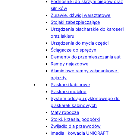
Podnośniki do skrzyni biegów oraz
silników
Żurawie, dźwigi warsztatowe
Stojaki zabezpieczające
Urządzenia blacharskie do karoserii
oraz lakieru
Urządzenia do mycia części
Ściągacze do sprężyn
Elementy do przemieszczania aut
Rampy najazdowe
Aluminiowe rampy załadunkowe i
najazdy
Piaskarki kabinowe
Piaskarki mobilne
System odciągu cyklonowego do
piaskarek kabinowych
Maty robocze
Stołki, krzesła, podpórki
Zwijadło dla przewodów
Imadła , kowadła UNICRAFT