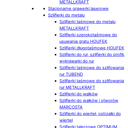
METALLKRAFT
Stacjonarne grawerki laserowe
Szlifierki do metalu
Szlifierki taśmowe do metalu
METALLKRAFT
Szlifierki szerokotaśmowe do
usuwania gratu HOUFEK
Szlifierki długotaśmowe HOUFEK
Szlifierki do rur, szlifierki do profili,
wykrawarki do rur
Szlifierki taśmowe do szlifowania
rur TUBEND
Szlifierki taśmowe do szlifowania
rur METALLKRAFT
Szlifierki do wałków
Szlifierki do wałków i otworów
MARCOSTA
Szlifierki do wierteł, ostrzałki do
wierteł
Szlifierki talerzowe OPTIMUM