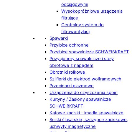
odciągowymi
Wysokopróżniowe urządzenia
filtrujące
Centralny system do
filtrowentylacji
Spawarki
Przyłbice ochronne
Przyłbice spawalnicze SCHWEIßKRAFT
Pozycjonery spawalnicze i stoły
obrotowe z napędem
Obrotniki rolkowe
Szlifierki do elektrod wolframowych
Przecinarki plazmowe
Urządzenia do czyszczenia spoin
Kurtyny / Zasłony spawalnicze
SCHWEIßKRAFT
Kątowe zaciski - imadła spawalnicze
Ściski ślusarskie, szczypce zaciskowe,
uchwyty magnetyczne