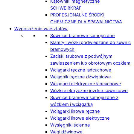
Kątowniki magnetyczne
SCHWEIßKRAF
PROFESJONALNE ŚRODKI
CHEMICZNE DLA SPAWALNICTWA
Wyposażenie warsztatów
Suwnice bramowe samojezdne
Klamry i wózki podwieszane do suwnic
bramowych
Zaciski śrubowe z podwójnym
zawieszeniem lub obrotowym oczkiem
Wciągarki ręczne łańcuchowe
Wciągniki ręczne dźwigniowe
Wciągarki elektryczne łańcuchowe
Wózki elektryczne jezdne suwnicowe
Suwnice bramowe samojezdne z
wózkiem i wciągarką
Wciągarki linowe ręczne
Wciągarki linowe elektryczne
Wysięgniki ścienne
Wagi dźwigowe