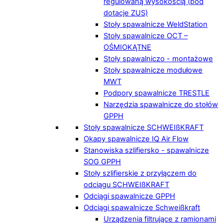
regulowaną wysokością (pod
dotacje ZUS)
Stoły spawalnicze WeldStation
Stoły spawalnicze OCT –
OŚMIOKĄTNE
Stoły spawalniczo - montażowe
Stoły spawalnicze modułowe
MWT
Podpory spawalnicze TRESTLE
Narzędzia spawalnicze do stołów
GPPH
Stoły spawalnicze SCHWEIßKRAFT
Okapy spawalnicze IQ Air Flow
Stanowiska szlifiersko - spawalnicze
SOG GPPH
Stoły szlifierskie z przyłączem do
odciągu SCHWEIßKRAFT
Odciągi spawalnicze GPPH
Odciągi spawalnicze Schweißkraft
Urządzenia filtrujące z ramionami