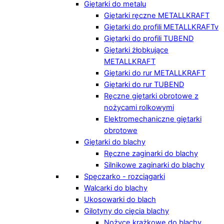
Giętarki do metalu
Giętarki ręczne METALLKRAFT
Giętarki do profili METALLKRAFTv
Giętarki do profili TUBEND
Giętarki żłobkujące
METALLKRAFT
Giętarki do rur METALLKRAFT
Giętarki do rur TUBEND
Ręczne giętarki obrotowe z
nożycami rolkowymi
Elektromechaniczne giętarki
obrotowe
Giętarki do blachy
Ręczne zaginarki do blachy
Silnikowe zaginarki do blachy
Spęczarko - rozciągarki
Walcarki do blachy
Ukosowarki do blach
Gilotyny do cięcia blachy
Nożyce krążkowe do blachy