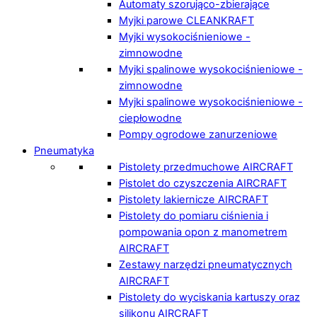
Automaty szorująco-zbierające
Myjki parowe CLEANKRAFT
Myjki wysokociśnieniowe -
zimnowodne
Myjki spalinowe wysokociśnieniowe -
zimnowodne
Myjki spalinowe wysokociśnieniowe -
ciepłowodne
Pompy ogrodowe zanurzeniowe
Pneumatyka
Pistolety przedmuchowe AIRCRAFT
Pistolet do czyszczenia AIRCRAFT
Pistolety lakiernicze AIRCRAFT
Pistolety do pomiaru ciśnienia i
pompowania opon z manometrem
AIRCRAFT
Zestawy narzędzi pneumatycznych
AIRCRAFT
Pistolety do wyciskania kartuszy oraz
silikonu AIRCRAFT