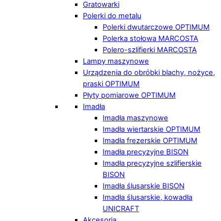
Gratowarki
Polerki do metalu
Polerki dwutarczowe OPTIMUM
Polerka stołowa MARCOSTA
Polero-szlifierki MARCOSTA
Lampy maszynowe
Urządzenia do obróbki blachy, nożyce,
praski OPTIMUM
Płyty pomiarowe OPTIMUM
Imadła
Imadła maszynowe
Imadła wiertarskie OPTIMUM
Imadła frezerskie OPTIMUM
Imadła precyzyjne BISON
Imadła precyzyjne szlifierskie
BISON
Imadła ślusarskie BISON
Imadła ślusarskie, kowadła
UNICRAFT
Akcesoria