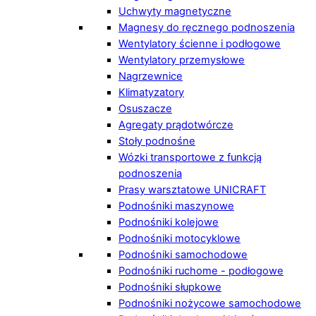
Uchwyty magnetyczne
Magnesy do ręcznego podnoszenia
Wentylatory ścienne i podłogowe
Wentylatory przemysłowe
Nagrzewnice
Klimatyzatory
Osuszacze
Agregaty prądotwórcze
Stoły podnośne
Wózki transportowe z funkcją
podnoszenia
Prasy warsztatowe UNICRAFT
Podnośniki maszynowe
Podnośniki kolejowe
Podnośniki motocyklowe
Podnośniki samochodowe
Podnośniki ruchome - podłogowe
Podnośniki słupkowe
Podnośniki nożycowe samochodowe