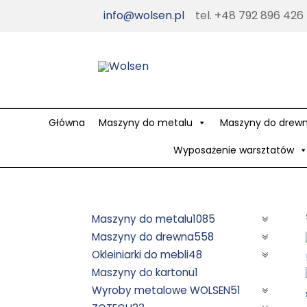
Skip
info@wolsen.pl
tel. +48 792 896 426
to
content
Główna
Maszyny do metalu
Maszyny do drew
Wyposażenie warsztatów
Maszyny do metalu
1085
Maszyny do drewna
558
Okleiniarki do mebli
48
Maszyny do kartonu
1
Wyroby metalowe WOLSEN
51