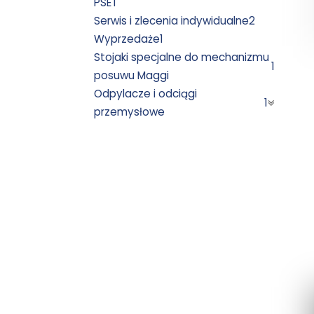
PSET
Serwis i zlecenia indywidualne
2
Wyprzedaże
1
Stojaki specjalne do mechanizmu
1
posuwu Maggi
Odpylacze i odciągi
1
przemysłowe