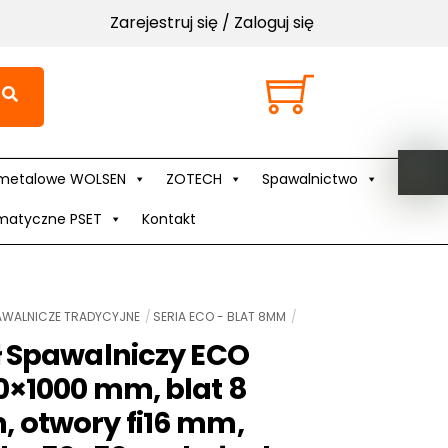
Zarejestruj się / Zaloguj się
Cart
metalowe WOLSEN
ZOTECH
Spawalnictwo
matyczne PSET
Kontakt
AWALNICZE TRADYCYJNE
SERIA ECO - BLAT 8MM
ł Spawalniczy ECO
0×1000 mm, blat 8
 otwory fi16 mm,