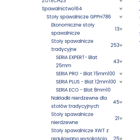
ZOTECH
23
Spawalnictwo
164
Stoły spawalnicze GPPH
786
Ekonomiczne stoły
13
spawalnicze
Stoły spawalnicze
253
tradycyjne
SERIA EXPERT- Blat
43
25mm
SERIA PRO - Blat 15mm
100
SERIA PLUS - Blat 12mm
100
SERIA ECO - Blat 8mm
10
Nakładki nierdzewne dla
45
stołów tradycyjnych
Stoły spawalnicze
21
nierdzewne
Stoły spawalnicze XWT z
regulowaną wysokością
25