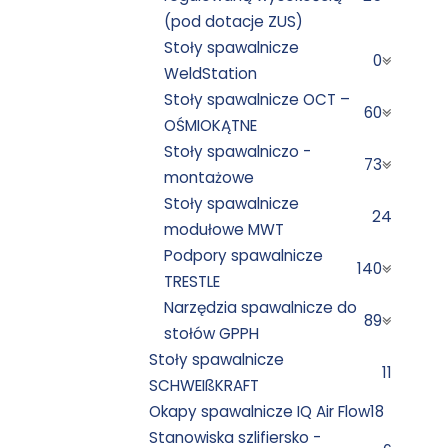
(pod dotacje ZUS)
Stoły spawalnicze
0
WeldStation
Stoły spawalnicze OCT –
60
OŚMIOKĄTNE
Stoły spawalniczo -
73
montażowe
Stoły spawalnicze
24
modułowe MWT
Podpory spawalnicze
140
TRESTLE
Narzędzia spawalnicze do
89
stołów GPPH
Stoły spawalnicze
11
SCHWEIßKRAFT
Okapy spawalnicze IQ Air Flow
18
Stanowiska szlifiersko -