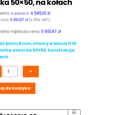
tka 50×50, na kołach
Pierwotna
Aktualna
4 595,10
zł
5 406,00
zł
cena
cena
rutto:
5 651,97
zł
(z 23% VAT)
wynosiła:
wynosi:
dnia najniższa cena:
5 651,97
zł
.
5
4
406,00 zł.
595,10 zł.
ć blatu 8 mm, otwory w blacie fi 16
iatka otworów 50×50, konstrukcja
łach
ilość
+
Stół
Spawalniczy
aj do koszyka
ECO
1000x1000
mm,
blat