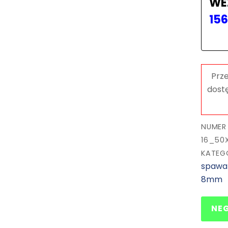
WE
15
NUMER
16_50
KATEG
spawal
8mm
NE