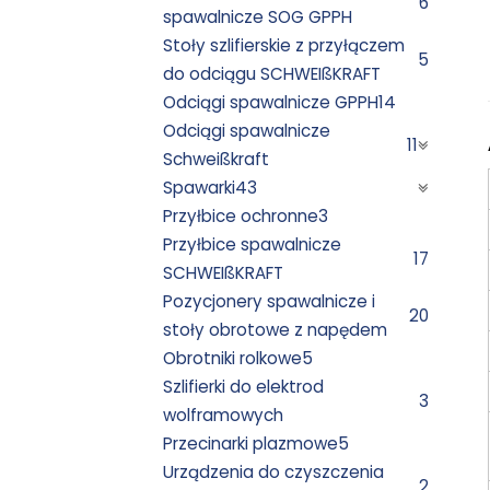
6
spawalnicze SOG GPPH
Stoły szlifierskie z przyłączem
5
do odciągu SCHWEIßKRAFT
Odciągi spawalnicze GPPH
14
Odciągi spawalnicze
11
Schweißkraft
Spawarki
43
Przyłbice ochronne
3
Przyłbice spawalnicze
17
SCHWEIßKRAFT
Pozycjonery spawalnicze i
20
stoły obrotowe z napędem
Obrotniki rolkowe
5
Szlifierki do elektrod
3
wolframowych
Przecinarki plazmowe
5
Urządzenia do czyszczenia
2