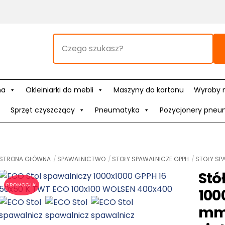
na
Okleiniarki do mebli
Maszyny do kartonu
Wyroby 
Sprzęt czyszczący
Pneumatyka
Pozycjonery pneu
STRONA GŁÓWNA
SPAWALNICTWO
STOŁY SPAWALNICZE GPPH
STOŁY SP
Stó
PROMOCJA!
100
mm,