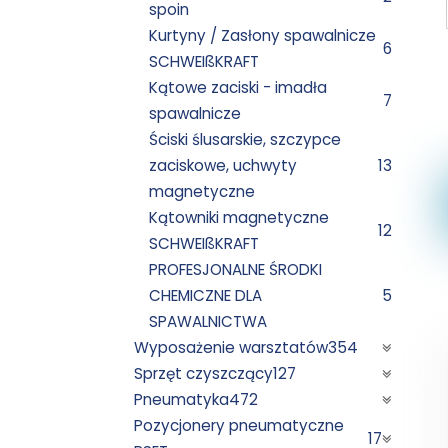
spoin
Kurtyny / Zasłony spawalnicze
6
SCHWEIßKRAFT
Kątowe zaciski - imadła
7
spawalnicze
Ściski ślusarskie, szczypce
zaciskowe, uchwyty
13
magnetyczne
Kątowniki magnetyczne
12
SCHWEIßKRAFT
PROFESJONALNE ŚRODKI
CHEMICZNE DLA
5
SPAWALNICTWA
Wyposażenie warsztatów
354
Sprzęt czyszczący
127
Pneumatyka
472
Pozycjonery pneumatyczne
17