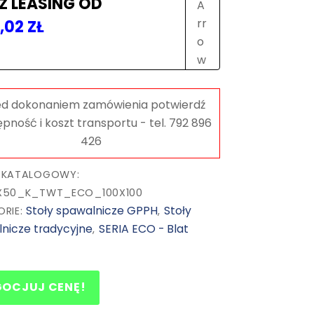
8
Ź LEASING OD
mm,
6,02
ZŁ
otwory
fi16
mm,
siatka
50x50,
na
kołach
 KATALOGOWY:
X50_K_TWT_ECO_100X100
Stoły spawalnicze GPPH
Stoły
ORIE:
,
nicze tradycyjne
SERIA ECO - Blat
,
GOCJUJ CENĘ!