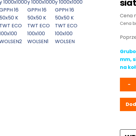
sia
Cena b
Poprze
Gruboś
mm, s
na ko
−
Dod