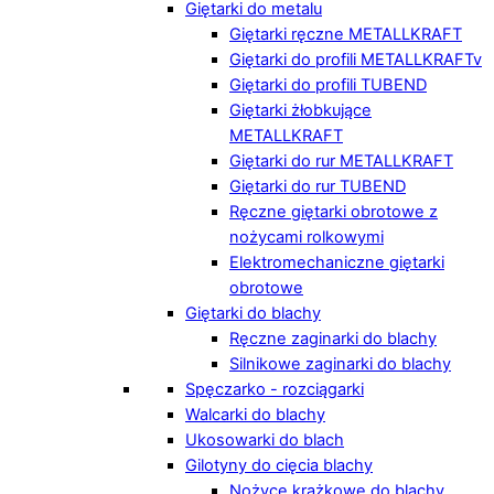
Giętarki do metalu
Giętarki ręczne METALLKRAFT
Giętarki do profili METALLKRAFTv
Giętarki do profili TUBEND
Giętarki żłobkujące
METALLKRAFT
Giętarki do rur METALLKRAFT
Giętarki do rur TUBEND
Ręczne giętarki obrotowe z
nożycami rolkowymi
Elektromechaniczne giętarki
obrotowe
Giętarki do blachy
Ręczne zaginarki do blachy
Silnikowe zaginarki do blachy
Spęczarko - rozciągarki
Walcarki do blachy
Ukosowarki do blach
Gilotyny do cięcia blachy
Nożyce krążkowe do blachy