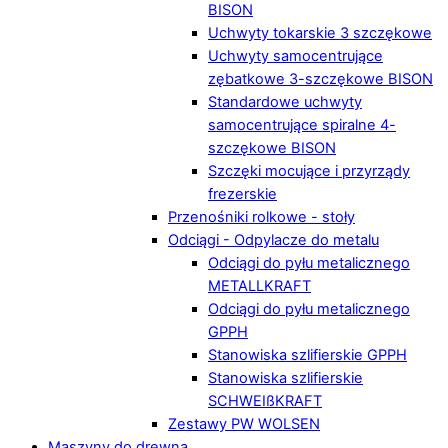
BISON
Uchwyty tokarskie 3 szczękowe
Uchwyty samocentrujące
zębatkowe 3-szczękowe BISON
Standardowe uchwyty
samocentrujące spiralne 4-
szczękowe BISON
Szczęki mocujące i przyrządy
frezerskie
Przenośniki rolkowe - stoły
Odciągi - Odpylacze do metalu
Odciągi do pyłu metalicznego
METALLKRAFT
Odciągi do pyłu metalicznego
GPPH
Stanowiska szlifierskie GPPH
Stanowiska szlifierskie
SCHWEIßKRAFT
Zestawy PW WOLSEN
Maszyny do drewna