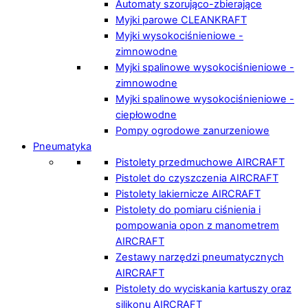
Automaty szorująco-zbierające
Myjki parowe CLEANKRAFT
Myjki wysokociśnieniowe -
zimnowodne
Myjki spalinowe wysokociśnieniowe -
zimnowodne
Myjki spalinowe wysokociśnieniowe -
ciepłowodne
Pompy ogrodowe zanurzeniowe
Pneumatyka
Pistolety przedmuchowe AIRCRAFT
Pistolet do czyszczenia AIRCRAFT
Pistolety lakiernicze AIRCRAFT
Pistolety do pomiaru ciśnienia i
pompowania opon z manometrem
AIRCRAFT
Zestawy narzędzi pneumatycznych
AIRCRAFT
Pistolety do wyciskania kartuszy oraz
silikonu AIRCRAFT