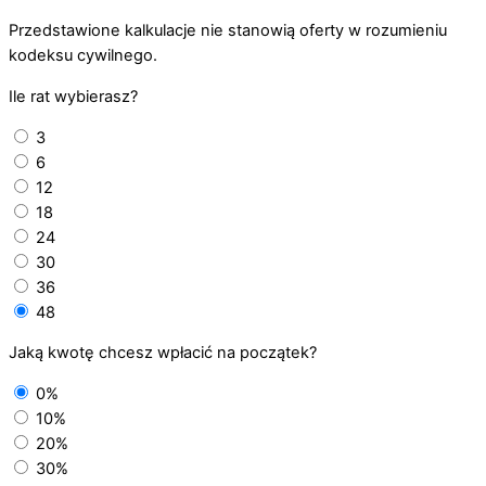
Przedstawione kalkulacje nie stanowią oferty w rozumieniu
kodeksu cywilnego.
Ile rat wybierasz?
3
6
12
18
24
30
36
48
Jaką kwotę chcesz wpłacić na początek?
0%
10%
20%
30%