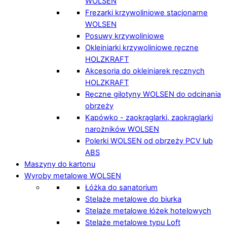
WOLSEN
Frezarki krzywoliniowe stacjonarne
WOLSEN
Posuwy krzywoliniowe
Okleiniarki krzywoliniowe ręczne
HOLZKRAFT
Akcesoria do okleiniarek ręcznych
HOLZKRAFT
Ręczne gilotyny WOLSEN do odcinania
obrzeży
Kapówko - zaokrąglarki, zaokrąglarki
narożników WOLSEN
Polerki WOLSEN od obrzeży PCV lub
ABS
Maszyny do kartonu
Wyroby metalowe WOLSEN
Łóżka do sanatorium
Stelaże metalowe do biurka
Stelaże metalowe łóżek hotelowych
Stelaże metalowe typu Loft