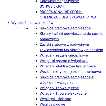
Kątowniki magnetyczne
SCHWEIßKRAF
PROFESJONALNE ŚRODKI
CHEMICZNE DLA SPAWALNICTWA
Wyposażenie warsztatów
Suwnice bramowe samojezdne
Klamry i wózki podwieszane do suwnic
bramowych
Zaciski śrubowe z podwójnym
zawieszeniem lub obrotowym oczkiem
Wciągarki ręczne łańcuchowe
Wciągniki ręczne dźwigniowe
Wciągarki elektryczne łańcuchowe
Wózki elektryczne jezdne suwnicowe
Suwnice bramowe samojezdne z
wózkiem i wciągarką
Wciągarki linowe ręczne
Wciągarki linowe elektryczne
Wysięgniki ścienne
Wagi dźwigowe