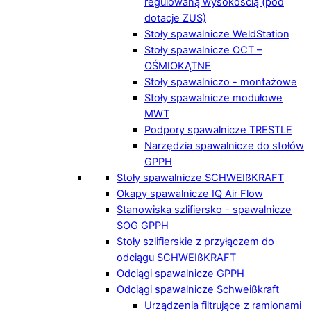
regulowaną wysokością (pod
dotacje ZUS)
Stoły spawalnicze WeldStation
Stoły spawalnicze OCT –
OŚMIOKĄTNE
Stoły spawalniczo - montażowe
Stoły spawalnicze modułowe
MWT
Podpory spawalnicze TRESTLE
Narzędzia spawalnicze do stołów
GPPH
Stoły spawalnicze SCHWEIßKRAFT
Okapy spawalnicze IQ Air Flow
Stanowiska szlifiersko - spawalnicze
SOG GPPH
Stoły szlifierskie z przyłączem do
odciągu SCHWEIßKRAFT
Odciągi spawalnicze GPPH
Odciągi spawalnicze Schweißkraft
Urządzenia filtrujące z ramionami