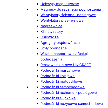
Uchwyty magnetyczne
Magnesy do ręcznego podnoszenia
Wentylatory ścienne i podłogowe
Wentylatory przemysłowe
Nagrzewnice
Klimatyzatory
Osuszacze
Agregaty prądotwórcze
Stoły podnośne
Wózki transportowe z funkcją
podnoszenia
Prasy warsztatowe UNICRAFT
Podnośniki maszynowe
Podnośniki kolejowe
Podnośniki motocyklowe
Podnośniki samochodowe
Podnośniki ruchome - podłogowe
Podnośniki słupkowe
Podnośniki nożycowe samochodowe