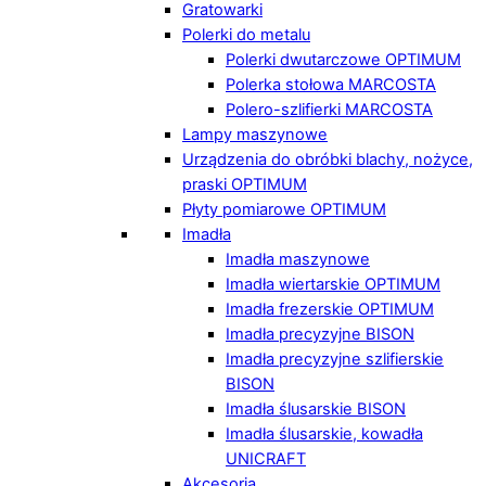
Gratowarki
Polerki do metalu
Polerki dwutarczowe OPTIMUM
Polerka stołowa MARCOSTA
Polero-szlifierki MARCOSTA
Lampy maszynowe
Urządzenia do obróbki blachy, nożyce,
praski OPTIMUM
Płyty pomiarowe OPTIMUM
Imadła
Imadła maszynowe
Imadła wiertarskie OPTIMUM
Imadła frezerskie OPTIMUM
Imadła precyzyjne BISON
Imadła precyzyjne szlifierskie
BISON
Imadła ślusarskie BISON
Imadła ślusarskie, kowadła
UNICRAFT
Akcesoria