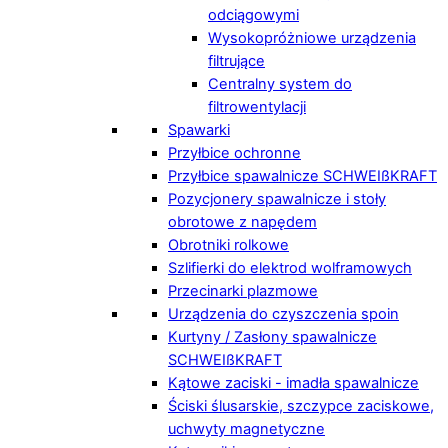
odciągowymi
Wysokopróżniowe urządzenia
filtrujące
Centralny system do
filtrowentylacji
Spawarki
Przyłbice ochronne
Przyłbice spawalnicze SCHWEIßKRAFT
Pozycjonery spawalnicze i stoły
obrotowe z napędem
Obrotniki rolkowe
Szlifierki do elektrod wolframowych
Przecinarki plazmowe
Urządzenia do czyszczenia spoin
Kurtyny / Zasłony spawalnicze
SCHWEIßKRAFT
Kątowe zaciski - imadła spawalnicze
Ściski ślusarskie, szczypce zaciskowe,
uchwyty magnetyczne