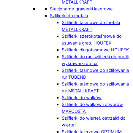
METALLKRAFT
Stacjonarne grawerki laserowe
Szlifierki do metalu
Szlifierki taśmowe do metalu
METALLKRAFT
Szlifierki szerokotaśmowe do
usuwania gratu HOUFEK
Szlifierki długotaśmowe HOUFEK
Szlifierki do rur, szlifierki do profili,
wykrawarki do rur
Szlifierki taśmowe do szlifowania
rur TUBEND
Szlifierki taśmowe do szlifowania
rur METALLKRAFT
Szlifierki do wałków
Szlifierki do wałków i otworów
MARCOSTA
Szlifierki do wierteł, ostrzałki do
wierteł
Szlifierki talerzowe OPTIMUM