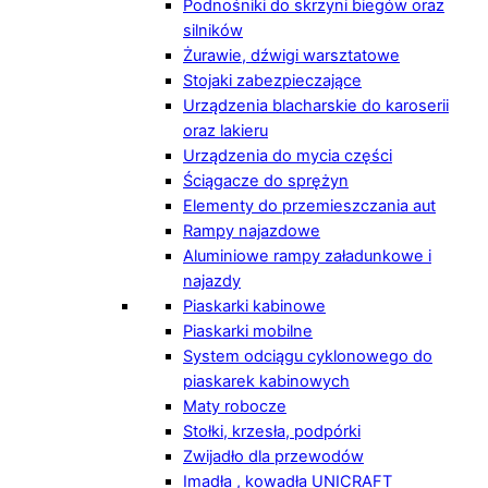
Podnośniki do skrzyni biegów oraz
silników
Żurawie, dźwigi warsztatowe
Stojaki zabezpieczające
Urządzenia blacharskie do karoserii
oraz lakieru
Urządzenia do mycia części
Ściągacze do sprężyn
Elementy do przemieszczania aut
Rampy najazdowe
Aluminiowe rampy załadunkowe i
najazdy
Piaskarki kabinowe
Piaskarki mobilne
System odciągu cyklonowego do
piaskarek kabinowych
Maty robocze
Stołki, krzesła, podpórki
Zwijadło dla przewodów
Imadła , kowadła UNICRAFT